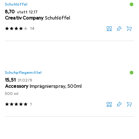
Schuhlöffel
EUR
EUR
8,70
statt
12,17
Creativ Company
Schuhlöffel
14
Schuhpflegemittel
EUR
EUR
15,51
31,02
/
1l
Accessory
Imprägnierspray, 500ml
500 ml
1