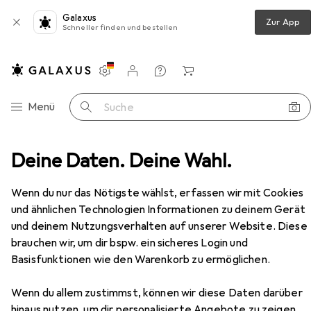
Galaxus
Zur App
Schneller finden und bestellen
Einstellungen
Kundenkonto
Vergleichslisten
Merklisten
Warenkorb
Navigation nach Kategorien
Menü
Suche
or
Deine Daten. Deine Wahl.
Wandern
Wanderschuhe
Scarpa Ribelle HD
Zubehör
Wenn du nur das Nötigste wählst, erfassen wir mit Cookies
EUR
332,95
und ähnlichen Technologien Informationen zu deinem Gerät
Scarpa
Ribelle HD
37.5
38.5
und deinem Nutzungsverhalten auf unserer Website. Diese
brauchen wir, um dir bspw. ein sicheres Login und
Basisfunktionen wie den Warenkorb zu ermöglichen.
Zubehör für Scarpa Ribelle HD
Wenn du allem zustimmst, können wir diese Daten darüber
hinaus nutzen, um dir personalisierte Angebote zu zeigen,