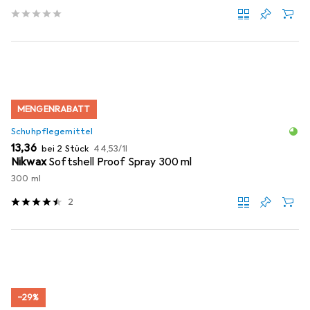
MENGENRABATT
Schuhpflegemittel
EUR
EUR
13,36
bei 2 Stück
44,53
/
1l
Nikwax
Softshell Proof Spray 300 ml
300 ml
2
−29%