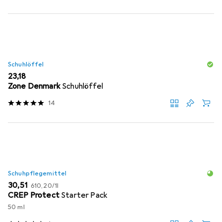
Schuhlöffel
EUR
23,18
Zone Denmark
Schuhlöffel
14
Schuhpflegemittel
EUR
EUR
30,51
610,20
/
1l
CREP Protect
Starter Pack
50 ml