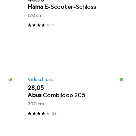
Hama
E-Scooter-Schloss
120 cm
1
Veloschloss
EUR
28,05
Abus
Combiloop 205
200 cm
58