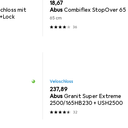
EUR
18,67
chloss mit
Abus
Combiflex StopOver 65
p+Lock
65 cm
36
Veloschloss
EUR
237,89
Abus
Granit Super Extreme
2500/165HB230 + USH2500
32