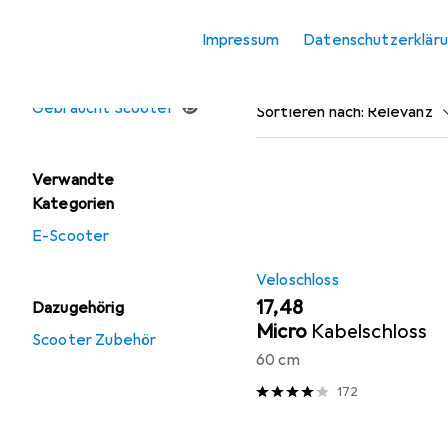
Scooter Zubehör
Impressum
Datenschutzerklär
Beliebt
Veloschloss
Angebote
Gebraucht Scooter
Sortieren nach
:
Relevanz
Produktliste
Verwandte
Kategorien
E-Scooter
Veloschloss
EUR
17,48
Dazugehörig
Micro
Kabelschloss
Scooter Zubehör
60 cm
172