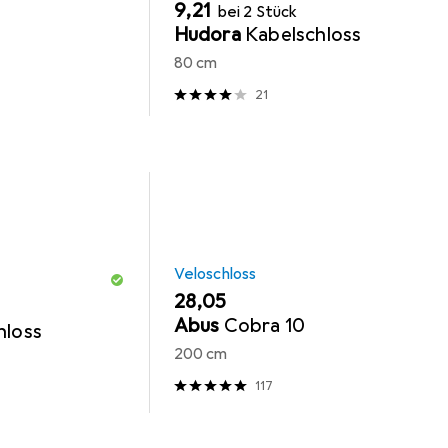
EUR
9,21
bei 2 Stück
Hudora
Kabelschloss
80 cm
21
Veloschloss
EUR
28,05
Abus
Cobra 10
hloss
200 cm
117