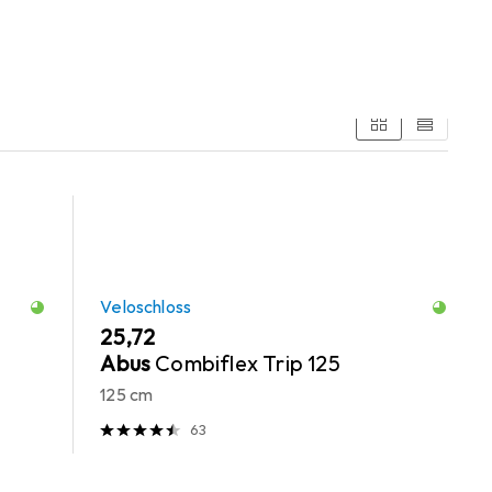
Veloschloss
EUR
25,72
Abus
Combiflex Trip 125
125 cm
63