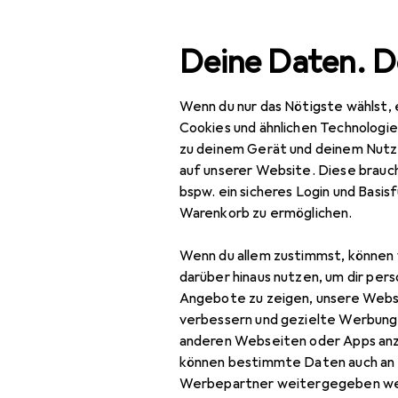
Suche
Deine Daten. D
Wenn du nur das Nötigste wählst, 
Navigation nach Kategorien
Gesamtsortiment
Spo
Gesamtsortiment
Cookies und ähnlichen Technologi
zu deinem Gerät und deinem Nutz
Sport
auf unserer Website. Diese brauch
bspw. ein sicheres Login und Basis
EU
10
E-Mobilität +
Warenkorb zu ermöglichen.
Sc
Rollsport
Wenn du allem zustimmst, können 
Scooters
darüber hinaus nutzen, um dir pers
E-Scooter
Angebote zu zeigen, unsere Webs
verbessern und gezielte Werbung
Zubehör für
Protektoren
anderen Webseiten oder Apps an
können bestimmte Daten auch an 
Scooter
Hier findest du passendes
Werbepartner weitergegeben we