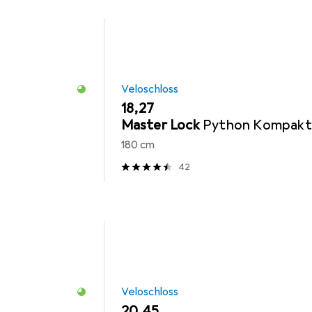
Veloschloss
EUR
18,27
Master Lock
Python Kompakt
180 cm
42
Veloschloss
EUR
20,45