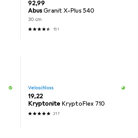
EUR
92,99
Abus
Granit X-Plus 540
30 cm
151
Veloschloss
EUR
19,22
Kryptonite
KryptoFlex 710
217