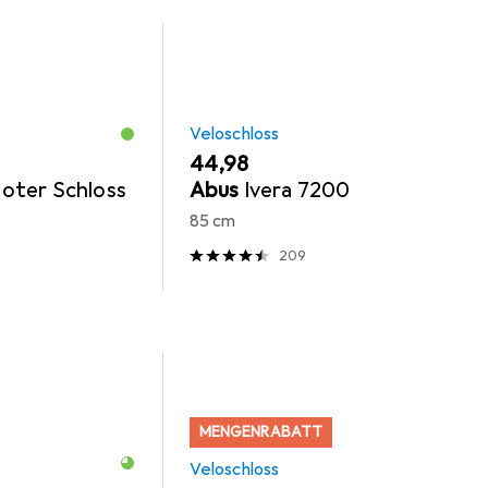
Veloschloss
EUR
44,98
oter Schloss
Abus
Ivera 7200
85 cm
209
MENGENRABATT
Veloschloss