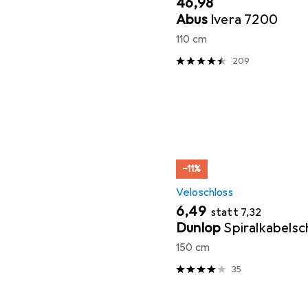
EUR
46,98
Abus
Ivera 7200
110 cm
209
−11%
Veloschloss
EUR
EUR
6,49
statt
7,32
Dunlop
Spiralkabelsc
150 cm
35