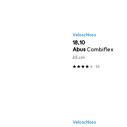
Veloschloss
EUR
18,10
Abus
Combiflex
65 cm
36
Veloschloss