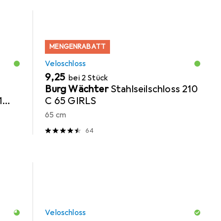
MENGENRABATT
Veloschloss
EUR
9,25
bei 2 Stück
Burg Wächter
Stahlseilschloss 210
1
C 65 GIRLS
65 cm
64
Veloschloss