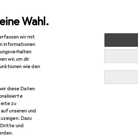
eine Wahl.
erfassen wir mit
rt
E-Mobilität + Rollsport
Scooters
Scooter
Scoo
en Informationen
ungsverhalten
en wir, um dir
funktionen wie den
R
2,90
oot and Ride
Highwaykick 6
wir diese Daten
onalisierte
eite zu
 auf unseren und
 Scoot and Ride Highwaykick
zuzeigen. Dazu
Dritte und
 Zubehör zum Produkt Scoot and Ride Highwaykick 6 aus der Ka
rden.