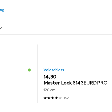
ung
Scooter Zubehör
Veloschloss
EUR
14,30
Master Lock
8143EURDPRO
120 cm
152