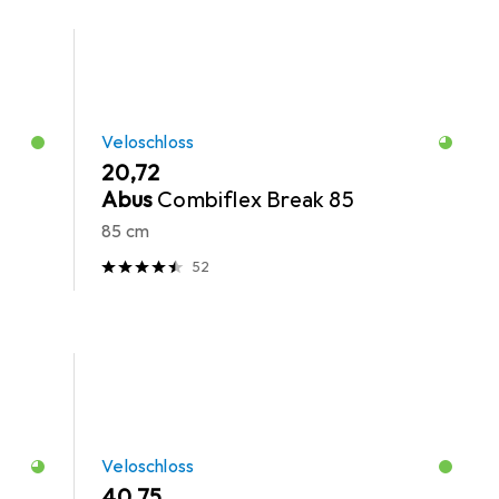
Veloschloss
EUR
20,72
Abus
Combiflex Break 85
85 cm
52
Veloschloss
EUR
40,75