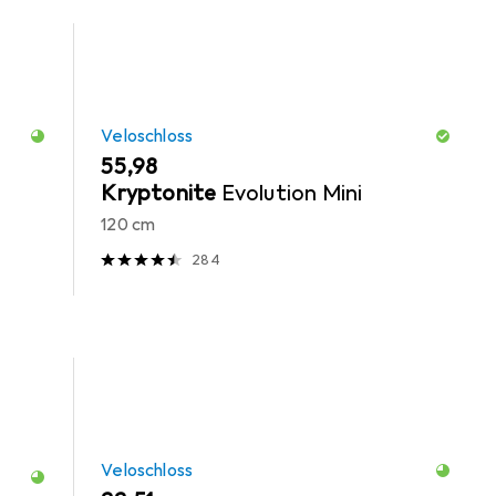
Veloschloss
EUR
55,98
Kryptonite
Evolution Mini
120 cm
284
Veloschloss