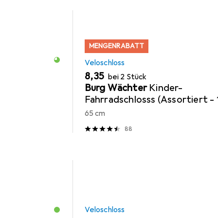
MENGENRABATT
Veloschloss
EUR
8,35
bei 2 Stück
Burg Wächter
Kinder-
Fahrradschlosss (Assortiert - 
Stück)
65 cm
88
Veloschloss