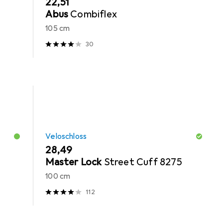
EUR
22,51
Abus
Combiflex
105 cm
30
Veloschloss
EUR
28,49
Master Lock
Street Cuff 8275
100 cm
112