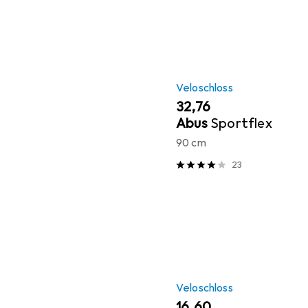
Veloschloss
EUR
32,76
Abus
Sportflex
90 cm
23
Veloschloss
EUR
16,60