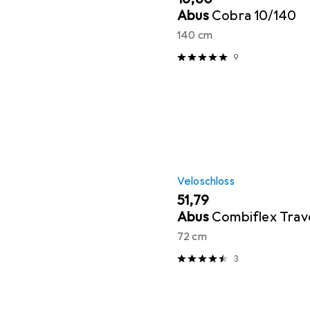
Abus
Cobra 10/140
140 cm
9
Veloschloss
EUR
51,79
Abus
Combiflex Trav
72 cm
3