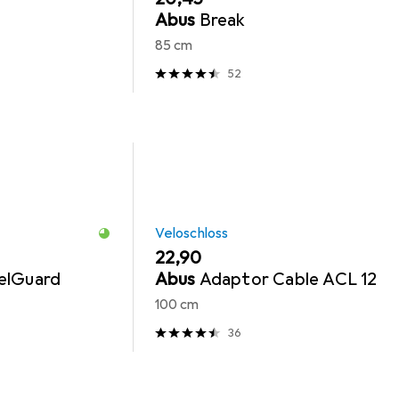
Abus
Break
85 cm
52
Veloschloss
EUR
22,90
elGuard
Abus
Adaptor Cable ACL 12
100 cm
36