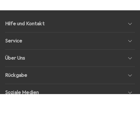
Hilfe und Kontakt
Service
Über Uns
Rückgabe
Soziale Medien
Stellenangebote
Preise
Alle Preise in EUR inkl. MwSt., zzgl.
Versandkosten
bei Bestellungen