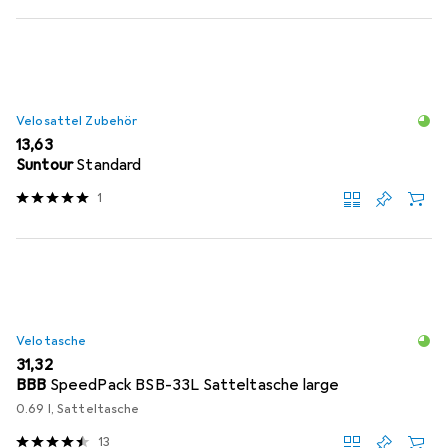
Velosattel Zubehör
EUR
13,63
Suntour
Standard
1
Velotasche
EUR
31,32
BBB
SpeedPack BSB-33L Satteltasche large
0.69 l, Satteltasche
13