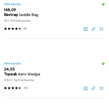
Velotasche
EUR
148,09
Restrap
Saddle Bag
14 l, Satteltasche
15
Velotasche
EUR
24,55
Topeak
Aero Wedge
0.80 l, Satteltasche
90