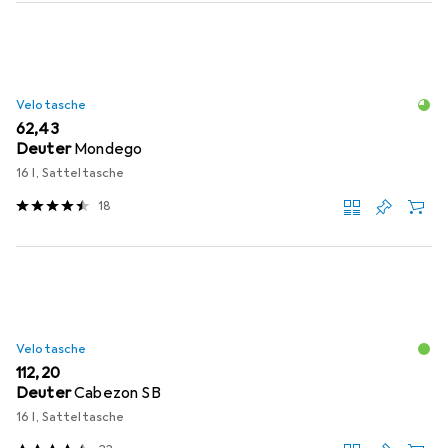
Velotasche
EUR
62,43
Deuter
Mondego
16 l, Satteltasche
18
Velotasche
EUR
112,20
Deuter
Cabezon SB
16 l, Satteltasche