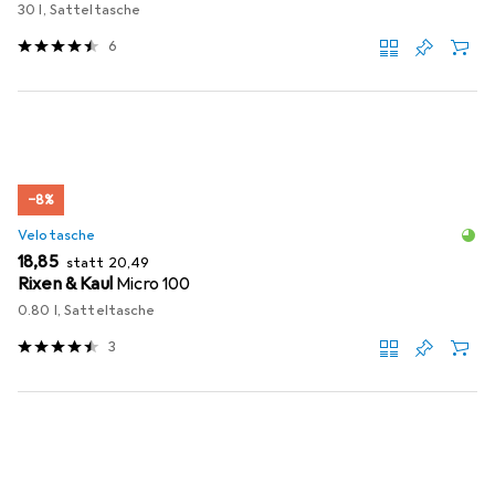
30 l, Satteltasche
6
−8%
Velotasche
EUR
EUR
18,85
statt
20,49
Rixen & Kaul
Micro 100
0.80 l, Satteltasche
3