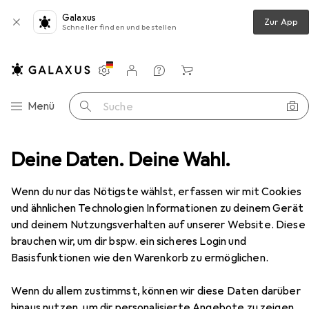
Galaxus
Zur App
Schneller finden und bestellen
Einstellungen
Kundenkonto
Vergleichslisten
Merklisten
Warenkorb
Navigation nach Kategorien
Menü
Suche
ör
Deine Daten. Deine Wahl.
Velosattel
Selle Italia Model X Superflow Leaf
Zubehör
Wenn du nur das Nötigste wählst, erfassen wir mit Cookies
EUR
46,18
und ähnlichen Technologien Informationen zu deinem Gerät
Selle Italia
Model X Superflow Leaf
und deinem Nutzungsverhalten auf unserer Website. Diese
brauchen wir, um dir bspw. ein sicheres Login und
Basisfunktionen wie den Warenkorb zu ermöglichen.
Wenn du allem zustimmst, können wir diese Daten darüber
Zubehör für Selle Italia Model X
hinaus nutzen, um dir personalisierte Angebote zu zeigen,