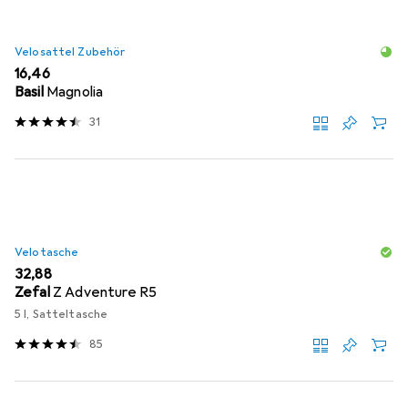
Velosattel Zubehör
EUR
16,46
Basil
Magnolia
31
Velotasche
EUR
32,88
Zefal
Z Adventure R5
5 l, Satteltasche
85