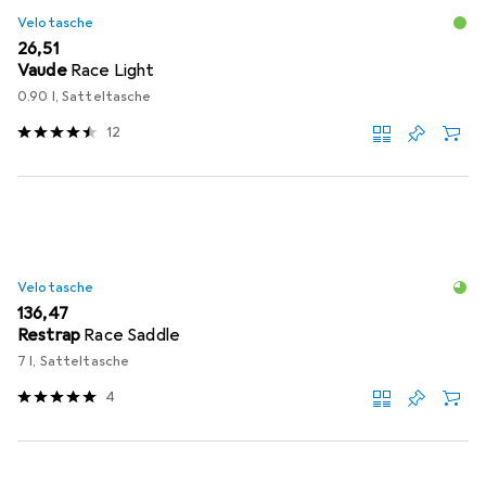
Velotasche
EUR
26,51
Vaude
Race Light
0.90 l, Satteltasche
12
Velotasche
EUR
136,47
Restrap
Race Saddle
7 l, Satteltasche
4