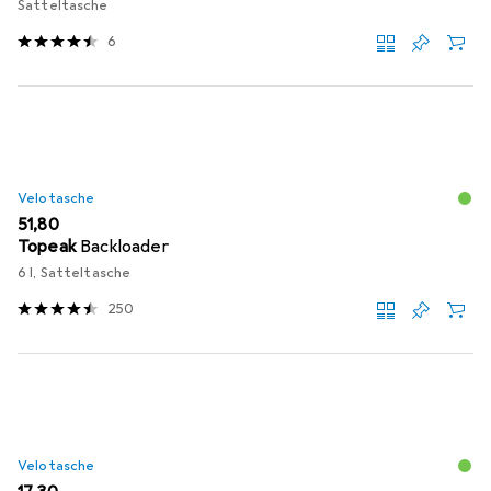
Satteltasche
6
Velotasche
EUR
51,80
Topeak
Backloader
6 l, Satteltasche
250
Velotasche