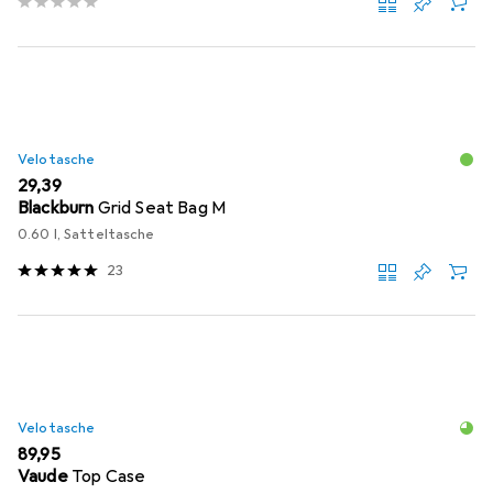
Velotasche
EUR
29,39
Blackburn
Grid Seat Bag M
0.60 l, Satteltasche
23
Velotasche
EUR
89,95
Vaude
Top Case