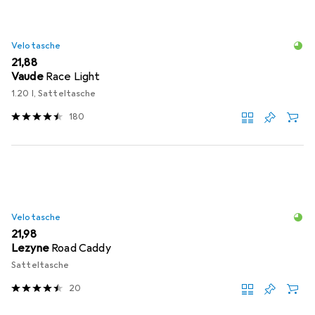
Velotasche
EUR
21,88
Vaude
Race Light
1.20 l, Satteltasche
180
Velotasche
EUR
21,98
Lezyne
Road Caddy
Satteltasche
20