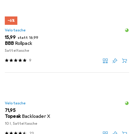
−6%
Velotasche
EUR
EUR
15,99
statt
16,99
BBB
Rollpack
Satteltasche
9
Velotasche
EUR
71,95
Topeak
Backloader X
10 l, Satteltasche
23