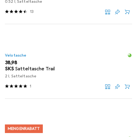
0.52 l, Satteltasche
13
Velotasche
EUR
38,98
SKS
Satteltasche Trail
2 l, Satteltasche
1
MENGENRABATT