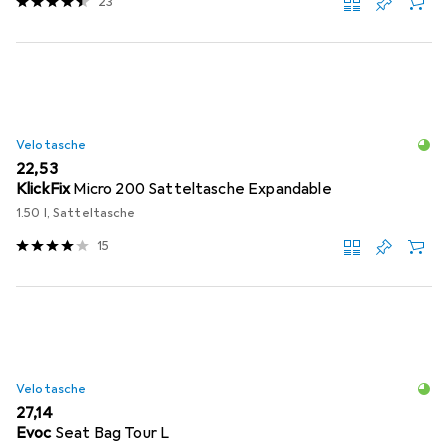
23
Velotasche
EUR
22,53
KlickFix
Micro 200 Satteltasche Expandable
1.50 l, Satteltasche
15
Velotasche
EUR
27,14
Evoc
Seat Bag Tour L