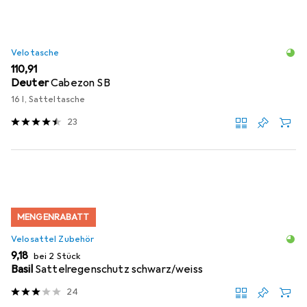
Velotasche
EUR
110,91
Deuter
Cabezon SB
16 l, Satteltasche
23
MENGENRABATT
Velosattel Zubehör
EUR
9,18
bei 2 Stück
Basil
Sattelregenschutz schwarz/weiss
24