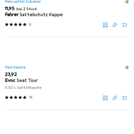
Velosattel Zubehör
EUR
11,95
bei 2 Stück
Fahrer
Sattelschutz Kappe
8
Velotasche
EUR
23,92
Evoc
Seat Tour
0.50 l, Satteltasche
15