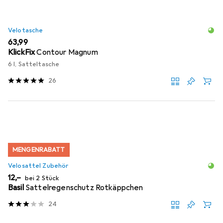
Velotasche
EUR
63,99
KlickFix
Contour Magnum
6 l, Satteltasche
26
MENGENRABATT
Velosattel Zubehör
EUR
12,–
bei 2 Stück
Basil
Sattelregenschutz Rotkäppchen
24