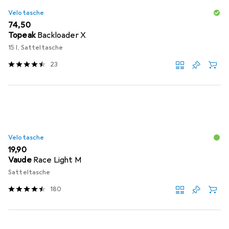
Velotasche
EUR
74,50
Topeak
Backloader X
15 l, Satteltasche
23
Velotasche
EUR
19,90
Vaude
Race Light M
Satteltasche
180