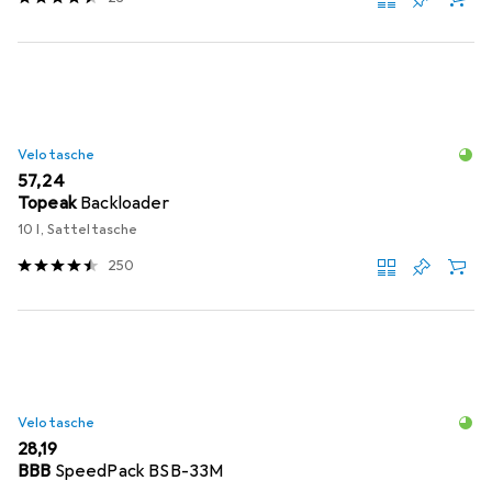
Velotasche
EUR
57,24
Topeak
Backloader
10 l, Satteltasche
250
Velotasche
EUR
28,19
BBB
SpeedPack BSB-33M