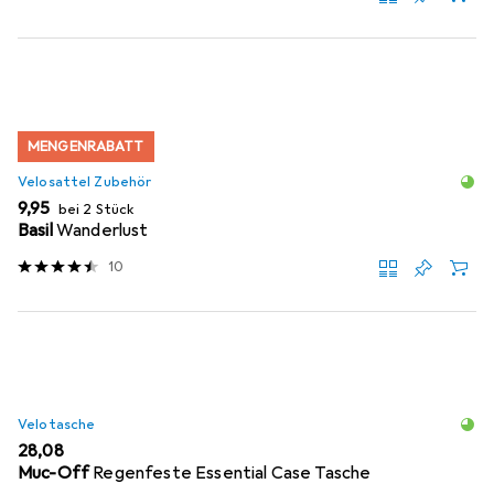
MENGENRABATT
Velosattel Zubehör
EUR
9,95
bei 2 Stück
Basil
Wanderlust
10
Velotasche
EUR
28,08
Muc-Off
Regenfeste Essential Case Tasche