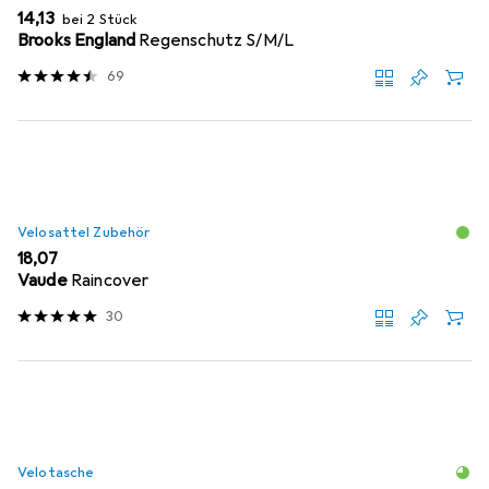
EUR
14,13
bei 2 Stück
Brooks England
Regenschutz S/M/L
69
Velosattel Zubehör
EUR
18,07
Vaude
Raincover
30
Velotasche