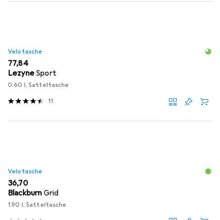
Velotasche
EUR
77,84
Lezyne
Sport
0.60 l, Satteltasche
11
Velotasche
EUR
36,70
Blackburn
Grid
1.90 l, Satteltasche