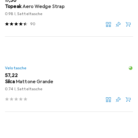
EUR
17,30
Topeak
Aero Wedge Strap
0.98 l, Satteltasche
90
Velotasche
EUR
57,22
Silca
Mattone Grande
0.74 l, Satteltasche