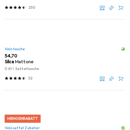
250
Velotasche
EUR
54,70
Silca
Mattone
0.61 l, Satteltasche
53
MENGENRABATT
Velosattel Zubehör