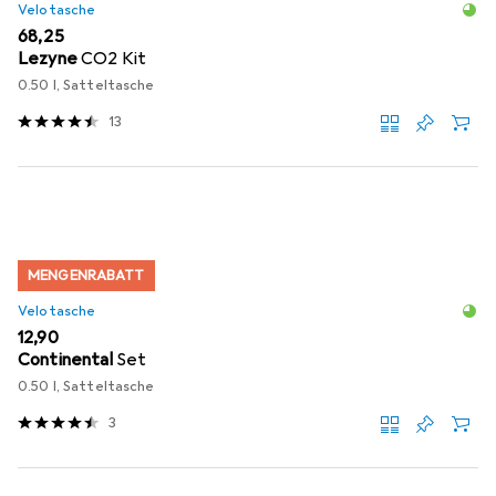
Velotasche
EUR
68,25
Lezyne
CO2 Kit
0.50 l, Satteltasche
13
MENGENRABATT
Velotasche
EUR
12,90
Continental
Set
0.50 l, Satteltasche
3