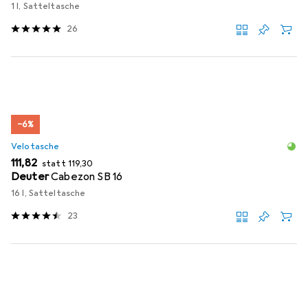
1 l, Satteltasche
26
−6%
Velotasche
EUR
EUR
111,82
statt
119,30
Deuter
Cabezon SB 16
16 l, Satteltasche
23