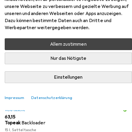
Superflow Leaf
unsere Webseite zu verbessern und gezielte Werbung auf
unseren und anderen Webseiten oder Apps anzuzeigen.
Hier findest du passendes Zubehör zum Produkt Selle
Dazu können bestimmte Daten auch an Dritte und
Italia Model X Superflow Leaf aus den Kategorien
Werbepartner weitergegeben werden.
Velotasche und Velosattel Zubehör.
Allem zustimmen
Beliebt
Velotasche
Velosattel Zubehör
Selle Italia
Nur das Nötigste
Relevanz
Einstellungen
Produktliste
Impressum
Datenschutzerklärung
Velotasche
EUR
63,15
Topeak
Backloader
15 l, Satteltasche