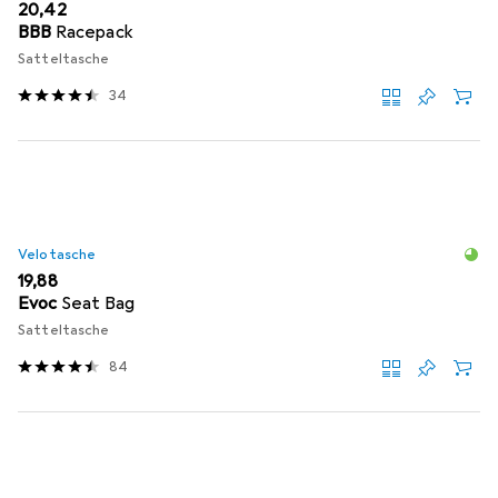
EUR
20,42
BBB
Racepack
Satteltasche
34
Velotasche
EUR
19,88
Evoc
Seat Bag
Satteltasche
84