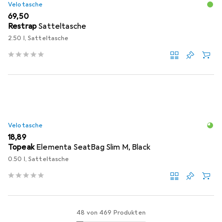
Velotasche
EUR
69,50
Restrap
Satteltasche
2.50 l, Satteltasche
Velotasche
EUR
18,89
Topeak
Elementa SeatBag Slim M, Black
0.50 l, Satteltasche
48 von 469 Produkten