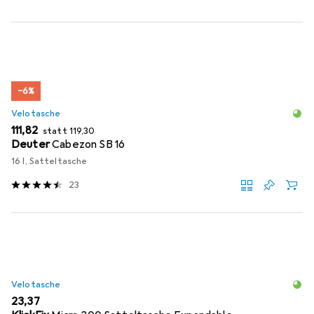
−6%
Velotasche
EUR
EUR
111,82
statt
119,30
Deuter
Cabezon SB 16
16 l, Satteltasche
23
Velotasche
EUR
23,37