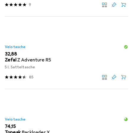
9
Velotasche
EUR
32,88
Zefal
Z Adventure R5
5 l, Satteltasche
85
Velotasche
EUR
74,15
Topeak
Backloader X