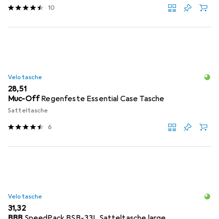
10
Velotasche
EUR
28,51
Muc-Off
Regenfeste Essential Case Tasche
Satteltasche
6
Velotasche
EUR
31,32
BBB
SpeedPack BSB-33L Satteltasche large