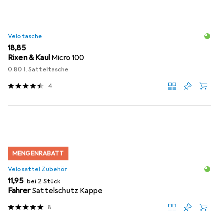
Velotasche
EUR
18,85
Rixen & Kaul
Micro 100
0.80 l, Satteltasche
4
MENGENRABATT
Velosattel Zubehör
EUR
11,95
bei 2 Stück
Fahrer
Sattelschutz Kappe
8