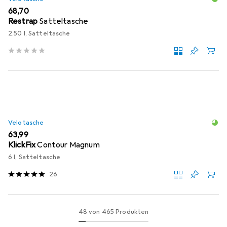
EUR
68,70
Restrap
Satteltasche
2.50 l, Satteltasche
Velotasche
EUR
63,99
KlickFix
Contour Magnum
6 l, Satteltasche
26
48 von 465 Produkten