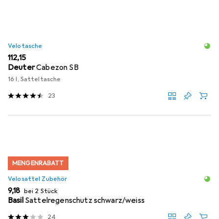
Velotasche
EUR
112,15
Deuter
Cabezon SB
16 l, Satteltasche
23
MENGENRABATT
Velosattel Zubehör
EUR
9,18
bei 2 Stück
Basil
Sattelregenschutz schwarz/weiss
24