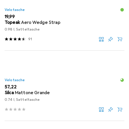
Velotasche
EUR
19,99
Topeak
Aero Wedge Strap
0.98 l, Satteltasche
91
Velotasche
EUR
57,22
Silca
Mattone Grande
0.74 l, Satteltasche