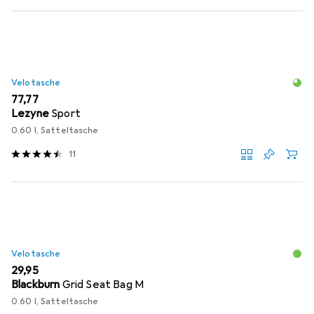
Velotasche
EUR
77,77
Lezyne
Sport
0.60 l, Satteltasche
11
Velotasche
EUR
29,95
Blackburn
Grid Seat Bag M
0.60 l, Satteltasche