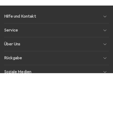
Hilfe und Kontakt
Service
Über Uns
Rückgabe
Soziale Medien
Stellenangebote
Preise
Alle Preise in EUR inkl. MwSt., zzgl.
Versandkosten
bei Bestellungen
unter
30,–