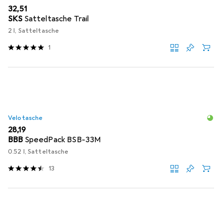
EUR
32,51
SKS
Satteltasche Trail
2 l, Satteltasche
1
Velotasche
EUR
28,19
BBB
SpeedPack BSB-33M
0.52 l, Satteltasche
13