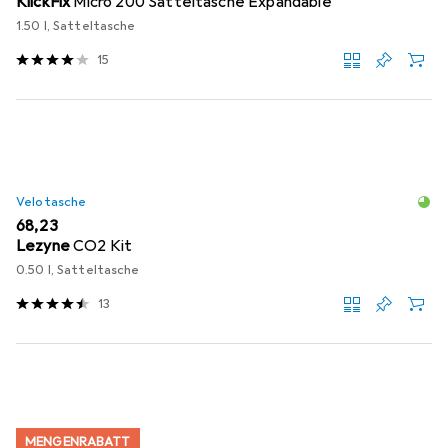
KlickFix
Micro 200 Satteltasche Expandable
1.50 l, Satteltasche
15
Velotasche
EUR
68,23
Lezyne
CO2 Kit
0.50 l, Satteltasche
13
MENGENRABATT