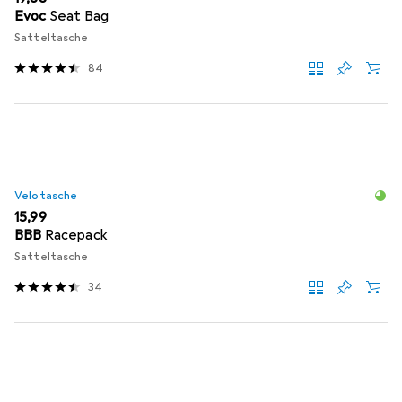
Evoc
Seat Bag
Satteltasche
84
Velotasche
EUR
15,99
BBB
Racepack
Satteltasche
34