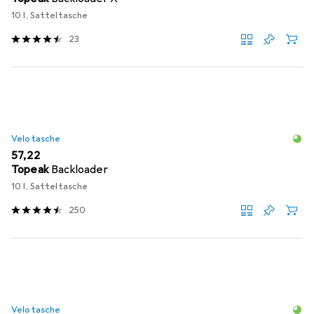
10 l, Satteltasche
23
Velotasche
EUR
57,22
Topeak
Backloader
10 l, Satteltasche
250
Velotasche