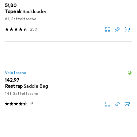
EUR
51,80
Topeak
Backloader
6 l, Satteltasche
250
Velotasche
EUR
142,97
Restrap
Saddle Bag
14 l, Satteltasche
15