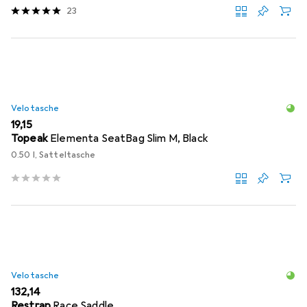
23
Velotasche
EUR
19,15
Topeak
Elementa SeatBag Slim M, Black
0.50 l, Satteltasche
Velotasche
EUR
132,14
Restrap
Race Saddle