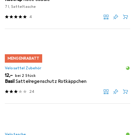
7 l, Satteltasche
4
MENGENRABATT
Velosattel Zubehör
EUR
12,–
bei 2 Stück
Basil
Sattelregenschutz Rotkäppchen
24
Velotasche