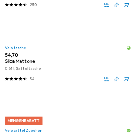
250
Velotasche
EUR
54,70
Silca
Mattone
0.61 l, Satteltasche
54
MENGENRABATT
Velosattel Zubehör