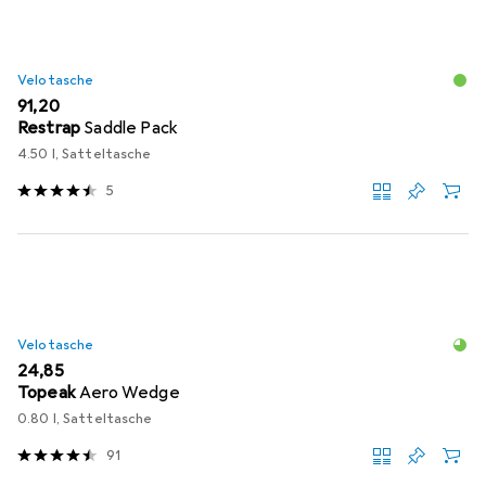
Velotasche
EUR
91,20
Restrap
Saddle Pack
4.50 l, Satteltasche
5
Velotasche
EUR
24,85
Topeak
Aero Wedge
0.80 l, Satteltasche
91