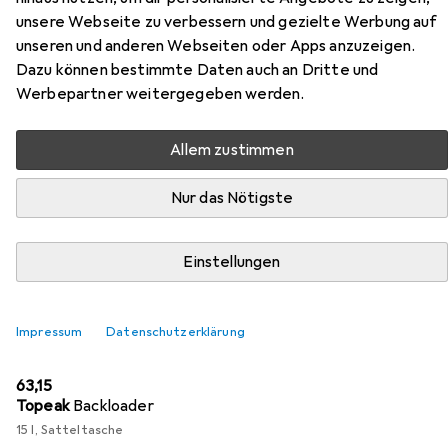
2022
unsere Webseite zu verbessern und gezielte Werbung auf
unseren und anderen Webseiten oder Apps anzuzeigen.
Hier findest du passendes Zubehör zum Produkt Selle San
Dazu können bestimmte Daten auch an Dritte und
Marco SHORTFIT Superleggera Wide, 2022 aus den
Werbepartner weitergegeben werden.
Kategorien Velotasche und Velosattel Zubehör.
Allem zustimmen
Beliebt
Velotasche
Velosattel Zubehör
Nur das Nötigste
Relevanz
Einstellungen
Produktliste
Impressum
Datenschutzerklärung
Velotasche
EUR
63,15
Topeak
Backloader
15 l, Satteltasche