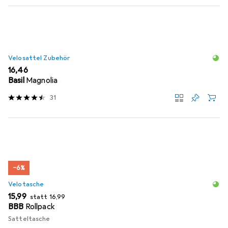
Velosattel Zubehör
EUR
16,46
Basil
Magnolia
31
−6%
Velotasche
EUR
EUR
15,99
statt
16,99
BBB
Rollpack
Satteltasche