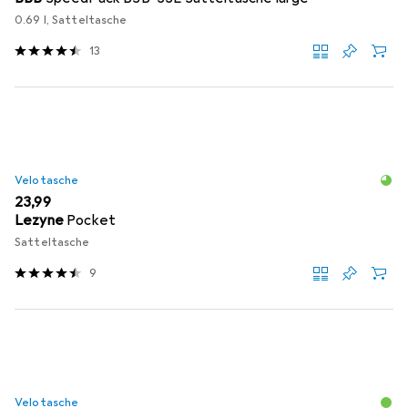
0.69 l, Satteltasche
13
Velotasche
EUR
23,99
Lezyne
Pocket
Satteltasche
9
Velotasche