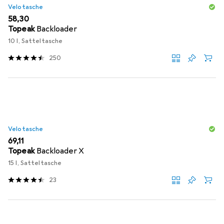
Velotasche
EUR
58,30
Topeak
Backloader
10 l, Satteltasche
250
Velotasche
EUR
69,11
Topeak
Backloader X
15 l, Satteltasche
23