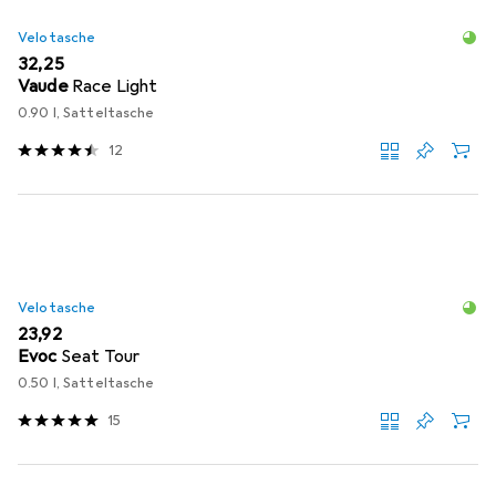
Velotasche
EUR
32,25
Vaude
Race Light
0.90 l, Satteltasche
12
Velotasche
EUR
23,92
Evoc
Seat Tour
0.50 l, Satteltasche
15