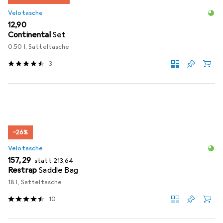
Velotasche
EUR
12,90
Continental
Set
0.50 l, Satteltasche
3
−26%
Velotasche
EUR
EUR
157,29
statt
213,64
Restrap
Saddle Bag
18 l, Satteltasche
10