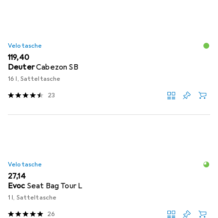
Velotasche
EUR
119,40
Deuter
Cabezon SB
16 l, Satteltasche
23
Velotasche
EUR
27,14
Evoc
Seat Bag Tour L
1 l, Satteltasche
26