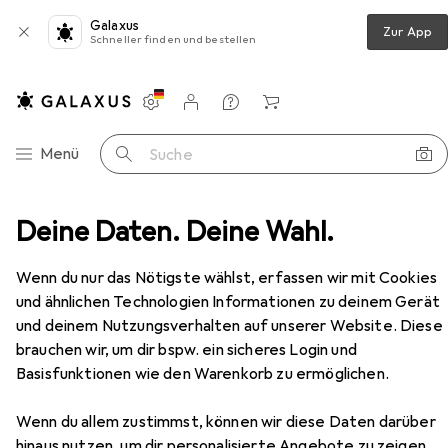
Galaxus
Zur App
Schneller finden und bestellen
Einstellungen
Kundenkonto
Vergleichslisten
Merklisten
Warenkorb
Navigation nach Kategorien
Menü
Suche
Deine Daten. Deine Wahl.
Selle San Marco SHORTFIT Superleggera Wide, 2022
Zubehör
EUR
351,44
Wenn du nur das Nötigste wählst, erfassen wir mit Cookies
Selle San Marco
SHORTFIT
und ähnlichen Technologien Informationen zu deinem Gerät
Superleggera Wide, 2022
und deinem Nutzungsverhalten auf unserer Website. Diese
brauchen wir, um dir bspw. ein sicheres Login und
Basisfunktionen wie den Warenkorb zu ermöglichen.
Zubehör für Selle San Marco
SHORTFIT Superleggera Wide,
Wenn du allem zustimmst, können wir diese Daten darüber
hinaus nutzen, um dir personalisierte Angebote zu zeigen,