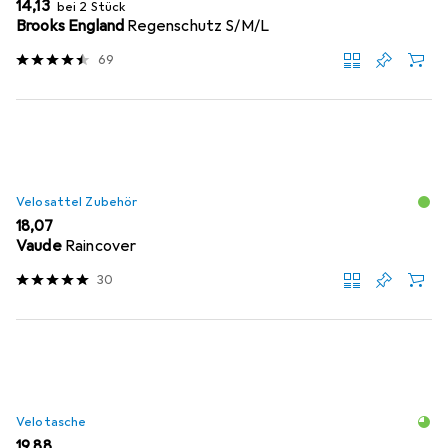
EUR
14,13
bei 2 Stück
Brooks England
Regenschutz S/M/L
69
Velosattel Zubehör
EUR
18,07
Vaude
Raincover
30
Velotasche
EUR
19,88