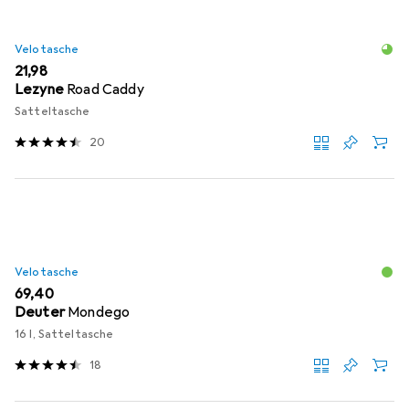
Velotasche
EUR
21,98
Lezyne
Road Caddy
Satteltasche
20
Velotasche
EUR
69,40
Deuter
Mondego
16 l, Satteltasche
18