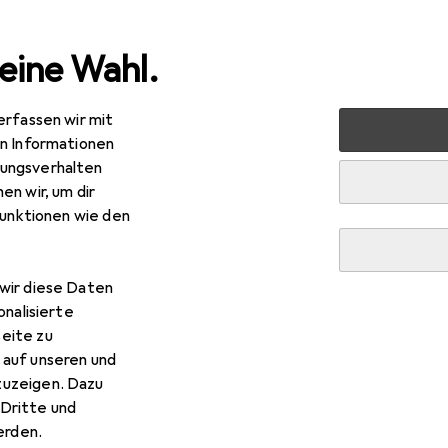
eine Wahl.
erfassen wir mit
rt
Fitness
Fitnesskleingeräte
Steppbrett
Sport-
en Informationen
ungsverhalten
en wir, um dir
R
,48
funktionen wie den
ort-Thieme
Aerobic-Step Training
wir diese Daten
 Sport-Thieme Aerobic-Step 
onalisierte
eite zu
 auf unseren und
 Zubehör zum Produkt Sport-Thieme Aerobic-Step Training aus 
zuzeigen. Dazu
Dritte und
rden.