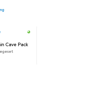
ung
e
in Cave Pack
flegeset