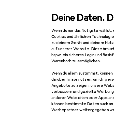
Suche
Deine Daten. D
Wenn du nur das Nötigste wählst, 
Navigation nach Kategorien
Gesamtsortiment
Spo
Gesamtsortiment
Cookies und ähnlichen Technologi
zu deinem Gerät und deinem Nutz
Sport
auf unserer Website. Diese brauch
EU
77
bspw. ein sicheres Login und Basis
Sp
Fitness
Warenkorb zu ermöglichen.
Fitnesskleingeräte
Wenn du allem zustimmst, können 
Bauchtrainer
Zubehör für
darüber hinaus nutzen, um dir pers
Angebote zu zeigen, unsere Webs
Fitnessband
verbessern und gezielte Werbung
Hier findest du passendes
anderen Webseiten oder Apps an
Gymnastikreifen
können bestimmte Daten auch an 
Sortieren nach
:
Relevanz
Handtrainer
Werbepartner weitergegeben we