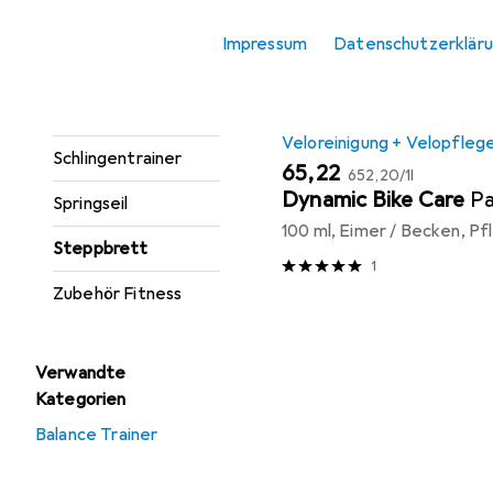
Produktliste
Klimmzugstange
Impressum
Datenschutzerklär
Liegestützgriffe
Medizinball
Veloreinigung + Velopfleg
Schlingentrainer
EUR
EUR
65,22
652,20
/
1l
Dynamic Bike Care
Pa
Springseil
100 ml, Eimer / Becken, P
Steppbrett
1
Zubehör Fitness
Verwandte
Kategorien
Balance Trainer