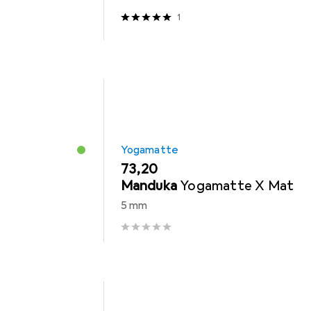
1
Yogamatte
EUR
73,20
Manduka
Yogamatte X Mat
5 mm