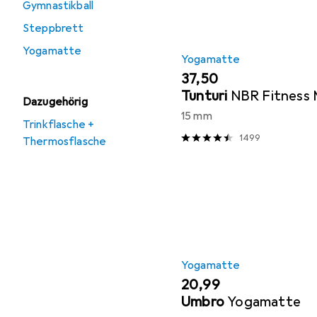
Gymnastikball
Steppbrett
Yogamatte
Yogamatte
EUR
37,50
Tunturi
NBR Fitness
Dazugehörig
15 mm
Trinkflasche +
1499
Thermosflasche
Yogamatte
EUR
20,99
Umbro
Yogamatte