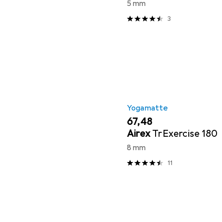
5 mm
3
Yogamatte
EUR
67,48
Airex
TrExercise 180
8 mm
11