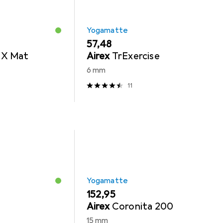
Yogamatte
EUR
57,48
 X Mat
Airex
TrExercise
6 mm
11
Yogamatte
EUR
152,95
Airex
Coronita 200
15 mm