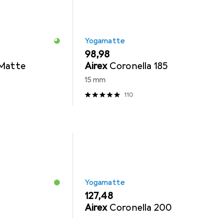
Yogamatte
EUR
98,98
 Matte
Airex
Coronella 185
15 mm
110
Yogamatte
EUR
127,48
Airex
Coronella 200