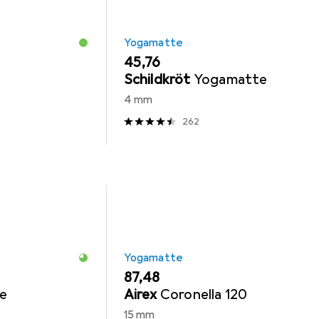
Yogamatte
EUR
45,76
Schildkröt
Yogamatte
4 mm
262
Yogamatte
EUR
87,48
e
Airex
Coronella 120
15 mm