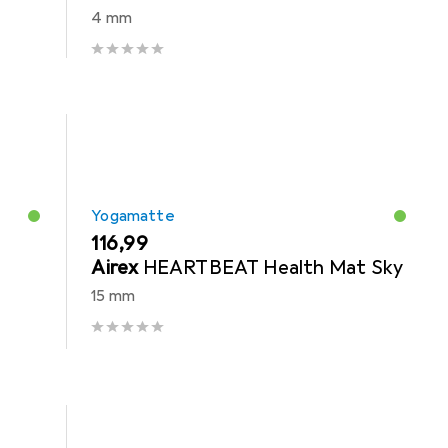
4 mm
Yogamatte
EUR
116,99
Airex
HEARTBEAT Health Mat Sky
15 mm