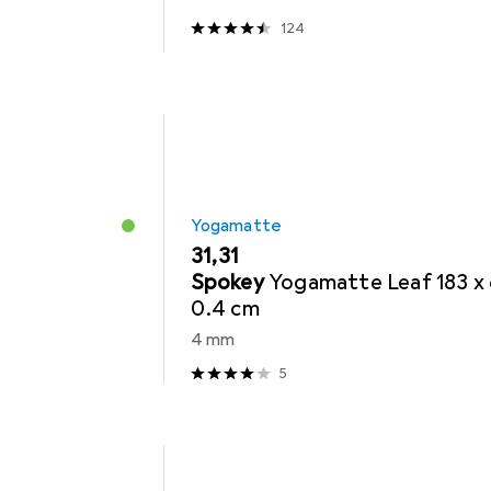
124
Yogamatte
EUR
31,31
Spokey
Yogamatte Leaf 183 x 
0.4 cm
4 mm
5