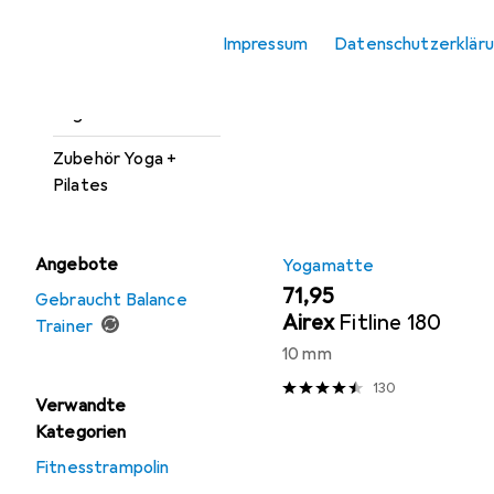
Beliebt
Yogamatte
Sportshirt
Impressum
Datenschutzerklär
Tights
Sortieren nach
:
Relevanz
Yogamatte
Produktliste
Zubehör Yoga +
Pilates
Angebote
Yogamatte
EUR
71,95
Gebraucht Balance
Airex
Fitline 180
Trainer
10 mm
130
Verwandte
Kategorien
Fitnesstrampolin