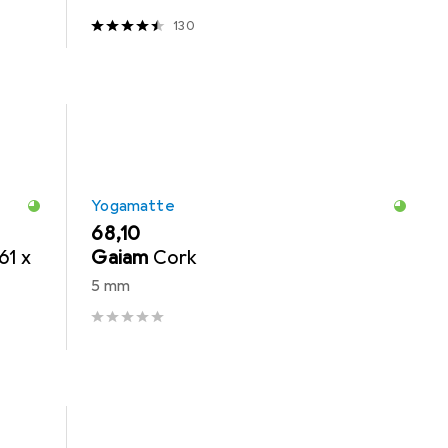
130
Yogamatte
EUR
68,10
61 x
Gaiam
Cork
5 mm