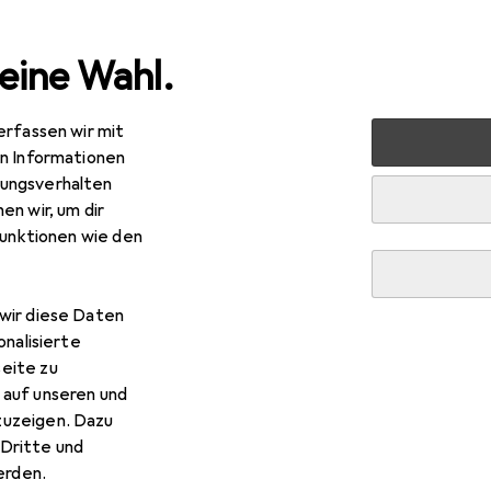
eine Wahl.
erfassen wir mit
rt
Fitness
Yoga + Pilates
Balance Trainer
Sport-T
en Informationen
ungsverhalten
en wir, um dir
R
,48
funktionen wie den
ort-Thieme
Balanceboard Deluxe
wir diese Daten
onalisierte
 Sport-Thieme Balanceboard
eite zu
 auf unseren und
zuzeigen. Dazu
s Zubehör zum Produkt Sport-Thieme Balanceboard Deluxe aus
Dritte und
rden.