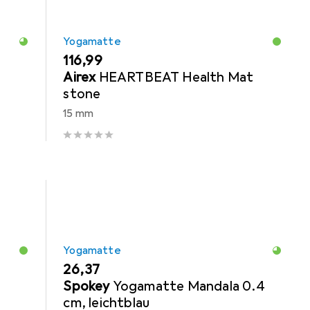
Yogamatte
EUR
116,99
Airex
HEARTBEAT Health Mat
stone
15 mm
Yogamatte
EUR
26,37
Spokey
Yogamatte Mandala 0.4
cm, leichtblau