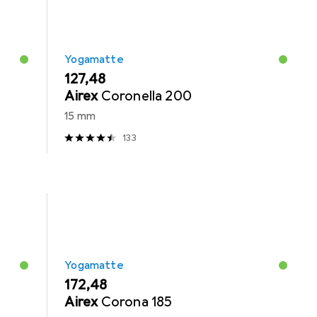
Yogamatte
EUR
127,48
Airex
Coronella 200
15 mm
133
Yogamatte
EUR
172,48
Airex
Corona 185