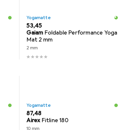
Yogamatte
EUR
53,45
Gaiam
Foldable Performance Yoga
Mat 2 mm
2 mm
Yogamatte
EUR
87,48
Airex
Fitline 180
10 mm