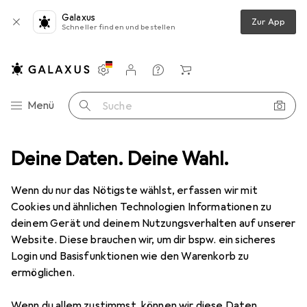
Galaxus
Zur App
Schneller finden und bestellen
Einstellungen
Kundenkonto
Vergleichslisten
Merklisten
Warenkorb
Navigation nach Kategorien
Menü
Suche
Gesamtsortiment
Deine Daten. Deine Wahl.
Sport
Fitness
Yoga + Pilates
Tights
Tights
Wenn du nur das Nötigste wählst, erfassen wir mit
Cookies und ähnlichen Technologien Informationen zu
deinem Gerät und deinem Nutzungsverhalten auf unserer
Produkte
Forum
Website. Diese brauchen wir, um dir bspw. ein sicheres
Login und Basisfunktionen wie den Warenkorb zu
ermöglichen.
Wenn du allem zustimmst, können wir diese Daten