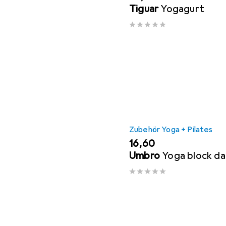
Tiguar
Yogagurt
Zubehör Yoga + Pilates
EUR
16,60
Umbro
Yoga block da