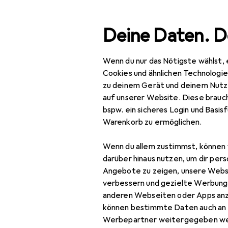
Suche
Deine Daten. D
Wenn du nur das Nötigste wählst, 
Navigation nach Kategorien
Gesamtsortiment
Spo
Gesamtsortiment
Cookies und ähnlichen Technologi
zu deinem Gerät und deinem Nutz
Sport
auf unserer Website. Diese brauch
EU
67
bspw. ein sicheres Login und Basis
Sp
Fitness
Warenkorb zu ermöglichen.
10 
Yoga + Pilates
Wenn du allem zustimmst, können 
Balance Trainer
darüber hinaus nutzen, um dir pers
Angebote zu zeigen, unsere Webs
Zubehör fü
Meditationskissen
verbessern und gezielte Werbung
anderen Webseiten oder Apps an
Sport-BH
Hier findest du passende
können bestimmte Daten auch an 
Sporthose
Meditationskissen.
Werbepartner weitergegeben we