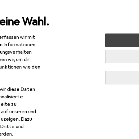
eine Wahl.
erfassen wir mit
rt
Fitness
Yoga + Pilates
Yogamatte
Sport-Thie
en Informationen
ungsverhalten
en wir, um dir
R
,48
funktionen wie den
ort-Thieme
Gymnastikmatte Fit&Fun
mm
wir diese Daten
onalisierte
eite zu
r Sport-Thieme Gymnastikma
 auf unseren und
zuzeigen. Dazu
s Zubehör zum Produkt Sport-Thieme Gymnastikmatte Fit&Fun a
Dritte und
rden.