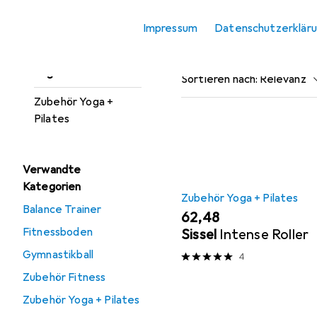
Sportshirt
Impressum
Datenschutzerklär
Beliebt
Zubehör Yog
Tights
Yogamatte
Sortieren nach
:
Relevanz
Zubehör Yoga +
Produktliste
Pilates
Verwandte
Kategorien
Zubehör Yoga + Pilates
Balance Trainer
EUR
62,48
Fitnessboden
Sissel
Intense Roller
Gymnastikball
4
Zubehör Fitness
Zubehör Yoga + Pilates