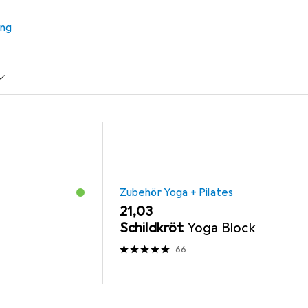
ung
a + Pilates
Meditationskissen
Sport-Thieme
Zubehör Yoga + Pilates
EUR
21,03
Schildkröt
Yoga Block
66