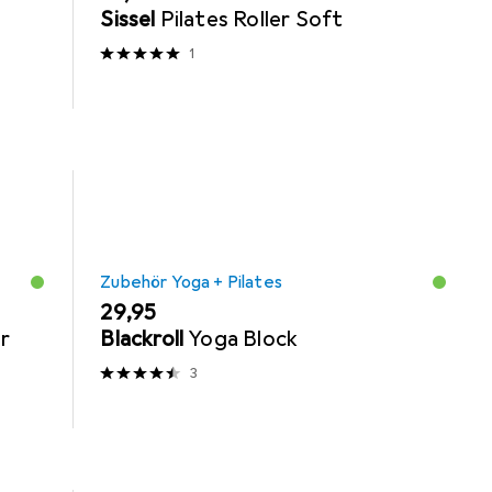
Sissel
Pilates Roller Soft
1
Zubehör Yoga + Pilates
EUR
29,95
r
Blackroll
Yoga Block
3