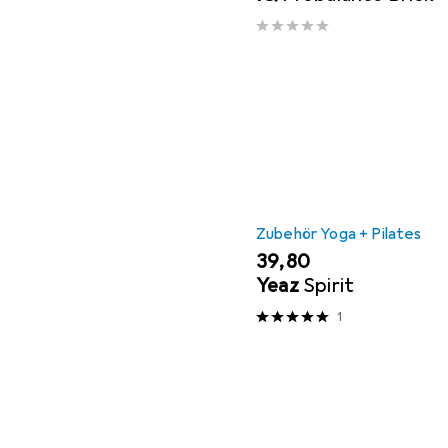
Zubehör Yoga + Pilates
EUR
39,80
Yeaz
Spirit
1