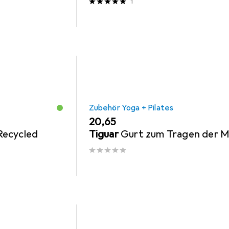
1
Zubehör Yoga + Pilates
EUR
20,65
Recycled
Tiguar
Gurt zum Tragen der 