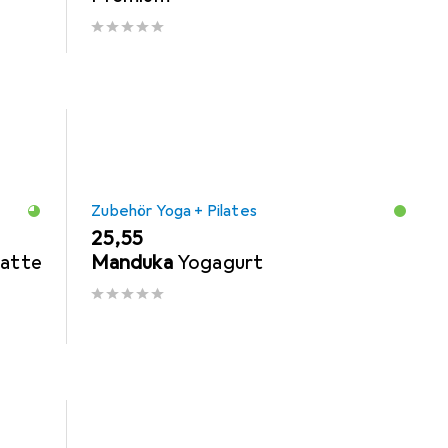
Zubehör Yoga + Pilates
EUR
25,55
Matte
Manduka
Yogagurt