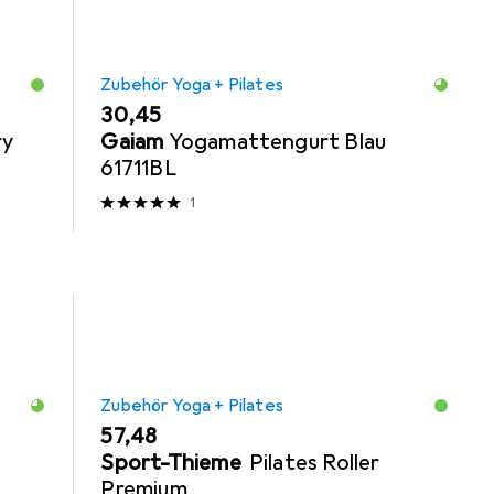
Zubehör Yoga + Pilates
EUR
30,45
ry
Gaiam
Yogamattengurt Blau
61711BL
1
Zubehör Yoga + Pilates
EUR
57,48
Sport-Thieme
Pilates Roller
Premium