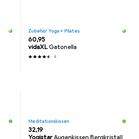
Zubehör Yoga + Pilates
EUR
60,95
vidaXL
Gatonella
4
Meditationskissen
EUR
32,19
Yogistar
Augenkissen Bergkristall