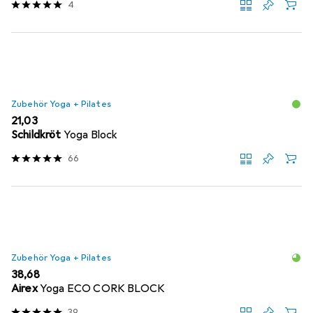
4
Zubehör Yoga + Pilates
EUR
21,03
Schildkröt
Yoga Block
66
Zubehör Yoga + Pilates
EUR
38,68
Airex
Yoga ECO CORK BLOCK
39