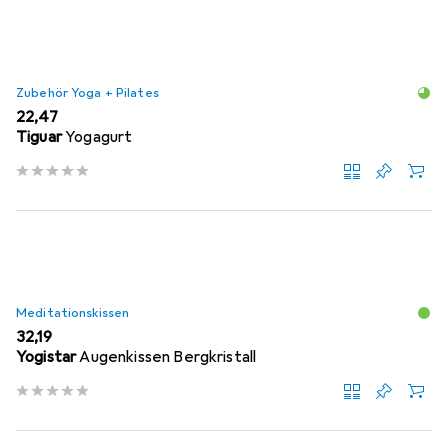
Zubehör Yoga + Pilates
EUR
22,47
Tiguar
Yogagurt
Meditationskissen
EUR
32,19
Yogistar
Augenkissen Bergkristall