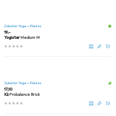
Zubehör Yoga + Pilates
EUR
19,–
Yogistar
Medium M
Zubehör Yoga + Pilates
EUR
17,10
IQ
Probalance Brick