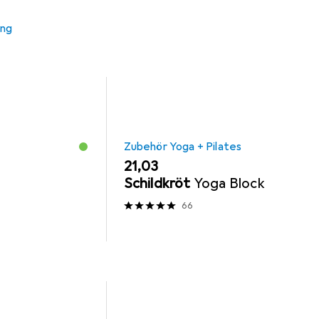
ung
Zubehör Yoga + Pilates
EUR
21,03
Schildkröt
Yoga Block
66