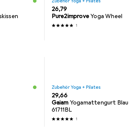
Zubehör Yoga + Pilates
EUR
26,79
skissen
Pure2improve
Yoga Wheel
1
Zubehör Yoga + Pilates
EUR
29,66
Gaiam
Yogamattengurt Blau
61711BL
1