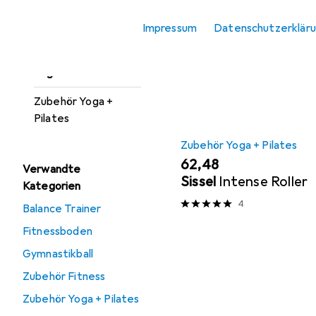
Sportshirt
Sortieren nach
:
Relevanz
Impressum
Datenschutzerklär
Tights
Produktliste
Yogamatte
Zubehör Yoga +
Pilates
Zubehör Yoga + Pilates
EUR
62,48
Verwandte
Sissel
Intense Roller
Kategorien
4
Balance Trainer
Fitnessboden
Gymnastikball
Zubehör Fitness
Zubehör Yoga + Pilates