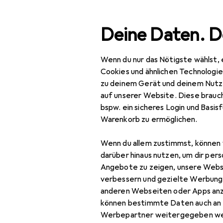
Suche
Deine Daten. D
Wenn du nur das Nötigste wählst, 
Navigation nach Kategorien
Gesamtsortiment
Spo
Gesamtsortiment
Cookies und ähnlichen Technologi
zu deinem Gerät und deinem Nutz
Sport
EU
24
auf unserer Website. Diese brauch
Sp
bspw. ein sicheres Login und Basis
Fitness
Warenkorb zu ermöglichen.
Yoga + Pilates
Wenn du allem zustimmst, können 
Zubehör fü
Balance Trainer
darüber hinaus nutzen, um dir pers
Angebote zu zeigen, unsere Webs
Meditationskissen
Hier findest du passendes
verbessern und gezielte Werbung
anderen Webseiten oder Apps an
Sport-BH
können bestimmte Daten auch an 
Beliebt
Zubehör Yog
Sporthose
Werbepartner weitergegeben we