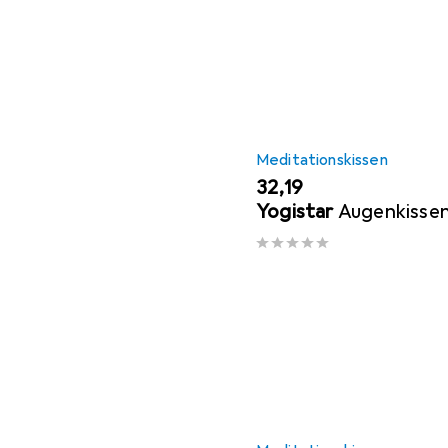
Meditationskissen
EUR
32,19
Yogistar
Augenkissen