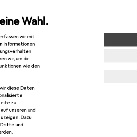
eine Wahl.
erfassen wir mit
rt
Fitness
Yoga + Pilates
Yogamatte
Sport-Thie
en Informationen
ungsverhalten
R
4,99
en wir, um dir
ort-Thieme
Judomatte
funktionen wie den
wir diese Daten
r Sport-Thieme Judomatte
onalisierte
eite zu
 Zubehör zum Produkt Sport-Thieme Judomatte aus den Katego
 auf unseren und
zuzeigen. Dazu
Dritte und
a + Pilates
Meditationskissen
Sport-Thieme
rden.