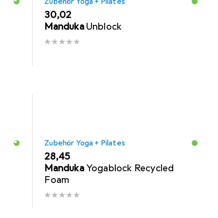
Zubehör Yoga + Pilates
EUR
30,02
Manduka
Unblock
Zubehör Yoga + Pilates
EUR
28,45
Manduka
Yogablock Recycled
Foam