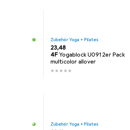
Zubehör Yoga + Pilates
EUR
23,48
4F
Yogablock U091 2er Pack
multicolor allover
Zubehör Yoga + Pilates