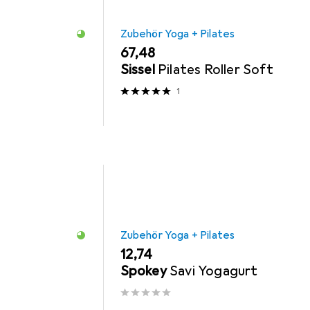
Zubehör Yoga + Pilates
EUR
67,48
Sissel
Pilates Roller Soft
1
Zubehör Yoga + Pilates
EUR
12,74
Spokey
Savi Yogagurt