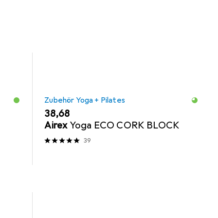
Zubehör Yoga + Pilates
EUR
38,68
Airex
Yoga ECO CORK BLOCK
39