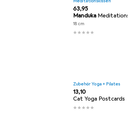
Meditationskissen
EUR
63,95
Manduka
Meditation
18 cm
Zubehör Yoga + Pilates
EUR
13,10
Cat Yoga Postcards