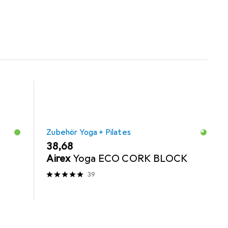
Zubehör Yoga + Pilates
EUR
38,68
Airex
Yoga ECO CORK BLOCK
39