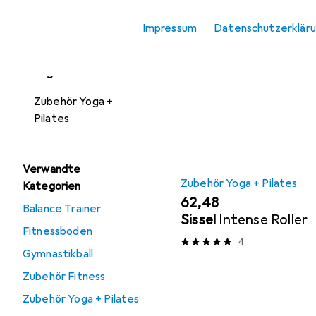
Sportshirt
Beliebt
Zubehör Yog
Impressum
Datenschutzerklär
Tights
Sortieren nach
:
Relevanz
Yogamatte
Produktliste
Zubehör Yoga +
Pilates
Verwandte
Zubehör Yoga + Pilates
Kategorien
EUR
62,48
Balance Trainer
Sissel
Intense Roller
Fitnessboden
4
Gymnastikball
Zubehör Fitness
Zubehör Yoga + Pilates