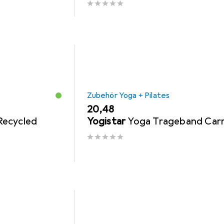
Zubehör Yoga + Pilates
EUR
20,48
Recycled
Yogistar
Yoga Trageband Car