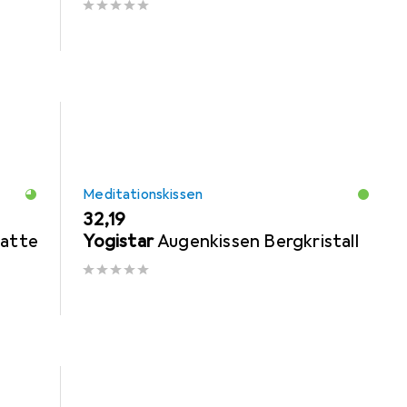
Meditationskissen
EUR
32,19
Matte
Yogistar
Augenkissen Bergkristall