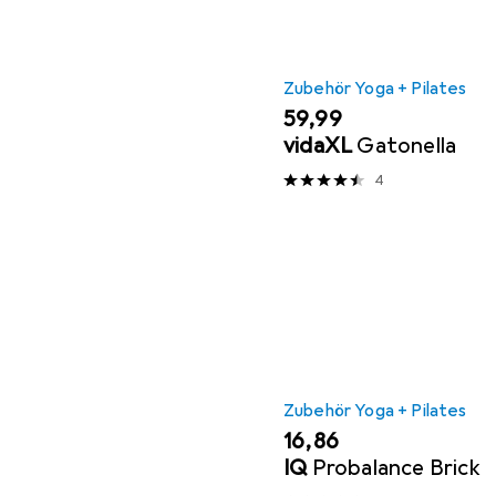
Zubehör Yoga + Pilates
EUR
59,99
vidaXL
Gatonella
4
Zubehör Yoga + Pilates
EUR
16,86
IQ
Probalance Brick