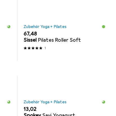
Zubehör Yoga + Pilates
EUR
67,48
Sissel
Pilates Roller Soft
1
Zubehör Yoga + Pilates
EUR
13,02
Spokey
Savi Yogagurt