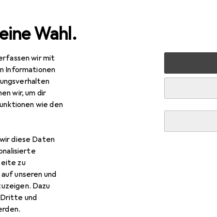
eine Wahl.
erfassen wir mit
rt
Fitness
Yoga + Pilates
Yogamatte
Sport-Thiem
en Informationen
ungsverhalten
R
,48
en wir, um dir
ort-Thieme
Yoga-Matte Exklusiv
funktionen wie den
mm
wir diese Daten
onalisierte
 Sport-Thieme Yoga-Matte E
eite zu
 auf unseren und
zuzeigen. Dazu
 Zubehör zum Produkt Sport-Thieme Yoga-Matte Exklusiv aus 
Dritte und
rden.