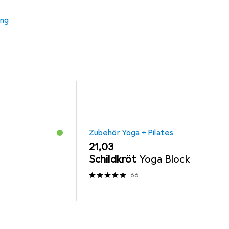
a + Pilates
Meditationskissen
Sport-Thieme
ung
Zubehör Yoga + Pilates
EUR
21,03
Schildkröt
Yoga Block
66