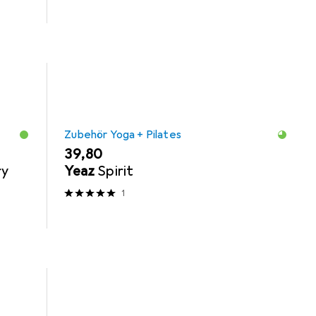
Zubehör Yoga + Pilates
EUR
39,80
ry
Yeaz
Spirit
1