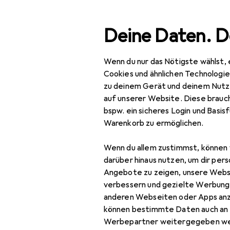
Suche
Deine Daten. D
Wenn du nur das Nötigste wählst, 
Navigation nach Kategorien
Gesamtsortiment
Spo
Gesamtsortiment
Cookies und ähnlichen Technologi
zu deinem Gerät und deinem Nutz
Sport
EU
57
auf unserer Website. Diese brauch
Sp
bspw. ein sicheres Login und Basis
Fitness
6 
Warenkorb zu ermöglichen.
Yoga + Pilates
Wenn du allem zustimmst, können 
Balance Trainer
darüber hinaus nutzen, um dir pers
Zubehör für
Angebote zu zeigen, unsere Webs
Meditationskissen
verbessern und gezielte Werbung
anderen Webseiten oder Apps an
Hier findest du passendes
Sport-BH
können bestimmte Daten auch an 
Meditationskissen.
Sporthose
Werbepartner weitergegeben we