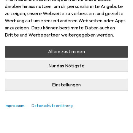
darüber hinaus nutzen, um dir personalisierte Angebote
Hier findest du passendes Zubehör zum Produkt Urban
zu zeigen, unsere Webseite zu verbessern und gezielte
Fitness Yogamatte.
Werbung auf unseren und anderen Webseiten oder Apps
anzuzeigen. Dazu können bestimmte Daten auch an
Relevanz
Dritte und Werbepartner weitergegeben werden.
Produktliste
Keine Produkte gefunden
Allem zustimmen
Nur das Nötigste
Einstellungen
Impressum
Datenschutzerklärung