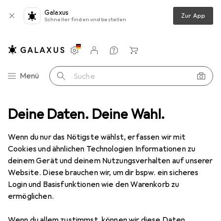
Galaxus
Zur App
Schneller finden und bestellen
Einstellungen
Kundenkonto
Vergleichslisten
Merklisten
Warenkorb
Navigation nach Kategorien
Menü
Suche
a + Pilates
Deine Daten. Deine Wahl.
Yogamatte
Urban Fitness Yogamatte
Zubehör
Wenn du nur das Nötigste wählst, erfassen wir mit
Urban Fitness
Yogamatte
Cookies und ähnlichen Technologien Informationen zu
4 mm
deinem Gerät und deinem Nutzungsverhalten auf unserer
Website. Diese brauchen wir, um dir bspw. ein sicheres
Login und Basisfunktionen wie den Warenkorb zu
ermöglichen.
Zubehör für Urban Fitness
Yogamatte
Wenn du allem zustimmst, können wir diese Daten