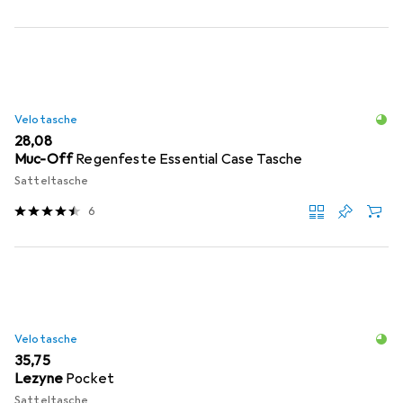
Velotasche
EUR
28,08
Muc-Off
Regenfeste Essential Case Tasche
Satteltasche
6
Velotasche
EUR
35,75
Lezyne
Pocket
Satteltasche