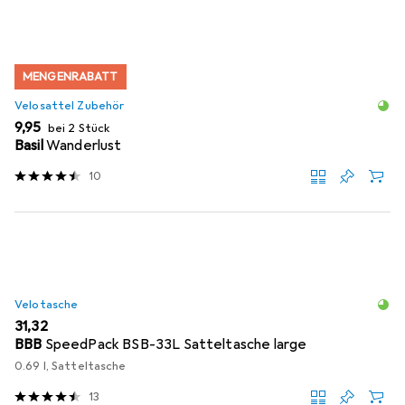
MENGENRABATT
Velosattel Zubehör
EUR
9,95
bei 2 Stück
Basil
Wanderlust
10
Velotasche
EUR
31,32
BBB
SpeedPack BSB-33L Satteltasche large
0.69 l, Satteltasche
13