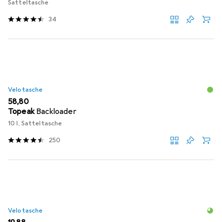
Satteltasche
34
Velotasche
EUR
58,80
Topeak
Backloader
10 l, Satteltasche
250
Velotasche