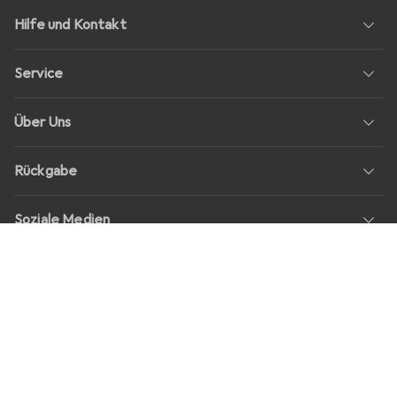
Hilfe und Kontakt
Service
Über Uns
Rückgabe
Soziale Medien
Stellenangebote
Preise
Alle Preise in EUR inkl. MwSt., zzgl.
Versandkosten
bei Bestellungen
unter
30,–
Shop Version
master-20260806-1707-31113322752-1