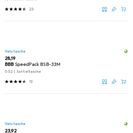
23
Velotasche
EUR
28,19
BBB
SpeedPack BSB-33M
0.52 l, Satteltasche
13
Velotasche
EUR
23,92