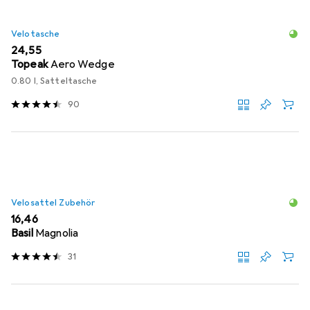
Velotasche
EUR
24,55
Topeak
Aero Wedge
0.80 l, Satteltasche
90
Velosattel Zubehör
EUR
16,46
Basil
Magnolia
31