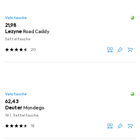
Velotasche
EUR
21,98
Lezyne
Road Caddy
Satteltasche
20
Velotasche
EUR
62,43
Deuter
Mondego
16 l, Satteltasche
18