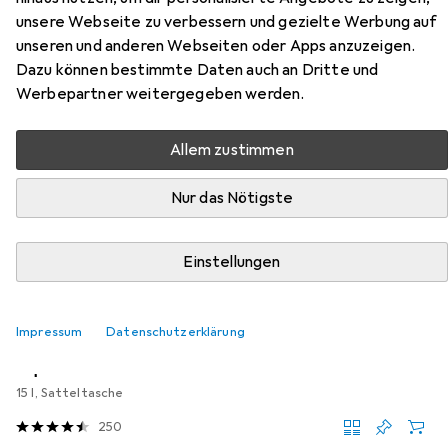
unsere Webseite zu verbessern und gezielte Werbung auf
Hier findest du passendes Zubehör zum Produkt Wtb
unseren und anderen Webseiten oder Apps anzuzeigen.
Silverado Cromoly Narrow aus den Kategorien Velotasche
Dazu können bestimmte Daten auch an Dritte und
und Velosattel Zubehör.
Werbepartner weitergegeben werden.
Beliebt
Velotasche
Velosattel Zubehör
Allem zustimmen
Nur das Nötigste
Relevanz
Produktliste
Einstellungen
Velotasche
Impressum
Datenschutzerklärung
EUR
63,15
Topeak
Backloader
15 l, Satteltasche
250