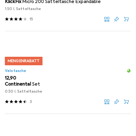
KlickFix
Micro 200 Satteltasche Expandable
1.50 l, Satteltasche
15
MENGENRABATT
Velotasche
EUR
12,90
Continental
Set
0.50 l, Satteltasche
3