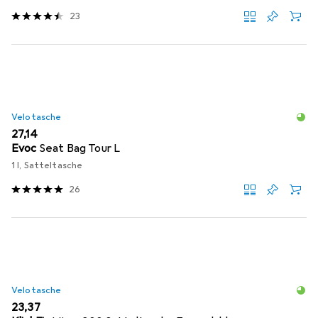
23
Velotasche
EUR
27,14
Evoc
Seat Bag Tour L
1 l, Satteltasche
26
Velotasche
EUR
23,37