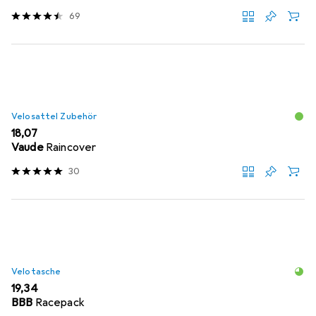
69
Velosattel Zubehör
EUR
18,07
Vaude
Raincover
30
Velotasche
EUR
19,34
BBB
Racepack