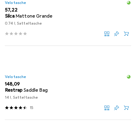
Velotasche
EUR
57,22
Silca
Mattone Grande
0.74 l, Satteltasche
Velotasche
EUR
148,09
Restrap
Saddle Bag
14 l, Satteltasche
15