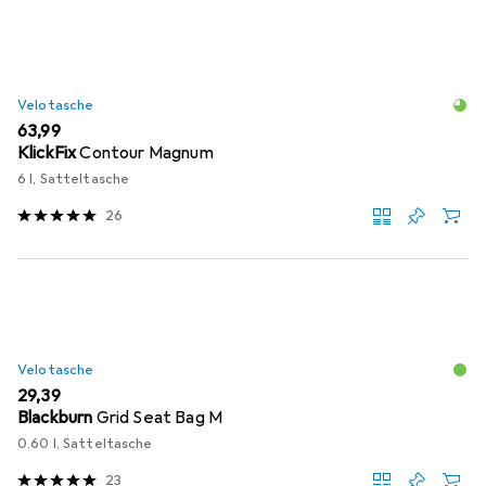
Velotasche
EUR
63,99
KlickFix
Contour Magnum
6 l, Satteltasche
26
Velotasche
EUR
29,39
Blackburn
Grid Seat Bag M
0.60 l, Satteltasche
23