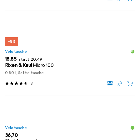
−8%
Velotasche
EUR
EUR
18,85
statt
20,49
Rixen & Kaul
Micro 100
0.80 l, Satteltasche
3
Velotasche
EUR
36,70