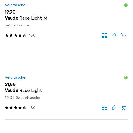
Velotasche
EUR
19,90
Vaude
Race Light M
Satteltasche
180
Velotasche
EUR
21,88
Vaude
Race Light
1.20 l, Satteltasche
180