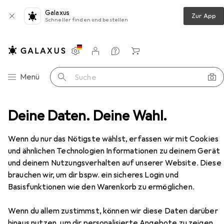
Galaxus
Zur App
Schneller finden und bestellen
Einstellungen
Kundenkonto
Vergleichslisten
Merklisten
Warenkorb
Navigation nach Kategorien
Menü
Suche
ubehör
Deine Daten. Deine Wahl.
Velosattel
Wtb Silverado Cromoly Narrow
Zubehör
EUR
103,59
Wenn du nur das Nötigste wählst, erfassen wir mit Cookies
Wtb
Silverado Cromoly Narrow
und ähnlichen Technologien Informationen zu deinem Gerät
und deinem Nutzungsverhalten auf unserer Website. Diese
brauchen wir, um dir bspw. ein sicheres Login und
Basisfunktionen wie den Warenkorb zu ermöglichen.
Zubehör für Wtb Silverado
Cromoly Narrow
Wenn du allem zustimmst, können wir diese Daten darüber
hinaus nutzen, um dir personalisierte Angebote zu zeigen,