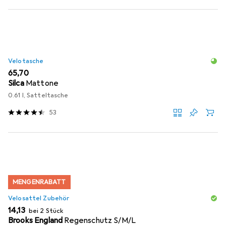
Velotasche
EUR
65,70
Silca
Mattone
0.61 l, Satteltasche
53
MENGENRABATT
Velosattel Zubehör
EUR
14,13
bei 2 Stück
Brooks England
Regenschutz S/M/L