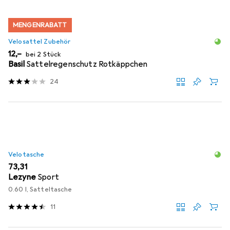
MENGENRABATT
Velosattel Zubehör
EUR
12,–
bei 2 Stück
Basil
Sattelregenschutz Rotkäppchen
24
Velotasche
EUR
73,31
Lezyne
Sport
0.60 l, Satteltasche
11