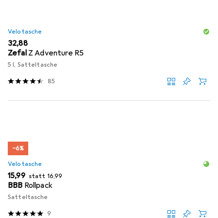
Velotasche
EUR
32,88
Zefal
Z Adventure R5
5 l, Satteltasche
85
−6%
Velotasche
EUR
EUR
15,99
statt
16,99
BBB
Rollpack
Satteltasche
9