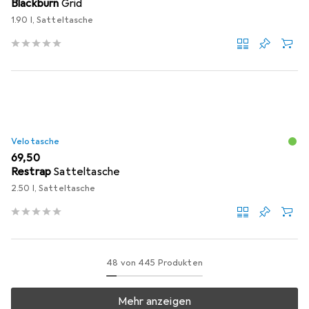
Blackburn
Grid
1.90 l, Satteltasche
Velotasche
EUR
69,50
Restrap
Satteltasche
2.50 l, Satteltasche
48 von 445 Produkten
Mehr anzeigen