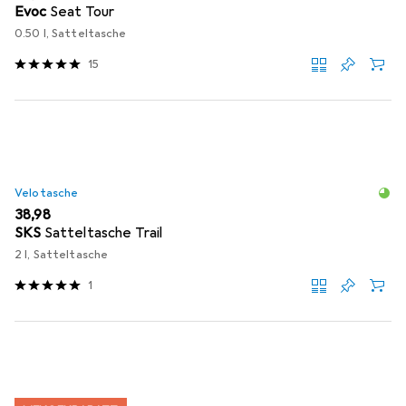
Evoc
Seat Tour
0.50 l, Satteltasche
15
Velotasche
EUR
38,98
SKS
Satteltasche Trail
2 l, Satteltasche
1