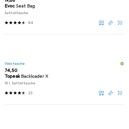
EUR
19,88
Evoc
Seat Bag
Satteltasche
84
Velotasche
EUR
74,50
Topeak
Backloader X
15 l, Satteltasche
23