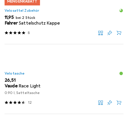
MENGENRABATT
Velosattel Zubehör
EUR
11,95
bei 2 Stück
Fahrer
Sattelschutz Kappe
8
Velotasche
EUR
26,51
Vaude
Race Light
0.90 l, Satteltasche
12