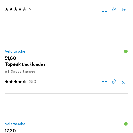
9
Velotasche
EUR
51,80
Topeak
Backloader
6 l, Satteltasche
250
Velotasche
EUR
17,30