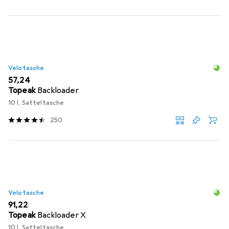
Velotasche
EUR
57,24
Topeak
Backloader
10 l, Satteltasche
250
Velotasche
EUR
91,22
Topeak
Backloader X
10 l, Satteltasche