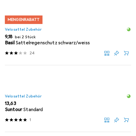
MENGENRABATT
Velosattel Zubehör
EUR
9,18
bei 2 Stück
Basil
Sattelregenschutz schwarz/weiss
24
Velosattel Zubehör
EUR
13,63
Suntour
Standard
1