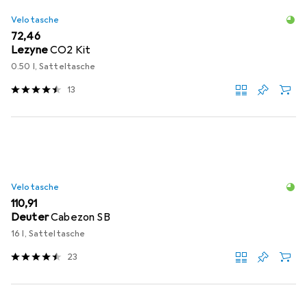
Velotasche
EUR
72,46
Lezyne
CO2 Kit
0.50 l, Satteltasche
13
Velotasche
EUR
110,91
Deuter
Cabezon SB
16 l, Satteltasche
23