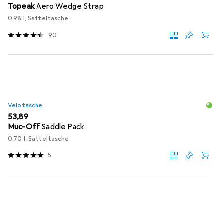
Topeak
Aero Wedge Strap
0.98 l, Satteltasche
90
Velotasche
EUR
53,89
Muc-Off
Saddle Pack
0.70 l, Satteltasche
5