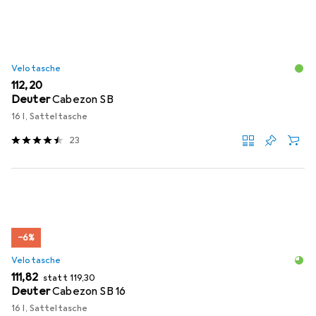
Velotasche
EUR
112,20
Deuter
Cabezon SB
16 l, Satteltasche
23
−6%
Velotasche
EUR
EUR
111,82
statt
119,30
Deuter
Cabezon SB 16
16 l, Satteltasche