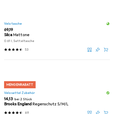
Velotasche
EUR
69,19
Silca
Mattone
0.61 l, Satteltasche
53
MENGENRABATT
Velosattel Zubehör
EUR
14,13
bei 2 Stück
Brooks England
Regenschutz S/M/L
69