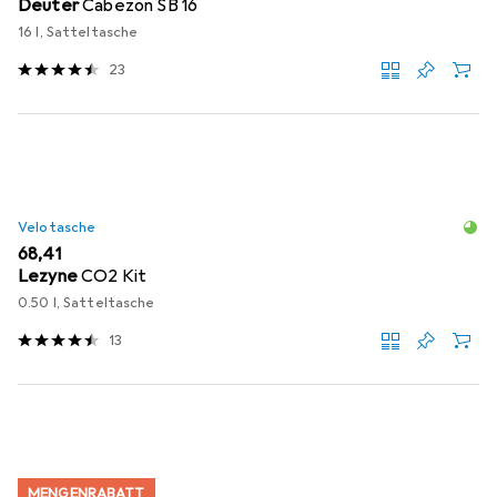
Deuter
Cabezon SB 16
16 l, Satteltasche
23
Velotasche
EUR
68,41
Lezyne
CO2 Kit
0.50 l, Satteltasche
13
MENGENRABATT