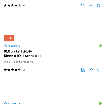
6
−8%
Velotasche
EUR
EUR
18,85
statt
20,49
Rixen & Kaul
Micro 100
0.80 l, Satteltasche
2
Velotasche