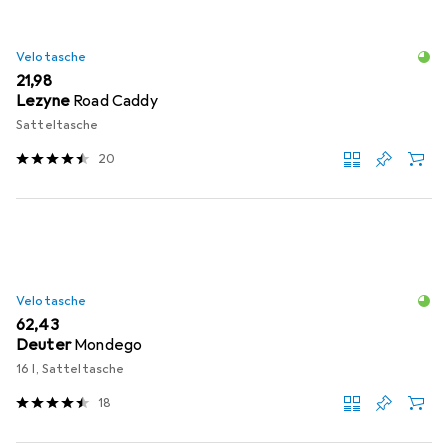
Velotasche
EUR
21,98
Lezyne
Road Caddy
Satteltasche
20
Velotasche
EUR
62,43
Deuter
Mondego
16 l, Satteltasche
18