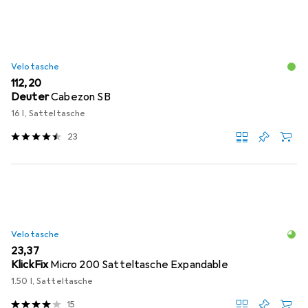
Velotasche
EUR
112,20
Deuter
Cabezon SB
16 l, Satteltasche
23
Velotasche
EUR
23,37
KlickFix
Micro 200 Satteltasche Expandable
1.50 l, Satteltasche
15