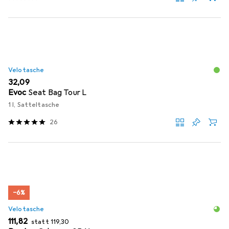
Velotasche
EUR
32,09
Evoc
Seat Bag Tour L
1 l, Satteltasche
26
−6%
Velotasche
EUR
EUR
111,82
statt
119,30