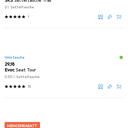
SKS
Satteltasche Trail
2 l, Satteltasche
1
Velotasche
EUR
29,18
Evoc
Seat Tour
0.50 l, Satteltasche
15
MENGENRABATT