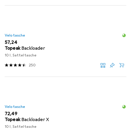
Velotasche
EUR
57,24
Topeak
Backloader
10 l, Satteltasche
250
Velotasche
EUR
72,49
Topeak
Backloader X
10 l, Satteltasche