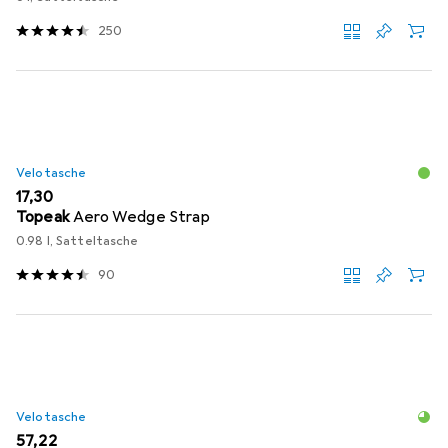
250
Velotasche
EUR
17,30
Topeak
Aero Wedge Strap
0.98 l, Satteltasche
90
Velotasche
EUR
57,22