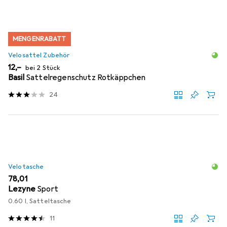
MENGENRABATT
Velosattel Zubehör
EUR
12,–
bei 2 Stück
Basil
Sattelregenschutz Rotkäppchen
24
Velotasche
EUR
78,01
Lezyne
Sport
0.60 l, Satteltasche
11