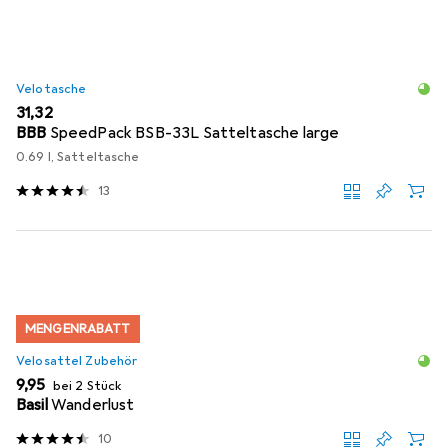
Velotasche
EUR
31,32
BBB
SpeedPack BSB-33L Satteltasche large
0.69 l, Satteltasche
13
MENGENRABATT
Velosattel Zubehör
EUR
9,95
bei 2 Stück
Basil
Wanderlust
10