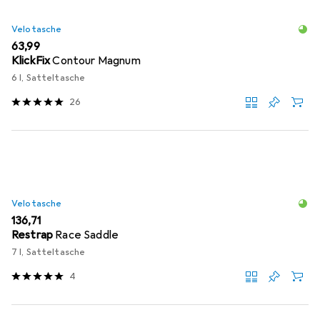
Velotasche
EUR
63,99
KlickFix
Contour Magnum
6 l, Satteltasche
26
Velotasche
EUR
136,71
Restrap
Race Saddle
7 l, Satteltasche
4