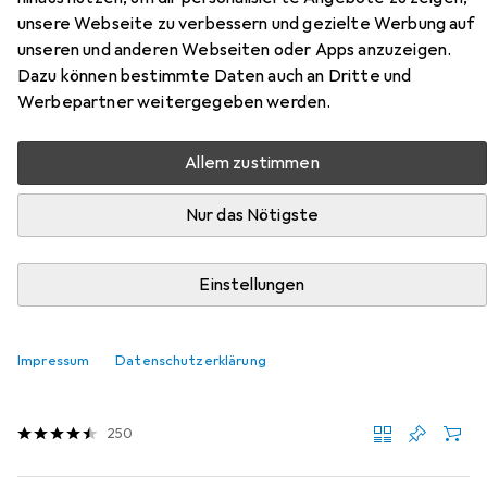
T15 aus den Kategorien Velotasche und Velosattel
unsere Webseite zu verbessern und gezielte Werbung auf
Zubehör.
unseren und anderen Webseiten oder Apps anzuzeigen.
Dazu können bestimmte Daten auch an Dritte und
Werbepartner weitergegeben werden.
Beliebt
Velotasche
Velosattel Zubehör
XLC
Allem zustimmen
Relevanz
Nur das Nötigste
Produktliste
Einstellungen
Velotasche
EUR
63,15
Impressum
Datenschutzerklärung
Topeak
Backloader
15 l, Satteltasche
250