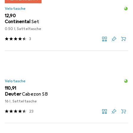
Velotasche
EUR
12,90
Continental
Set
0.50 l, Satteltasche
3
Velotasche
EUR
110,91
Deuter
Cabezon SB
16 l, Satteltasche
23