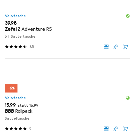
Velotasche
EUR
39,98
Zefal
Z Adventure R5
5 l, Satteltasche
85
−6%
Velotasche
EUR
EUR
15,99
statt
16,99
BBB
Rollpack
Satteltasche
9