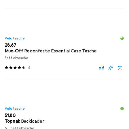
Velotasche
EUR
28,67
Muc-Off
Regenfeste Essential Case Tasche
Satteltasche
6
Velotasche
EUR
51,80
Topeak
Backloader
6 l, Satteltasche