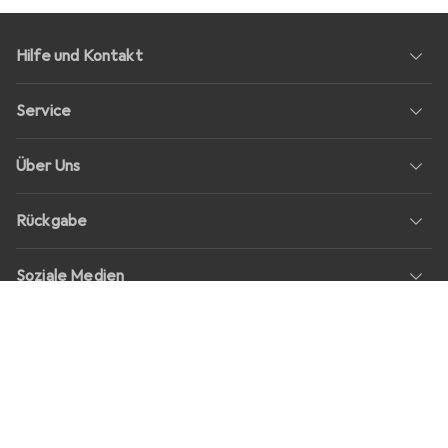
Hilfe und Kontakt
Service
Über Uns
Rückgabe
Soziale Medien
Stellenangebote
Preise
Alle Preise in EUR inkl. MwSt., zzgl.
Versandkosten
bei Bestellungen
unter
30,–