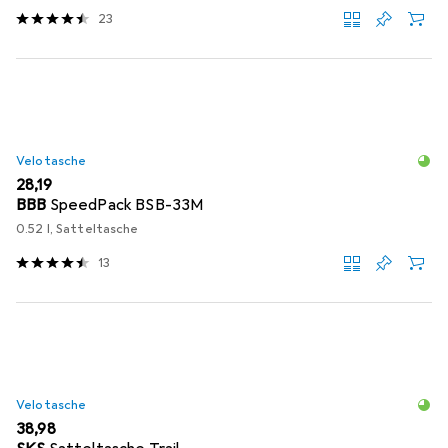
23
Velotasche
EUR
28,19
BBB
SpeedPack BSB-33M
0.52 l, Satteltasche
13
Velotasche
EUR
38,98