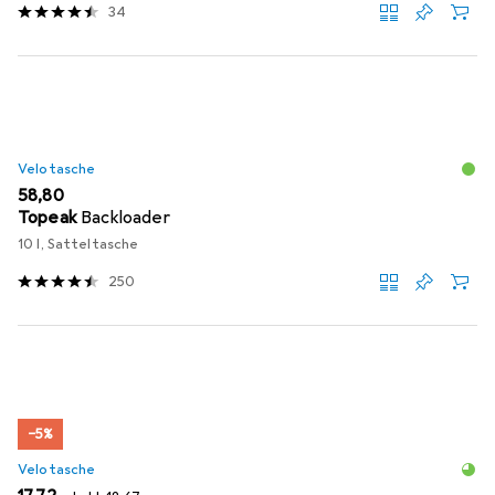
34
Velotasche
EUR
58,80
Topeak
Backloader
10 l, Satteltasche
250
−5%
Velotasche
EUR