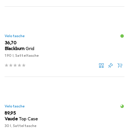
Velotasche
EUR
36,70
Blackburn
Grid
1.90 l, Satteltasche
Velotasche
EUR
89,95
Vaude
Top Case
30 l, Satteltasche