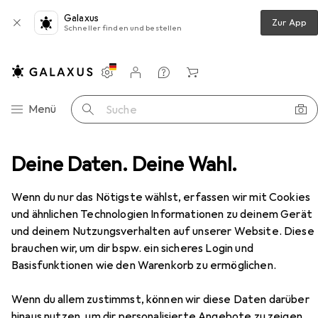
Galaxus
Zur App
Schneller finden und bestellen
Einstellungen
Kundenkonto
Vergleichslisten
Merklisten
Warenkorb
Navigation nach Kategorien
Menü
Suche
teile
Deine Daten. Deine Wahl.
Sattel + Zubehör
Velosattel
XLC SA-T15
Zubehör
EUR
19,86
Wenn du nur das Nötigste wählst, erfassen wir mit Cookies
XLC
SA-T15
und ähnlichen Technologien Informationen zu deinem Gerät
und deinem Nutzungsverhalten auf unserer Website. Diese
brauchen wir, um dir bspw. ein sicheres Login und
Basisfunktionen wie den Warenkorb zu ermöglichen.
Zubehör für XLC SA-T15
Wenn du allem zustimmst, können wir diese Daten darüber
Hier findest du passendes Zubehör zum Produkt XLC SA-
hinaus nutzen, um dir personalisierte Angebote zu zeigen,