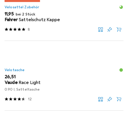
Velosattel Zubehör
EUR
11,95
bei 2 Stück
Fahrer
Sattelschutz Kappe
8
Velotasche
EUR
26,51
Vaude
Race Light
0.90 l, Satteltasche
12