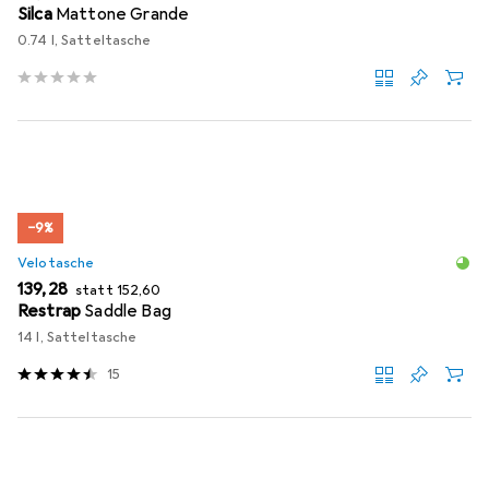
Silca
Mattone Grande
0.74 l, Satteltasche
−9%
Velotasche
EUR
EUR
139,28
statt
152,60
Restrap
Saddle Bag
14 l, Satteltasche
15