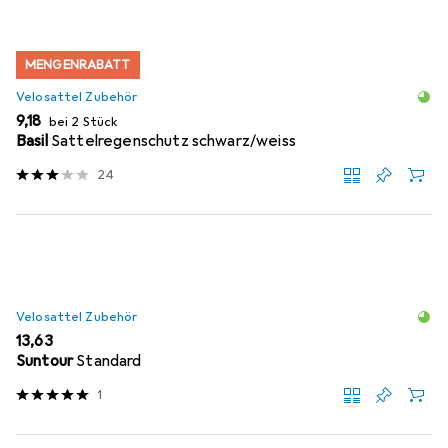
MENGENRABATT
Velosattel Zubehör
EUR
9,18
bei 2 Stück
Basil
Sattelregenschutz schwarz/weiss
24
Velosattel Zubehör
EUR
13,63
Suntour
Standard
1