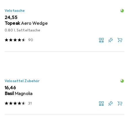
Velotasche
EUR
24,55
Topeak
Aero Wedge
0.80 l, Satteltasche
90
Velosattel Zubehör
EUR
16,46
Basil
Magnolia
31