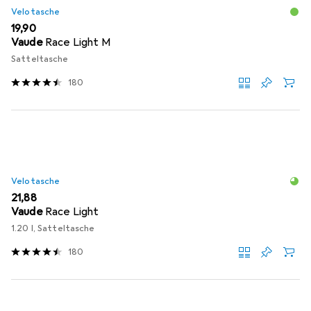
Velotasche
EUR
19,90
Vaude
Race Light M
Satteltasche
180
Velotasche
EUR
21,88
Vaude
Race Light
1.20 l, Satteltasche
180