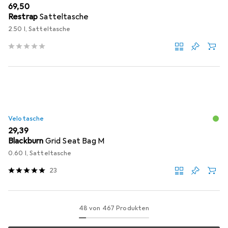
EUR
69,50
Restrap
Satteltasche
2.50 l, Satteltasche
Velotasche
EUR
29,39
Blackburn
Grid Seat Bag M
0.60 l, Satteltasche
23
48 von 467 Produkten