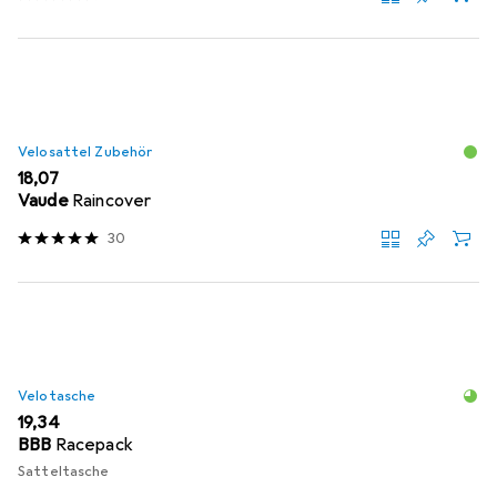
Velosattel Zubehör
EUR
18,07
Vaude
Raincover
30
Velotasche
EUR
19,34
BBB
Racepack
Satteltasche