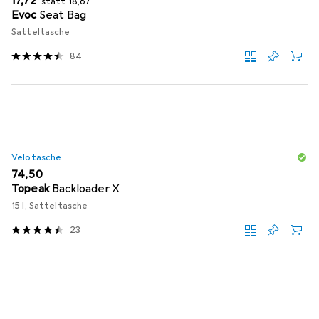
EUR
17,72
statt
18,67
Evoc
Seat Bag
Satteltasche
84
Velotasche
EUR
74,50
Topeak
Backloader X
15 l, Satteltasche
23