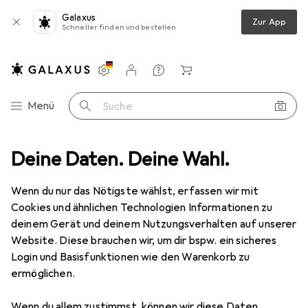
Galaxus
Zur App
Schneller finden und bestellen
Einstellungen
Kundenkonto
Vergleichslisten
Merklisten
Warenkorb
Navigation nach Kategorien
Menü
Suche
t
Deine Daten. Deine Wahl.
Sport
E-Mobilität + Rollsport
Inlineskaten
Rollschuhe
Rollschuhe
Wenn du nur das Nötigste wählst, erfassen wir mit
Cookies und ähnlichen Technologien Informationen zu
deinem Gerät und deinem Nutzungsverhalten auf unserer
Produkte
Forum
Website. Diese brauchen wir, um dir bspw. ein sicheres
Login und Basisfunktionen wie den Warenkorb zu
ermöglichen.
Wenn du allem zustimmst, können wir diese Daten