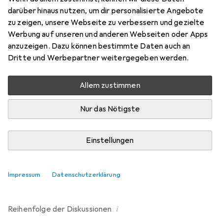
darüber hinaus nutzen, um dir personalisierte Angebote
1 Diskussion in Rollschuhe
zu zeigen, unsere Webseite zu verbessern und gezielte
Diskussion starten
Werbung auf unseren und anderen Webseiten oder Apps
anzuzeigen. Dazu können bestimmte Daten auch an
Dritte und Werbepartner weitergegeben werden.
Kürzlich aktiv
Allem zustimmen
jkatz237
vor 5 Jahren
in
Rollschuhe
Verfügbare Größe
Nur das Nötigste
Wird es die unten abgebildeten Schlittschuhe wieder in
Größe 38 geben?
Einstellungen
https://www.galaxus.ch/en/s3/product/chaya-bubble-
gum-39-roller-skates-6336008
1
Impressum
Datenschutzerklärung
i
Reihenfolge der
Diskussionen