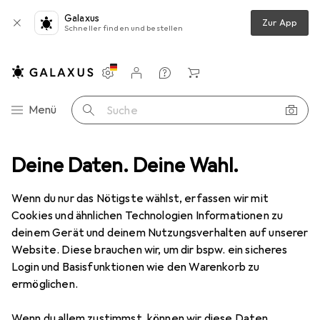
Galaxus
Zur App
Schneller finden und bestellen
Einstellungen
Kundenkonto
Vergleichslisten
Merklisten
Warenkorb
Navigation nach Kategorien
Menü
Suche
amtsortiment
Deine Daten. Deine Wahl.
Sport
Bike
Velobekleidung
Sportsocken
Sportsocken
Wenn du nur das Nötigste wählst, erfassen wir mit
Cookies und ähnlichen Technologien Informationen zu
deinem Gerät und deinem Nutzungsverhalten auf unserer
Produkte
Forum
Website. Diese brauchen wir, um dir bspw. ein sicheres
Login und Basisfunktionen wie den Warenkorb zu
ermöglichen.
Wenn du allem zustimmst, können wir diese Daten