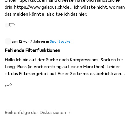
Unter "Sportsocken" sind diverse Hüte und Handschuhe
drin:
https://www.galaxus.ch/de...
Ich wüsste nicht, wo man
das melden könnte, also tue ich das hier.
1
simi12
vor 7 Jahren
in
Sportsocken
Fehlende Filterfunktionen
Hallo Ich bin auf der Suche nach Kompressions-Socken für
Long-Runs (in Vorbereitung auf einen Marathon). Leider
ist das Filterangebot auf Eurer Seite miserabel: ich kann
bspw. die Socken nicht nach Kniestrümpfen oder
0
Füsslingen sortieren und auch nicht nach Winter- oder
Sommerkollektion. Dies macht die Suche sehr mühsam
und die User Experience ist schlecht. Meine ganz
konkrete Frage: Welche Kniestrümpfe mit
i
Reihenfolge der
Diskussionen
Kompressionswirkung empfehlt ihr mir für den Sommer
(weiblich, Schuhgrösse 37)? Danke und VG Simone