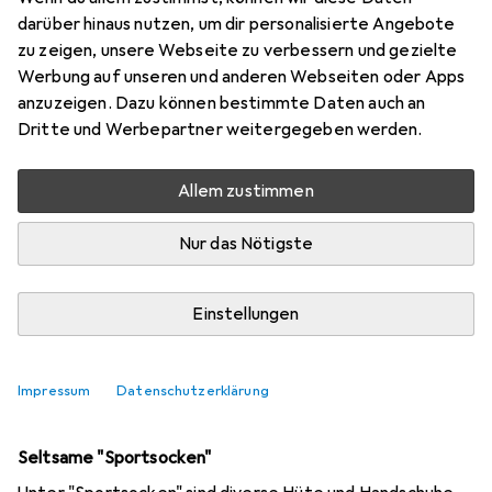
darüber hinaus nutzen, um dir personalisierte Angebote
3 Diskussionen in Sportsocken
zu zeigen, unsere Webseite zu verbessern und gezielte
Diskussion starten
Werbung auf unseren und anderen Webseiten oder Apps
anzuzeigen. Dazu können bestimmte Daten auch an
Dritte und Werbepartner weitergegeben werden.
Kürzlich aktiv
Allem zustimmen
macro09
vor 4 Jahren
in
Sportsocken
Welche Socken für MTB?
Nur das Nötigste
Ich suche Socken für meine MTB Touren welche die Füsse
im Herbst und Winter trocken halten. Wäre froh um eure
Einstellungen
Empfehlungen.
2
Impressum
Datenschutzerklärung
claude_m
vor 3 Jahren
in
Sportsocken
Seltsame "Sportsocken"