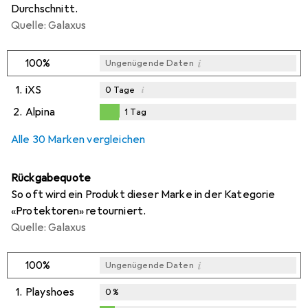
Durchschnitt.
Quelle: Galaxus
i
100%
Ungenügende Daten
1.
iXS
i
0
Tage
2.
Alpina
1
Tag
i
i
Ungenügende Daten
Ungenügende Daten
1
Tag
Alle 30 Marken vergleichen
Rückgabequote
So oft wird ein Produkt dieser Marke in der Kategorie
«Protektoren» retourniert.
Quelle: Galaxus
i
100%
Ungenügende Daten
1.
Playshoes
0
%