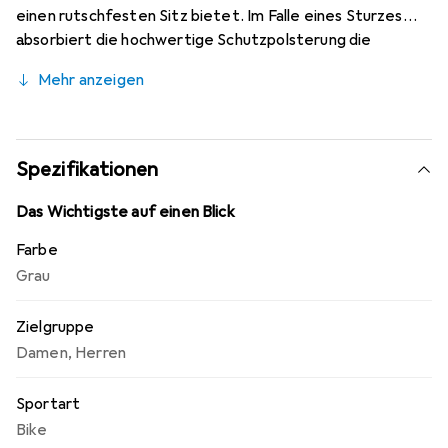
einen rutschfesten Sitz bietet. Im Falle eines Sturzes
absorbiert die hochwertige Schutzpolsterung die
Aufprallenergie, und eine Kunststoffaussenschale
Mehr anzeigen
wandelt schädliche Aufprallenergie in kinetische Energie
um. Das flexible, ergonomisch vorgeformte Design
bietet hohen Tragekomfort, selbst bei längeren Touren
und Abfahrten.
Spezifikationen
Das Wichtigste auf einen Blick
Farbe
Grau
Zielgruppe
Damen
,
Herren
Sportart
Bike