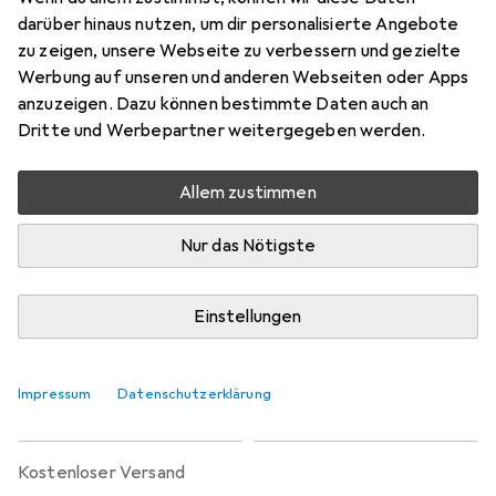
Preis in EUR inkl. MwSt.
darüber hinaus nutzen, um dir personalisierte Angebote
zu zeigen, unsere Webseite zu verbessern und gezielte
Marke
Bewertungen
Werbung auf unseren und anderen Webseiten oder Apps
Mehr von 100%
anzuzeigen. Dazu können bestimmte Daten auch an
Dritte und Werbepartner weitergegeben werden.
Zwischen Sa, 29.8. und Fr, 11.9. geliefert
Allem zustimmen
Mehr als 10 Stück an Lager beim Lieferanten
Benachrichtigen, wenn schneller verfügbar
Nur das Nötigste
Lieferort angeben für genaue Lieferzeit
Einstellungen
In den Warenkorb
Impressum
Datenschutzerklärung
Vergleichen
Merken
kostenloser Versand