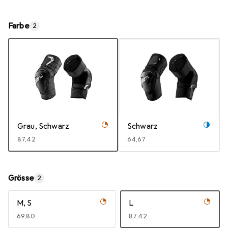
Farbe
2
Grau, Schwarz
Schwarz
EUR
87,42
EUR
64,67
Grösse
2
M, S
L
EUR
69,80
EUR
87,42