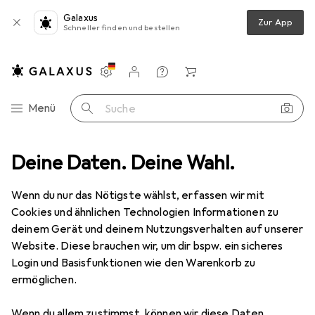
Galaxus
Zur App
Schneller finden und bestellen
Einstellungen
Kundenkonto
Vergleichslisten
Merklisten
Warenkorb
Navigation nach Kategorien
Menü
Suche
ment
Deine Daten. Deine Wahl.
Sport
Bike
Protektoren
100% Fortis Knee Guards
Wenn du nur das Nötigste wählst, erfassen wir mit
Cookies und ähnlichen Technologien Informationen zu
3 Bilder
deinem Gerät und deinem Nutzungsverhalten auf unserer
Website. Diese brauchen wir, um dir bspw. ein sicheres
EUR
87,42
Login und Basisfunktionen wie den Warenkorb zu
100%
Fortis Knee Guards
ermöglichen.
L, Knieschoner, Paar
Wenn du allem zustimmst, können wir diese Daten