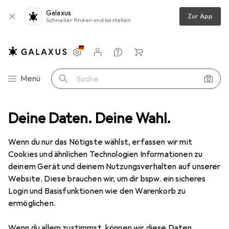
Galaxus
Zur App
Schneller finden und bestellen
Einstellungen
Kundenkonto
Vergleichslisten
Merklisten
Warenkorb
Navigation nach Kategorien
Menü
Suche
derschuhe
Deine Daten. Deine Wahl.
Adidas Terrex Swift R2 Mid GTX Trail Laufschuh Damen
Wenn du nur das Nötigste wählst, erfassen wir mit
Cookies und ähnlichen Technologien Informationen zu
10 Bilder
deinem Gerät und deinem Nutzungsverhalten auf unserer
Website. Diese brauchen wir, um dir bspw. ein sicheres
EUR
130,82
Login und Basisfunktionen wie den Warenkorb zu
Adidas
Terrex Swift R2 Mid GTX Trail
ermöglichen.
Laufschuh Damen
Wenn du allem zustimmst, können wir diese Daten