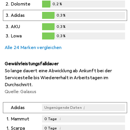
0,1
%
2.
Dolomite
0,2
%
0,2
%
3.
Adidas
0,3
%
0,3
%
3.
AKU
0,3
%
0,3
%
3.
Lowa
0,3
%
0,3
%
Alle 24 Marken vergleichen
Gewährleistungsfalldauer
So lange dauert eine Abwicklung ab Ankunft bei der
Servicestelle bis Wiedererhalt in Arbeitstagen im
Durchschnitt.
Quelle: Galaxus
i
Adidas
Ungenügende Daten
1.
Mammut
i
0
Tage
1.
Scarpa
i
0
Tage