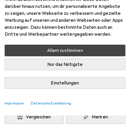
36
darüber hinaus nutzen, um dir personalisierte Angebote
Preis in EUR inkl. MwSt.
zu zeigen, unsere Webseite zu verbessern und gezielte
Werbung auf unseren und anderen Webseiten oder Apps
Marke
Bewertungen
anzuzeigen. Dazu können bestimmte Daten auch an
Mehr von Adidas
Dritte und Werbepartner weitergegeben werden.
Allem zustimmen
Zwischen Di, 18.8. und Do, 20.8. geliefert
6 Stück an Lager beim Lieferanten
Nur das Nötigste
Benachrichtigen, wenn schneller verfügbar
Einstellungen
Lieferort angeben für genaue Lieferzeit
In den Warenkorb
Impressum
Datenschutzerklärung
Vergleichen
Merken