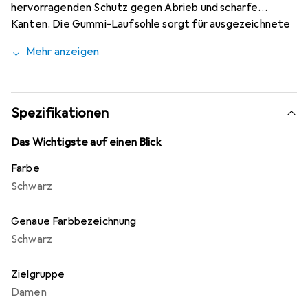
hervorragenden Schutz gegen Abrieb und scharfe
Kanten. Die Gummi-Laufsohle sorgt für ausgezeichnete
Traktion auf verschiedenen Untergründen, sodass Sie
Mehr anzeigen
auch in anspruchsvollen Bedingungen sicher unterwegs
sind. Dank der wasserdichten Gore-Tex-Membran bleibt
der Fuss trocken, während die reguläre Passform für
optimalen Komfort sorgt. Diese Kombination aus
Spezifikationen
Funktionalität und Schutz macht den Terrex Swift R2 Mid
GTX zu einer idealen Wahl für alle, die gerne in der Natur
Das Wichtigste auf einen Blick
unterwegs sind.
Farbe
Schwarz
Genaue Farbbezeichnung
Schwarz
Zielgruppe
Damen