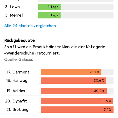
3.
Lowa
3
Tage
3
Tage
3.
Merrell
3
Tage
3
Tage
Alle 24 Marken vergleichen
Rückgabequote
So oft wird ein Produkt dieser Marke in der Kategorie
«Wanderschuhe» retourniert.
Quelle: Galaxus
17.
Garmont
28,3
%
28,3
%
18.
Hanwag
30,6
%
30,6
%
19.
Adidas
30,8
%
30,8
%
20.
Dynafit
33,9
%
33,9
%
21.
Brütting
34
%
34
%