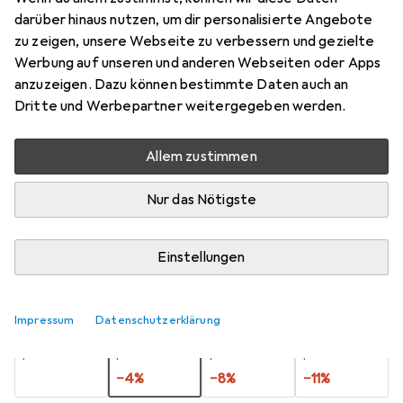
darüber hinaus nutzen, um dir personalisierte Angebote
Preis in EUR inkl. MwSt.
zu zeigen, unsere Webseite zu verbessern und gezielte
Werbung auf unseren und anderen Webseiten oder Apps
Schneller lieferbar
anzuzeigen. Dazu können bestimmte Daten auch an
Angebot für
EUR
21,52
Dritte und Werbepartner weitergegeben werden.
Bewertungen
Allem zustimmen
12
Nur das Nötigste
Zwischen Sa, 15.8. und Di, 18.8. geliefert
Mehr als 10 Stück an Lager beim Lieferanten
Einstellungen
Lieferort angeben für genaue Lieferzeit
Impressum
Datenschutzerklärung
1 Stück
2 Stück
3 Stück
4 Stück
EUR
12,58
EUR
12,03
EUR
11,60
EUR
11,14
pro Stück
pro Stück
pro Stück
pro Stück
−
4
%
−
8
%
−
11
%