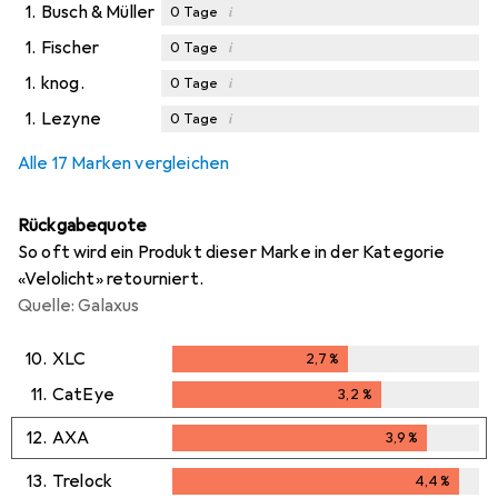
1.
Busch & Müller
i
0
Tage
1.
Fischer
i
0
Tage
1.
knog.
i
0
Tage
1.
Lezyne
i
0
Tage
Alle 17 Marken vergleichen
Rückgabequote
So oft wird ein Produkt dieser Marke in der Kategorie
«Velolicht» retourniert.
Quelle: Galaxus
10.
XLC
2,7
%
2,7
%
11.
CatEye
3,2
%
3,2
%
12.
AXA
3,9
%
3,9
%
13.
Trelock
4,4
%