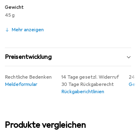
Gewicht
45 g
Mehr anzeigen
Preisentwicklung
Rechtliche Bedenken
14 Tage gesetzl. Widerruf
24 
Meldeformular
30 Tage Rückgaberecht
Gew
Rückgaberichtlinien
Produkte vergleichen