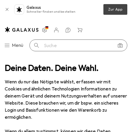
Galaxus
Zur App
Schneller finden und bestellen
Einstellungen
Kundenkonto
Vergleichslisten
Merklisten
Warenkorb
Navigation nach Kategorien
Menü
Suche
t
Deine Daten. Deine Wahl.
Sport
Bike
Veloausrüstung
Velolicht
AXA Blueline
Wenn du nur das Nötigste wählst, erfassen wir mit
Cookies und ähnlichen Technologien Informationen zu
6 Bilder
deinem Gerät und deinem Nutzungsverhalten auf unserer
Website. Diese brauchen wir, um dir bspw. ein sicheres
MENGENRABATT
Login und Basisfunktionen wie den Warenkorb zu
ermöglichen.
EUR
12,03
Spare
EUR
1,10
AXA
Blueline
Wenn du allem zustimmst, können wir diese Daten