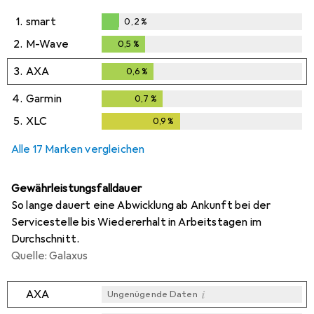
1.
smart
0,2
%
0,2
%
2.
M-Wave
0,5
%
0,5
%
3.
AXA
0,6
%
0,6
%
4.
Garmin
0,7
%
0,7
%
5.
XLC
0,9
%
0,9
%
Alle 17 Marken vergleichen
Gewährleistungsfalldauer
So lange dauert eine Abwicklung ab Ankunft bei der
Servicestelle bis Wiedererhalt in Arbeitstagen im
Durchschnitt.
Quelle: Galaxus
i
AXA
Ungenügende Daten