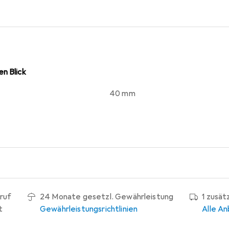
für Gruppen oder Vereine macht, die ihre Tischtennis-Ausrüs
n Blick
40 mm
ruf
24 Monate gesetzl. Gewährleistung
1 zusät
t
Gewährleistungsrichtlinien
Alle An