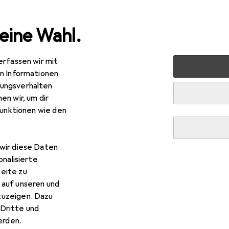
eine Wahl.
erfassen wir mit
rt
Racketsport
Tischtennis
Tischtennisball
Best 
en Informationen
ungsverhalten
en wir, um dir
funktionen wie den
wir diese Daten
onalisierte
eite zu
 auf unseren und
zuzeigen. Dazu
Dritte und
rden.