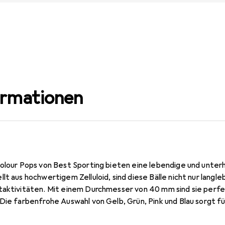
ormationen
Colour Pops von Best Sporting bieten eine lebendige und unterh
t aus hochwertigem Zelluloid, sind diese Bälle nicht nur langleb
taktivitäten. Mit einem Durchmesser von 40 mm sind sie perfek
Die farbenfrohe Auswahl von Gelb, Grün, Pink und Blau sorgt fü
Spiels. Diese Bälle sind in einer praktischen Packung mit sechs 