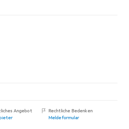
tung aufpeppen möchten.
zliches Angebot
Rechtliche Bedenken
bieter
Meldeformular