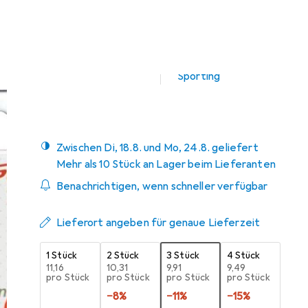
Angebot für
EUR
14,03
Marke
Bewertungen
Mehr von Best
2
Sporting
Zwischen Di, 18.8. und Mo, 24.8. geliefert
Mehr als 10 Stück an Lager beim Lieferanten
Benachrichtigen, wenn schneller verfügbar
Lieferort angeben für genaue Lieferzeit
1 Stück
2 Stück
3 Stück
4 Stück
EUR
11,16
EUR
10,31
EUR
9,91
EUR
9,49
pro Stück
pro Stück
pro Stück
pro Stück
−
8
%
−
11
%
−
15
%