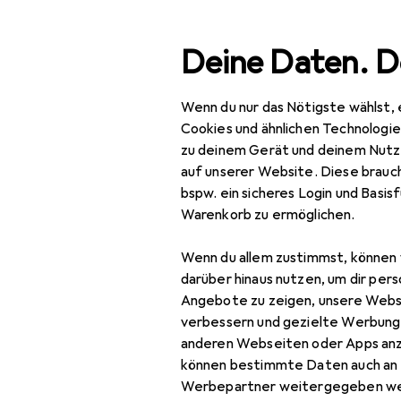
Suche
Deine Daten. D
Wenn du nur das Nötigste wählst, 
Navigation nach Kategorien
Gesamtsortiment
Spo
Gesamtsortiment
Cookies und ähnlichen Technologi
zu deinem Gerät und deinem Nutz
Sport
auf unserer Website. Diese brauch
bspw. ein sicheres Login und Basis
Racketsport
Warenkorb zu ermöglichen.
Tischtennis
Wenn du allem zustimmst, können 
Tischtennisball
darüber hinaus nutzen, um dir pers
Angebote zu zeigen, unsere Webs
Tischtennisbelag
verbessern und gezielte Werbung
anderen Webseiten oder Apps an
Tischtennisholz
können bestimmte Daten auch an 
Tischtennisnetz
Werbepartner weitergegeben we