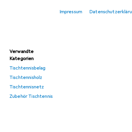
Tischtennisschläger
Impressum
Datenschutzerklär
Tischtennistisch
Zubehör Tischtennis
Verwandte
Kategorien
Tischtennisbelag
Tischtennisholz
Tischtennisnetz
Zubehör Tischtennis