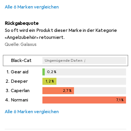
Alle 6 Marken vergleichen
Rückgabequote
So oft wird ein Produkt dieser Marke in der Kategorie
«Angelzubehör» retourniert.
Quelle: Galaxus
i
Black-Cat
Ungenügende Daten
1.
Gear aid
0,2
%
0,2
%
2.
Deeper
1,2
%
1,2
%
3.
Caperlan
2,7
%
2,7
%
4.
Normani
7,1
%
7,1
%
Alle 6 Marken vergleichen