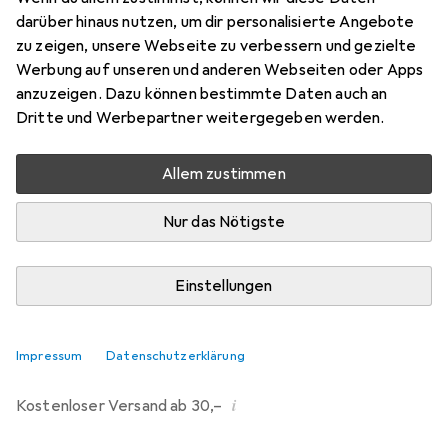
darüber hinaus nutzen, um dir personalisierte Angebote
Marke
Bewertungen
zu zeigen, unsere Webseite zu verbessern und gezielte
Mehr von Black-Cat
Werbung auf unseren und anderen Webseiten oder Apps
anzuzeigen. Dazu können bestimmte Daten auch an
Dritte und Werbepartner weitergegeben werden.
Zwischen Do, 13.8. und Mo, 17.8. geliefert
7 Stück an Lager beim Drittanbieter
Allem zustimmen
Lieferort angeben für genaue Lieferzeit
i
Angebot von
Nur das Nötigste
StockNet Connect
FR
Einstellungen
In den Warenkorb
Vergleichen
Merken
Impressum
Datenschutzerklärung
i
Kostenloser Versand ab 30,–