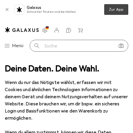
Galaxus
Zur App
Schneller finden und bestellen
Einstellungen
Kundenkonto
Vergleichslisten
Merklisten
Warenkorb
Navigation nach Kategorien
Menü
Suche
itere Sportarten
Deine Daten. Deine Wahl.
Angeln
Angelzubehör
Black-Cat U-Pose
Wenn du nur das Nötigste wählst, erfassen wir mit
Cookies und ähnlichen Technologien Informationen zu
1 Bild
deinem Gerät und deinem Nutzungsverhalten auf unserer
EUR
11,90
Website. Diese brauchen wir, um dir bspw. ein sicheres
Black-Cat
U-Pose
Login und Basisfunktionen wie den Warenkorb zu
ermöglichen.
Preis in EUR inkl. MwSt.
Wenn du allem zustimmst, können wir diese Daten