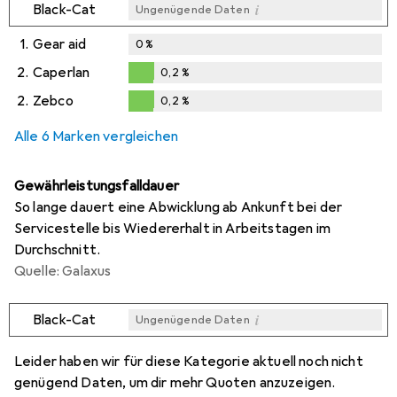
i
Black-Cat
Ungenügende Daten
1.
Gear aid
0
%
2.
Caperlan
0,2
%
0,2
%
2.
Zebco
0,2
%
i
Ungenügende Daten
0,2
%
Alle 6 Marken vergleichen
Gewährleistungsfalldauer
So lange dauert eine Abwicklung ab Ankunft bei der
Servicestelle bis Wiedererhalt in Arbeitstagen im
Durchschnitt.
Quelle: Galaxus
i
Black-Cat
Ungenügende Daten
i
i
i
i
Ungenügende Daten
Ungenügende Daten
Ungenügende Daten
Ungenügende Daten
Leider haben wir für diese Kategorie aktuell noch nicht
genügend Daten, um dir mehr Quoten anzuzeigen.