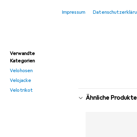
Velohosen
Impressum
Datenschutzerklär
Velojacke
Velotrikot
Verwandte
Kategorien
Velohosen
Velojacke
Velotrikot
Ähnliche Produkte