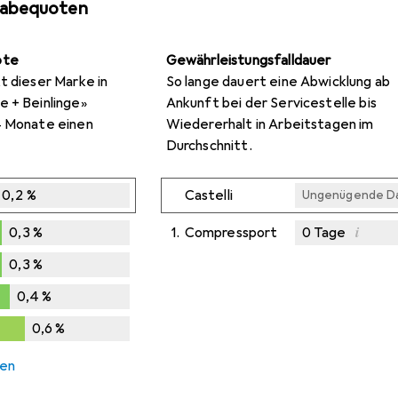
gabequoten
ote
Gewährleistungsfalldauer
t dieser Marke in
So lange dauert eine Abwicklung ab
e + Beinlinge»
Ankunft bei der Servicestelle bis
4 Monate einen
Wiedererhalt in Arbeitstagen im
Durchschnitt.
0,2
%
Castelli
Ungenügende D
i
0,3
%
1.
Compressport
0
Tage
Ungenügende D
Ungenügende D
Ungenügende D
0,3
%
0,4
%
%
0,6
%
6
%
hen