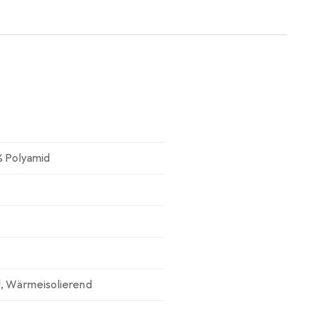
% Polyamid
d
,
Wärmeisolierend