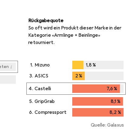
Rückgabequote
So oft wird ein Produkt dieser Marke in der
Kategorie «Armlinge + Beinlinge»
retourniert.
1.
Mizuno
1,8
%
i
aten
1,8
%
3.
ASICS
2
%
2
%
i
i
i
aten
aten
aten
4.
Castelli
7,6
%
7,6
%
5.
GripGrab
8,1
%
8,1
%
6.
Compressport
8,2
%
8,2
%
Quelle: Galaxus