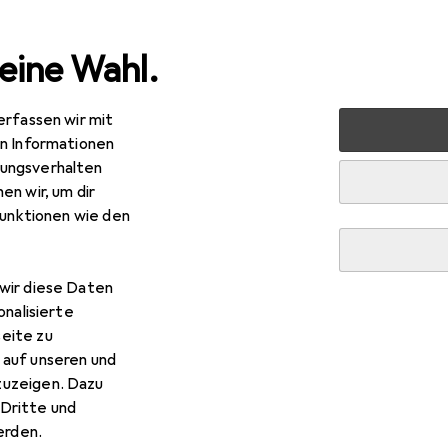
eine Wahl.
erfassen wir mit
rt
Bike
Velobekleidung
Armlinge + Beinlinge
Caste
en Informationen
ungsverhalten
en wir, um dir
funktionen wie den
wir diese Daten
onalisierte
eite zu
 auf unseren und
zuzeigen. Dazu
Dritte und
rden.