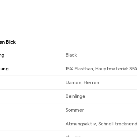
n Blick
ng
Black
zung
15% Elasthan
,
Hauptmaterial: 85
Damen
,
Herren
Beinlinge
Sommer
Atmungsaktiv
,
Schnell trocknen