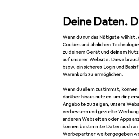
Suche
Deine Daten. D
Wenn du nur das Nötigste wählst, 
Navigation nach Kategorien
Gesamtsortiment
Spo
Gesamtsortiment
Cookies und ähnlichen Technologi
zu deinem Gerät und deinem Nutz
Sport
auf unserer Website. Diese brauch
bspw. ein sicheres Login und Basis
Bike
Warenkorb zu ermöglichen.
Velobekleidung
Wenn du allem zustimmst, können 
Armlinge + Beinlinge
darüber hinaus nutzen, um dir pers
Angebote zu zeigen, unsere Webs
Mütze
verbessern und gezielte Werbung
anderen Webseiten oder Apps an
Sportsocken
können bestimmte Daten auch an 
Velohandschuhe
Werbepartner weitergegeben we