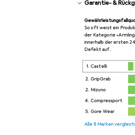
Garantie- & Rück
Gewährleistungsfallqu
So oft weist ein Produk
der Kategorie «Armling
innerhalb der ersten 2
Defekt auf.
1.
Castelli
0,2
%
2.
GripGrab
0,3
%
2.
Mizuno
0,3
%
4.
Compressport
0,4
5.
Gore Wear
0,
Alle 8 Marken vergleic