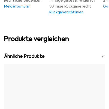
Rechtliche Bedenken
14 Tage gesetzl. Widerruf
24 
Meldeformular
30 Tage Rückgaberecht
Gew
Rückgaberichtlinien
Produkte vergleichen
Ähnliche Produkte