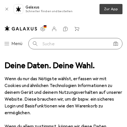
Galaxus
Zur App
Schneller finden und bestellen
Einstellungen
Kundenkonto
Vergleichslisten
Merklisten
Warenkorb
Navigation nach Kategorien
Menü
Suche
dung
Deine Daten. Deine Wahl.
Outdoorjacken
CMP Campagnolo Softshell Hoodie Jacke
Wenn du nur das Nötigste wählst, erfassen wir mit
Cookies und ähnlichen Technologien Informationen zu
3 Bilder
deinem Gerät und deinem Nutzungsverhalten auf unserer
Website. Diese brauchen wir, um dir bspw. ein sicheres
EUR
44,95
Login und Basisfunktionen wie den Warenkorb zu
CMP Campagnolo
Softshell Hoodie
ermöglichen.
Jacke
Wenn du allem zustimmst, können wir diese Daten