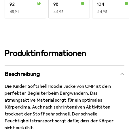
92
98
104
EUR
45,91
EUR
44,95
EUR
44,95
Produktinformationen
Beschreibung
Die Kinder Softshell Hoodie Jacke von CMP ist dein
perfekter Begleiter beim Bergwandern. Das
atmungsaktive Material sorgt für ein optimales
Körperklima. Auch nach sehr intensiven Aktivitäten
trocknet der Stoff sehr schnell. Der schnelle
Feuchtigkeitstransport sorgt dafür, dass der Körper
nicht auskühlt.