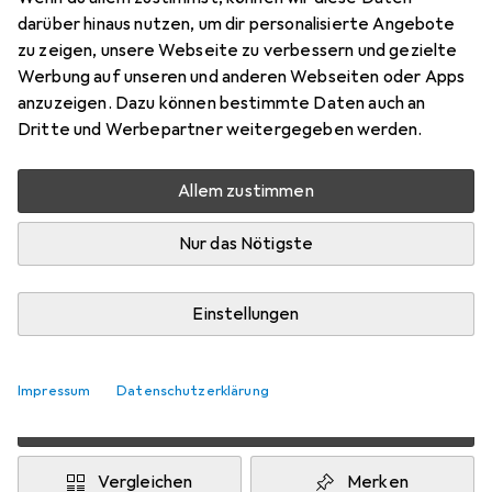
140
darüber hinaus nutzen, um dir personalisierte Angebote
Preis in EUR inkl. MwSt.
zu zeigen, unsere Webseite zu verbessern und gezielte
Werbung auf unseren und anderen Webseiten oder Apps
Marke
Bewertungen
anzuzeigen. Dazu können bestimmte Daten auch an
Mehr von CMP
4
Dritte und Werbepartner weitergegeben werden.
Campagnolo
Allem zustimmen
Zwischen Di, 11.8. und Mi, 12.8. geliefert
Nur das Nötigste
8 Stück an Lager beim Drittanbieter
Lieferort angeben für genaue Lieferzeit
Einstellungen
i
Angebot von
Bergzeit
DE
Impressum
Datenschutzerklärung
In den Warenkorb
Vergleichen
Merken