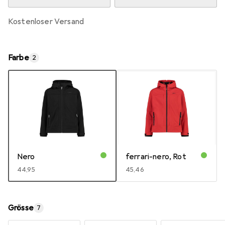
kostenloser Versand
Farbe
2
Nero
ferrari-nero, Rot
EUR
44,95
EUR
45,46
Grösse
7