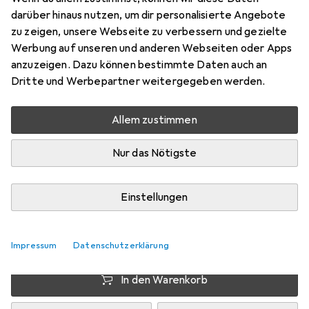
Preis in EUR inkl. MwSt.
darüber hinaus nutzen, um dir personalisierte Angebote
zu zeigen, unsere Webseite zu verbessern und gezielte
EUR
1,42
sparen
Werbung auf unseren und anderen Webseiten oder Apps
Angebot für
EUR
54,98
anzuzeigen. Dazu können bestimmte Daten auch an
Dritte und Werbepartner weitergegeben werden.
Marke
Bewertungen
Mehr von Columbia
97
Allem zustimmen
Nur das Nötigste
Zwischen Di, 11.8. und Mi, 12.8. geliefert
Nur 3 Stück an Lager beim Drittanbieter
Einstellungen
Lieferort angeben für genaue Lieferzeit
i
Angebot von
Bergzeit
DE
Impressum
Datenschutzerklärung
In den Warenkorb