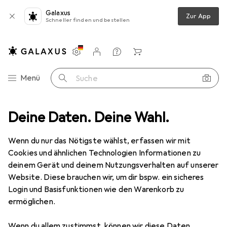
Galaxus
Zur App
Schneller finden und bestellen
Einstellungen
Kundenkonto
Vergleichslisten
Merklisten
Warenkorb
Navigation nach Kategorien
Menü
Suche
r
Deine Daten. Deine Wahl.
Outdoorbekleidung
Outdoorjacken
Columbia Fast Trek II
Wenn du nur das Nötigste wählst, erfassen wir mit
Cookies und ähnlichen Technologien Informationen zu
11 Bilder
deinem Gerät und deinem Nutzungsverhalten auf unserer
Website. Diese brauchen wir, um dir bspw. ein sicheres
EUR
56,40
Login und Basisfunktionen wie den Warenkorb zu
Columbia
Fast Trek II
ermöglichen.
S
Wenn du allem zustimmst, können wir diese Daten