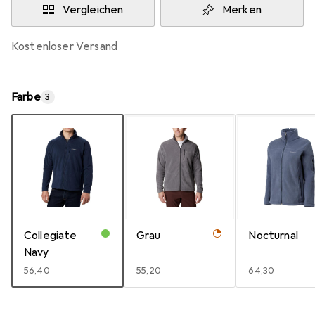
Vergleichen
Merken
kostenloser Versand
Farbe
3
Collegiate
Grau
Nocturnal
Navy
EUR
56,40
EUR
55,20
EUR
64,30