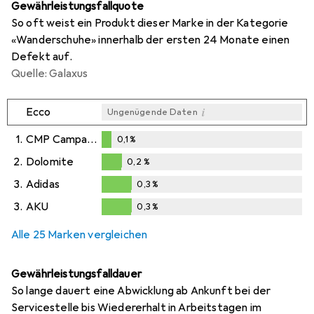
Gewährleistungsfallquote
So oft weist ein Produkt dieser Marke in der Kategorie
«Wanderschuhe» innerhalb der ersten 24 Monate einen
Defekt auf.
Quelle: Galaxus
i
Ecco
Ungenügende Daten
1.
CMP Campagnolo
0,1
%
0,1
%
2.
Dolomite
0,2
%
0,2
%
3.
Adidas
0,3
%
0,3
%
3.
AKU
0,3
%
0,3
%
Alle 25 Marken vergleichen
Gewährleistungsfalldauer
So lange dauert eine Abwicklung ab Ankunft bei der
Servicestelle bis Wiedererhalt in Arbeitstagen im