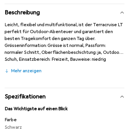
Beschreibung
Leicht, flexibel und multifunktional, ist der Terracruise LT
perfekt für Outdoor-Abenteuer und garantiert den
besten Tragekomfort den ganzen Tag über.
Grösseninformation: Grösse ist normal, Passform:
normaler Schnitt, Oberflächenbeschichtung: ja, Outdoor-
Schuh, Einsatzbereich: Freizeit, Bauweise: niedrig
geschnitten. Material Schuh: Art Futter: Textil, Art
Mehr anzeigen
Laufsohle: Kunststoff, Art Membran: GORE-TEX,
wasserdicht, Art Obermaterial: synthetisch. Merkmale
Schuh: Steigeisen-Eignung: nicht steigeisenfest,
Fussbett/Einlegesohle: herausnehmbare Einlegesohle,
Spezifikationen
Art Verschlusssystem: schnelles Schnürsystem.
Das Wichtigste auf einen Blick
Farbe
Schwarz