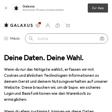
Galaxus
Zur App
Schneller finden und bestellen
Einstellungen
Kundenkonto
Vergleichslisten
Merklisten
Warenkorb
Navigation nach Kategorien
Menü
Suche
utdoor
Deine Daten. Deine Wahl.
Wandern
Wanderschuhe
Ecco Terracruise LT Shoes
Wenn du nur das Nötigste wählst, erfassen wir mit
Cookies und ähnlichen Technologien Informationen zu
25 Bilder
deinem Gerät und deinem Nutzungsverhalten auf unserer
Website. Diese brauchen wir, um dir bspw. ein sicheres
EUR
110,03
Login und Basisfunktionen wie den Warenkorb zu
Ecco
Terracruise LT Shoes
ermöglichen.
40
Wenn du allem zustimmst, können wir diese Daten