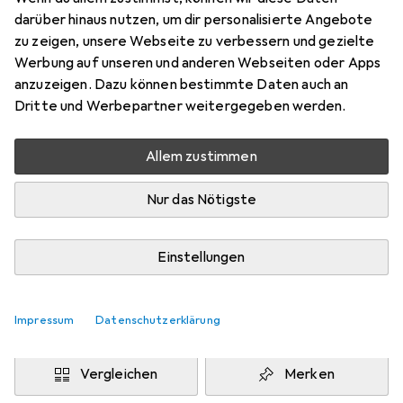
Preis in EUR inkl. MwSt.
darüber hinaus nutzen, um dir personalisierte Angebote
zu zeigen, unsere Webseite zu verbessern und gezielte
Marke
Bewertungen
Werbung auf unseren und anderen Webseiten oder Apps
Mehr von Ecco
anzuzeigen. Dazu können bestimmte Daten auch an
Dritte und Werbepartner weitergegeben werden.
Zwischen Mo, 24.8. und Do, 27.8. geliefert
Allem zustimmen
Benachrichtigen, wenn schneller verfügbar
Nur das Nötigste
Lieferort angeben für genaue Lieferzeit
i
Angebot von
Einstellungen
Shopping Factory
FR
Impressum
Datenschutzerklärung
In den Warenkorb
Vergleichen
Merken