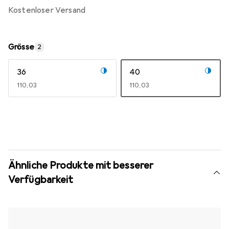
kostenloser Versand
Grösse
2
36
40
EUR
110,03
EUR
110,03
Ähnliche Produkte mit besserer
Verfügbarkeit