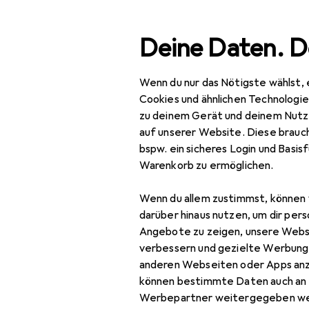
Suche
Deine Daten. D
Wenn du nur das Nötigste wählst, 
Navigation nach Kategorien
Gesamtsortiment
Spo
Gesamtsortiment
Cookies und ähnlichen Technologi
zu deinem Gerät und deinem Nutz
Sport
auf unserer Website. Diese brauch
bspw. ein sicheres Login und Basis
Outdoor
Warenkorb zu ermöglichen.
Wandern
Wenn du allem zustimmst, können 
GPS Gerät
darüber hinaus nutzen, um dir pers
Angebote zu zeigen, unsere Webs
Rucksack
verbessern und gezielte Werbung
anderen Webseiten oder Apps an
Rucksack Zubehör
können bestimmte Daten auch an 
Stöcke Zubehör
Werbepartner weitergegeben we