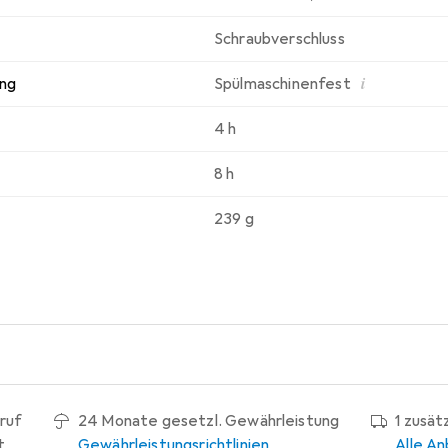
Schraubverschluss
i
ung
Spülmaschinenfest
4 h
8 h
239 g
ruf
24 Monate gesetzl. Gewährleistung
1 zusät
t
Gewährleistungsrichtlinien
Alle An