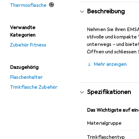
Thermosflasche
Beschreibung
Verwandte
Nehmen Sie Ihren EMSA 
Kategorien
stilvolle und kompakte
unterwegs – und bietet 
Zubehör Fitness
Öffnen und schliessen S
praktischen 360° Rundu
Mehr anzeigen
Boden, perfekte 0,3 l 
Dazugehörig
Flaschenhalter
Trinkflasche Zubehör
Spezifikationen
Das Wichtigste auf eine
Materialgruppe
Trinkflaschentyp