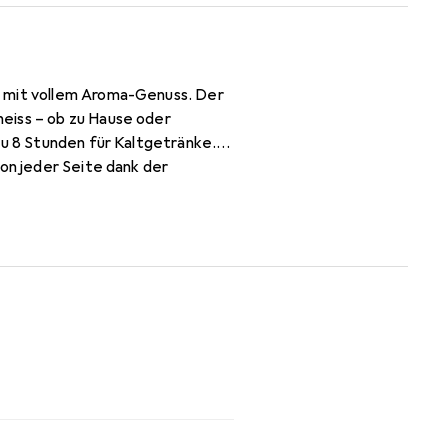
g mit vollem Aroma-Genuss. Der
eiss – ob zu Hause oder
zu 8 Stunden für Kaltgetränke.
von jeder Seite dank der
pülmaschinenfest, rutschfester