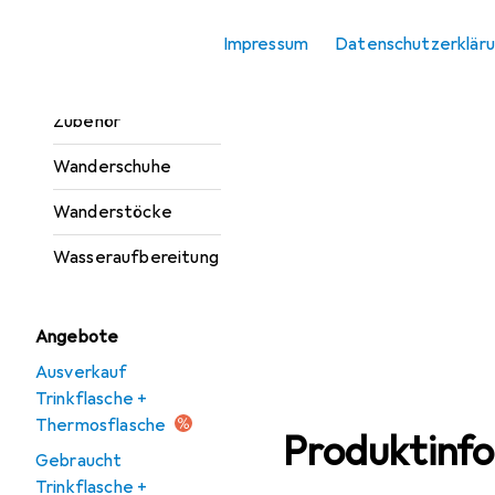
Trinkflasche +
Impressum
Datenschutzerklär
Thermosflasche
Trinkflasche
Zubehör
Wanderschuhe
Wanderstöcke
Wasseraufbereitung
Angebote
Ausverkauf
Trinkflasche +
Thermosflasche
Produktinf
Gebraucht
Trinkflasche +