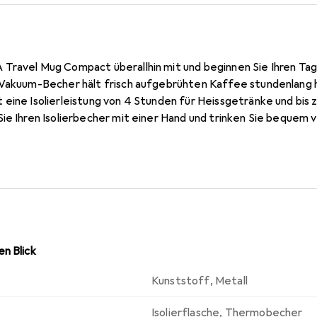
Travel Mug Compact überallhin mit und beginnen Sie Ihren Ta
 Vakuum-Becher hält frisch aufgebrühten Kaffee stundenlang h
eine Isolierleistung von 4 Stunden für Heissgetränke und bis 
ie Ihren Isolierbecher mit einer Hand und trinken Sie bequem 
m-Trinköffnung. Praktische Merkmale runden das Ganze ab: s
Kapazität und verbesserte Ergonomie für einen festen Griff.
n Blick
Kunststoff
,
Metall
Isolierflasche
,
Thermobecher