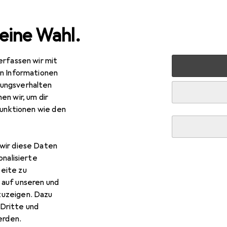
eine Wahl.
erfassen wir mit
rt
Outdoor
Wandern
Trinkflasche + Thermosflasche
en Informationen
ungsverhalten
en wir, um dir
funktionen wie den
wir diese Daten
onalisierte
eite zu
 auf unseren und
zuzeigen. Dazu
Dritte und
rden.