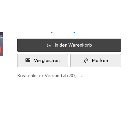
Mo, 10.8. geliefert
Nur 3 Stück an Lager
Lieferort angeben für genaue Lieferzeit
In den Warenkorb
Vergleichen
Merken
i
Kostenloser Versand ab 30,–