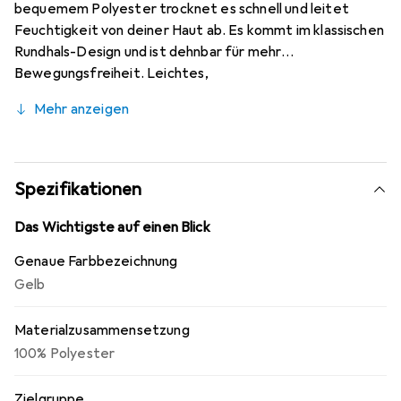
bequemem Polyester trocknet es schnell und leitet
Feuchtigkeit von deiner Haut ab. Es kommt im klassischen
Rundhals-Design und ist dehnbar für mehr
Bewegungsfreiheit. Leichtes,
feuchtigkeitsregulierendes Material. Dehnbar für mehr
Mehr anzeigen
Bewegungsfreiheit. Sportlicher Rundhalsausschnitt.
Klassisches Design.
Spezifikationen
Das Wichtigste auf einen Blick
Genaue Farbbezeichnung
Gelb
Materialzusammensetzung
100% Polyester
Zielgruppe