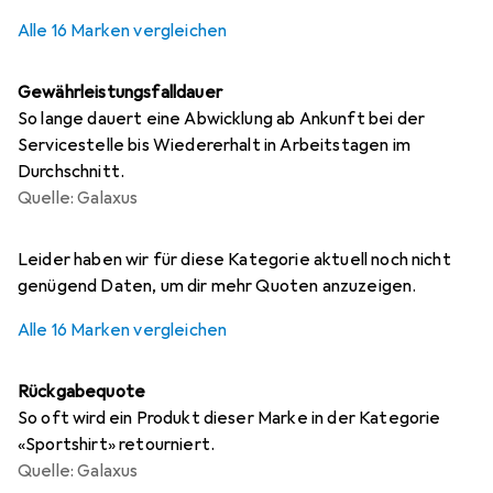
Alle 16 Marken vergleichen
Gewährleistungsfalldauer
So lange dauert eine Abwicklung ab Ankunft bei der
Servicestelle bis Wiedererhalt in Arbeitstagen im
Durchschnitt.
Quelle: Galaxus
i
i
i
i
i
Ungenügende Daten
Ungenügende Daten
Ungenügende Daten
Ungenügende Daten
Ungenügende Daten
Leider haben wir für diese Kategorie aktuell noch nicht
genügend Daten, um dir mehr Quoten anzuzeigen.
Alle 16 Marken vergleichen
Rückgabequote
So oft wird ein Produkt dieser Marke in der Kategorie
«Sportshirt» retourniert.
Quelle: Galaxus