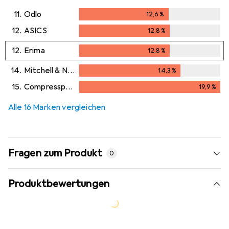
11.
Odlo
12,6
%
12,6
%
12.
ASICS
12,8
%
12,8
%
12.
Erima
12,8
%
12,8
%
14.
Mitchell & Ness
14,3
%
14,3
%
15.
Compressport
19,9
%
19,9
%
Alle 16 Marken vergleichen
Fragen zum Produkt
0
Produktbewertungen