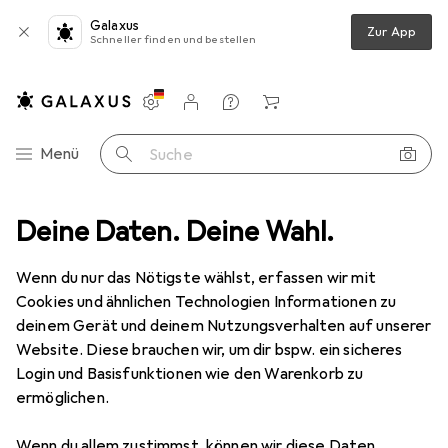
Galaxus
Zur App
Schneller finden und bestellen
Einstellungen
Kundenkonto
Vergleichslisten
Merklisten
Warenkorb
Navigation nach Kategorien
Menü
Suche
doorbekleidung
Deine Daten. Deine Wahl.
Sportshirt
Erima Funktions Teamsport T-Shirt
Wenn du nur das Nötigste wählst, erfassen wir mit
Cookies und ähnlichen Technologien Informationen zu
9 Bilder
deinem Gerät und deinem Nutzungsverhalten auf unserer
Website. Diese brauchen wir, um dir bspw. ein sicheres
EUR
25,94
Login und Basisfunktionen wie den Warenkorb zu
Erima
Funktions Teamsport T-Shirt
ermöglichen.
M
Wenn du allem zustimmst, können wir diese Daten