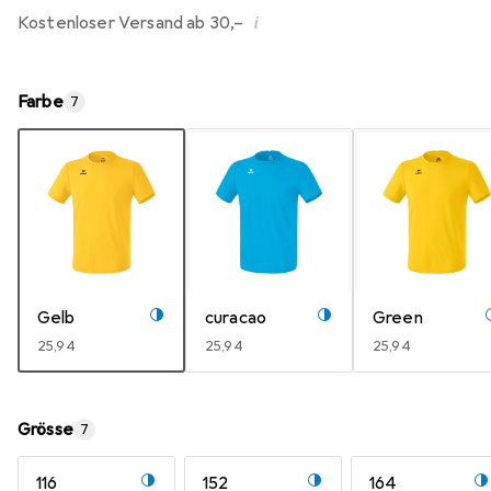
i
Kostenloser Versand ab 30,–
Farbe
7
Gelb
curacao
Green
EUR
25,94
EUR
25,94
EUR
25,94
Grösse
7
116
152
164