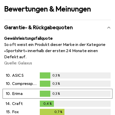
Bewertungen & Meinungen
Garantie- & Rückgabequoten
Gewährleistungsfallquote
So oft weist ein Produkt dieser Marke in der Kategorie
«Sportshirt» innerhalb der ersten 24 Monate einen
Defekt auf.
Quelle: Galaxus
10.
ASICS
0,3
%
0,3
%
10.
Compressport
0,3
%
0,3
%
10.
Erima
0,3
%
0,3
%
14.
Craft
0,4
%
0,4
%
15.
Fox
0,7
%
0,7
%