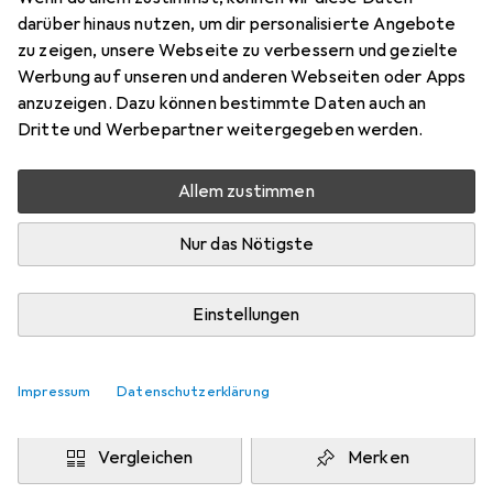
Preis in EUR inkl. MwSt.
darüber hinaus nutzen, um dir personalisierte Angebote
zu zeigen, unsere Webseite zu verbessern und gezielte
Marke
Bewertungen
Werbung auf unseren und anderen Webseiten oder Apps
Mehr von Erima
anzuzeigen. Dazu können bestimmte Daten auch an
Dritte und Werbepartner weitergegeben werden.
Zwischen Do, 20.8. und Mo, 24.8. geliefert
Allem zustimmen
Benachrichtigen, wenn schneller verfügbar
Nur das Nötigste
Lieferort angeben für genaue Lieferzeit
i
Angebot von
Einstellungen
Shopping Factory
FR
Impressum
Datenschutzerklärung
In den Warenkorb
Vergleichen
Merken