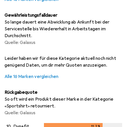
Gewährleistungsfalldauer
So lange dauert eine Abwicklung ab Ankunft bei der
Servicestelle bis Wiedererhalt in Arbeitstagen im
Durchschnitt.
Quelle: Galaxus
i
i
i
i
i
Ungenügende Daten
Ungenügende Daten
Ungenügende Daten
Ungenügende Daten
Ungenügende Daten
Leider haben wir für diese Kategorie aktuell noch nicht
genügend Daten, um dir mehr Quoten anzuzeigen.
Alle 16 Marken vergleichen
Rückgabequote
So oft wird ein Produkt dieser Marke in der Kategorie
«Sportshirt» retourniert.
Quelle: Galaxus
10.
Dynafit
11,2
%
11,2
%