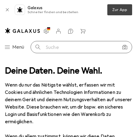
Galaxus
Zur App
Schneller finden und bestellen
Einstellungen
Kundenkonto
Vergleichslisten
Merklisten
Warenkorb
Navigation nach Kategorien
Menü
Suche
tdoor
Deine Daten. Deine Wahl.
Outdoorbekleidung
Sportshirt
Erima Promo T-Shirt
Wenn du nur das Nötigste wählst, erfassen wir mit
Cookies und ähnlichen Technologien Informationen zu
3 Bilder
deinem Gerät und deinem Nutzungsverhalten auf unserer
Website. Diese brauchen wir, um dir bspw. ein sicheres
EUR
20,45
Login und Basisfunktionen wie den Warenkorb zu
Erima
Promo T-Shirt
ermöglichen.
164
Wenn du allem zustimmst, können wir diese Daten