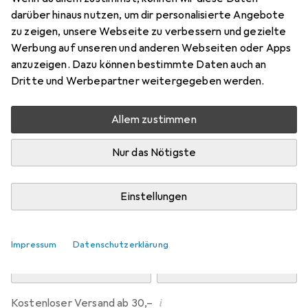
Preis in EUR inkl. MwSt.
darüber hinaus nutzen, um dir personalisierte Angebote
zu zeigen, unsere Webseite zu verbessern und gezielte
Marke
Bewertungen
Werbung auf unseren und anderen Webseiten oder Apps
Mehr von Erima
4
anzuzeigen. Dazu können bestimmte Daten auch an
Dritte und Werbepartner weitergegeben werden.
Zwischen Mi, 12.8. und Fr, 14.8. geliefert
Allem zustimmen
Mehr als 10 Stück an Lager beim Drittanbieter
Lieferort angeben für genaue Lieferzeit
Nur das Nötigste
i
Angebot von
StockNet Connect
FR
Einstellungen
In den Warenkorb
Impressum
Datenschutzerklärung
Vergleichen
Merken
i
Kostenloser Versand ab 30,–