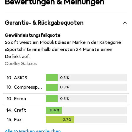
Bewertungen & Meinungen
Garantie- & Rückgabequoten
Gewährleistungsfallquote
So oft weist ein Produkt dieser Marke in der Kategorie
«Sportshirt» innerhalb der ersten 24 Monate einen
Defekt auf.
Quelle: Galaxus
10.
ASICS
0,3
%
0,3
%
10.
Compressport
0,3
%
0,3
%
10.
Erima
0,3
%
0,3
%
14.
Craft
0,4
%
0,4
%
15.
Fox
0,7
%
0,7
%
Alle 16 Marken vergleichen