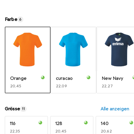
Farbe
6
Orange
curacao
New Navy
EUR
20,45
EUR
22,09
EUR
22,27
Grösse
Alle anzeigen
11
116
128
140
EUR
22,35
EUR
20,45
EUR
20,62