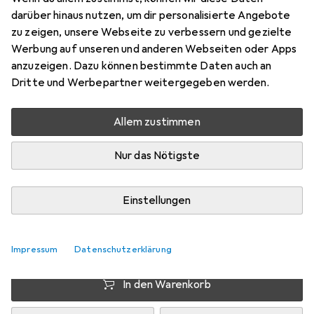
Preis in EUR inkl. MwSt.
darüber hinaus nutzen, um dir personalisierte Angebote
zu zeigen, unsere Webseite zu verbessern und gezielte
EUR
2,78
sparen
Werbung auf unseren und anderen Webseiten oder Apps
Angebot für
EUR
83,67
anzuzeigen. Dazu können bestimmte Daten auch an
Dritte und Werbepartner weitergegeben werden.
Marke
Bewertungen
Mehr von Erima
1
Allem zustimmen
Nur das Nötigste
Zwischen Do, 13.8. und Mo, 17.8. geliefert
Mehr als 10 Stück an Lager beim Drittanbieter
Einstellungen
Lieferort angeben für genaue Lieferzeit
i
Angebot von
StockNet Connect
FR
Impressum
Datenschutzerklärung
In den Warenkorb