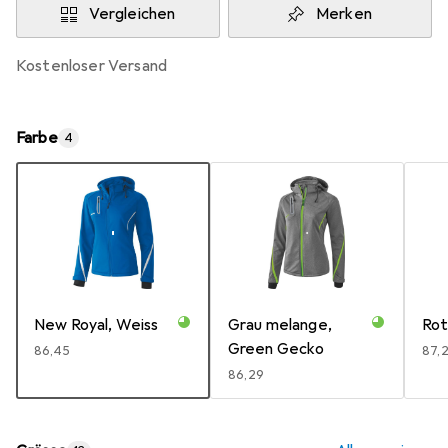
Vergleichen
Merken
kostenloser Versand
Farbe
4
New Royal, Weiss
Grau melange,
Rot
Green Gecko
EUR
86,45
EUR
87,
EUR
86,29