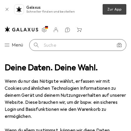
Galaxus
Zur App
Schneller finden und bestellen
Einstellungen
Kundenkonto
Vergleichslisten
Merklisten
Warenkorb
Navigation nach Kategorien
Menü
Suche
doorbekleidung
Deine Daten. Deine Wahl.
Outdoorjacken
Erima Softshelljacke Function
Wenn du nur das Nötigste wählst, erfassen wir mit
Cookies und ähnlichen Technologien Informationen zu
10 Bilder
deinem Gerät und deinem Nutzungsverhalten auf unserer
Website. Diese brauchen wir, um dir bspw. ein sicheres
EUR
86,45
Login und Basisfunktionen wie den Warenkorb zu
Erima
Softshelljacke Function
ermöglichen.
38
Wenn du allem zustimmst, können wir diese Daten