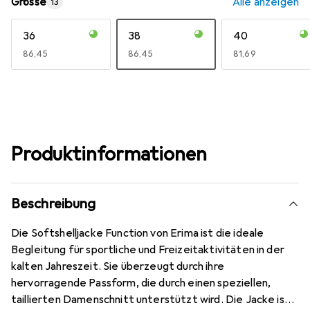
Grösse
Alle anzeigen
13
36
38
40
EUR
86,45
EUR
86,45
EUR
81,69
Produktinformationen
Beschreibung
Die Softshelljacke Function von Erima ist die ideale
Begleitung für sportliche und Freizeitaktivitäten in der
kalten Jahreszeit. Sie überzeugt durch ihre
hervorragende Passform, die durch einen speziellen,
taillierten Damenschnitt unterstützt wird. Die Jacke ist