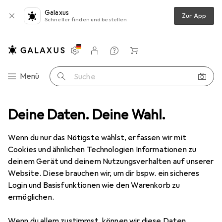
Galaxus
Zur App
Schneller finden und bestellen
Einstellungen
Kundenkonto
Vergleichslisten
Merklisten
Warenkorb
Navigation nach Kategorien
Menü
Suche
Fitnessbekleidung
Deine Daten. Deine Wahl.
Sportsocken
Erima Tanaro Stutzenstrumpf
Wenn du nur das Nötigste wählst, erfassen wir mit
Cookies und ähnlichen Technologien Informationen zu
9 Bilder
deinem Gerät und deinem Nutzungsverhalten auf unserer
Website. Diese brauchen wir, um dir bspw. ein sicheres
EUR
20,17
Login und Basisfunktionen wie den Warenkorb zu
Erima
Tanaro Stutzenstrumpf
ermöglichen.
41 - 43
Wenn du allem zustimmst, können wir diese Daten