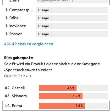
i
Erima
Ungenügende Daten
1.
Compressport
i
0
Tage
1.
Falke
i
0
Tage
1.
Incylence
i
0
Tage
1.
Rohner
i
0
Tage
Alle 49 Marken vergleichen
Rückgabequote
So oft wird ein Produkt dieser Marke in der Kategorie
«Sportsocken» retourniert.
Quelle: Galaxus
42.
Castelli
4,5
%
4,5
%
43.
Skinners
5,2
%
5,2
%
44.
Erima
5,5
%
5,5
%