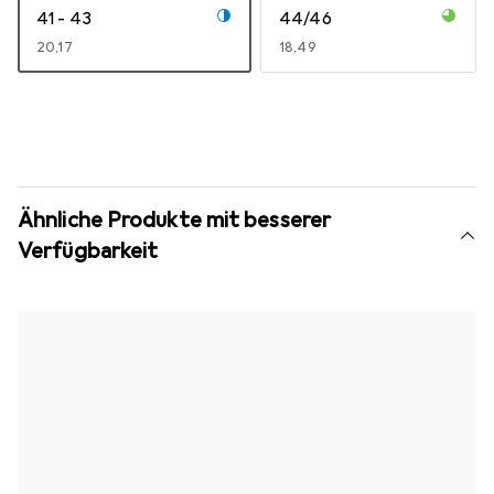
41 - 43
44/46
EUR
20,17
EUR
18,49
Ähnliche Produkte mit besserer
Verfügbarkeit