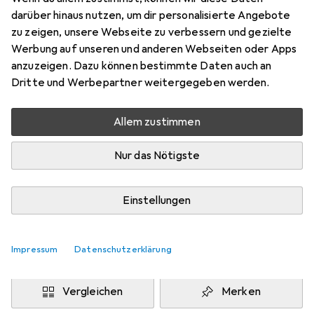
Preis in EUR inkl. MwSt.
darüber hinaus nutzen, um dir personalisierte Angebote
zu zeigen, unsere Webseite zu verbessern und gezielte
Marke
Bewertungen
Werbung auf unseren und anderen Webseiten oder Apps
Mehr von Erima
anzuzeigen. Dazu können bestimmte Daten auch an
Dritte und Werbepartner weitergegeben werden.
Zwischen Mo, 24.8. und Mi, 26.8. geliefert
Allem zustimmen
Benachrichtigen, wenn schneller verfügbar
Nur das Nötigste
Lieferort angeben für genaue Lieferzeit
i
Angebot von
Einstellungen
Shopping Factory
FR
Impressum
Datenschutzerklärung
In den Warenkorb
Vergleichen
Merken