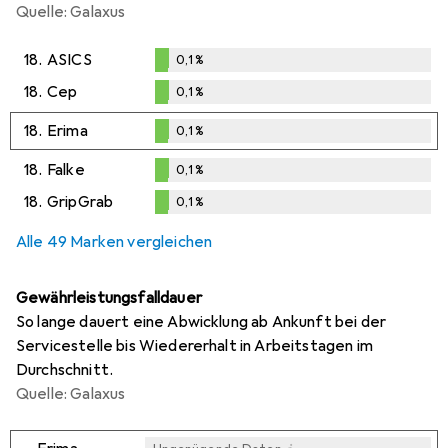
Quelle: Galaxus
18.
ASICS
0,1
%
0,1
%
18.
Cep
0,1
%
0,1
%
18.
Erima
0,1
%
0,1
%
18.
Falke
0,1
%
0,1
%
18.
GripGrab
0,1
%
0,1
%
Alle 49 Marken vergleichen
Gewährleistungsfalldauer
So lange dauert eine Abwicklung ab Ankunft bei der
Servicestelle bis Wiedererhalt in Arbeitstagen im
Durchschnitt.
Quelle: Galaxus