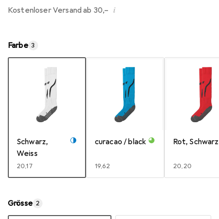
i
Kostenloser Versand ab 30,–
Farbe
3
Schwarz,
curacao / black
Rot, Schwarz
Weiss
EUR
20,17
EUR
19,62
EUR
20,20
Grösse
2