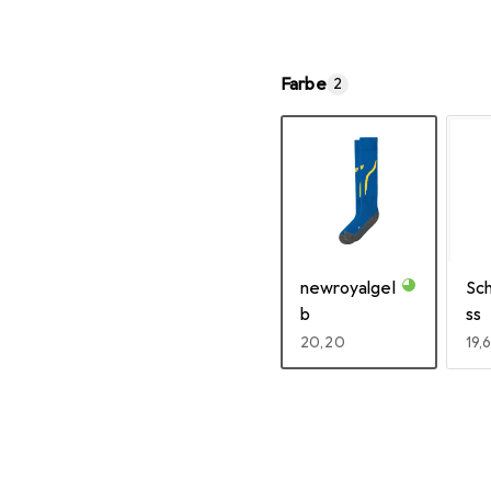
Farbe
2
newroyalgel
Sc
b
ss
EUR
20,20
EU
19,
Mehr anzeigen