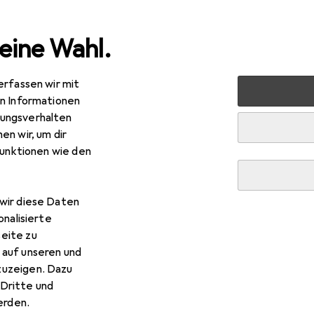
eine Wahl.
erfassen wir mit
rt
Fitness
Fitnessbekleidung
Sportsocken
Erima 
en Informationen
ungsverhalten
en wir, um dir
funktionen wie den
wir diese Daten
onalisierte
eite zu
 auf unseren und
zuzeigen. Dazu
Dritte und
rden.