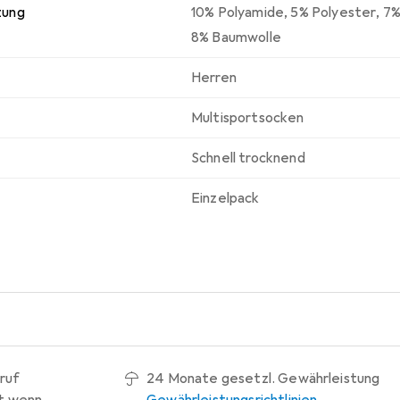
zung
10% Polyamide
,
5% Polyester
,
7%
8% Baumwolle
Herren
Multisportsocken
Schnell trocknend
Einzelpack
ruf
24 Monate gesetzl. Gewährleistung