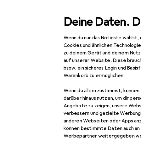
Suche
Deine Daten. D
Wenn du nur das Nötigste wählst, 
Navigation nach Kategorien
Gesamtsortiment
Spo
Gesamtsortiment
Cookies und ähnlichen Technologi
zu deinem Gerät und deinem Nutz
Sport
auf unserer Website. Diese brauch
bspw. ein sicheres Login und Basis
Fitness
Warenkorb zu ermöglichen.
Fitnessbekleidung
Wenn du allem zustimmst, können 
Fitnesshandschuhe
darüber hinaus nutzen, um dir pers
Angebote zu zeigen, unsere Webs
Schweissband
verbessern und gezielte Werbung
anderen Webseiten oder Apps an
Sport-BH
können bestimmte Daten auch an 
Sporthose
Werbepartner weitergegeben we