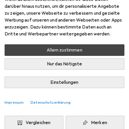
darüber hinaus nutzen, um dir personalisierte Angebote
Schneller lieferbar
zu zeigen, unsere Webseite zu verbessern und gezielte
Angebot für
EUR
124,09
Werbung auf unseren und anderen Webseiten oder Apps
anzuzeigen. Dazu können bestimmte Daten auch an
Bewertungen
Dritte und Werbepartner weitergegeben werden.
77
Allem zustimmen
Zwischen Mi, 2.9. und Mi, 9.9. geliefert
Nur das Nötigste
1 Stück bestellt
Benachrichtigen, wenn schneller verfügbar
Einstellungen
Lieferort angeben für genaue Lieferzeit
Impressum
Datenschutzerklärung
In den Warenkorb
Vergleichen
Merken