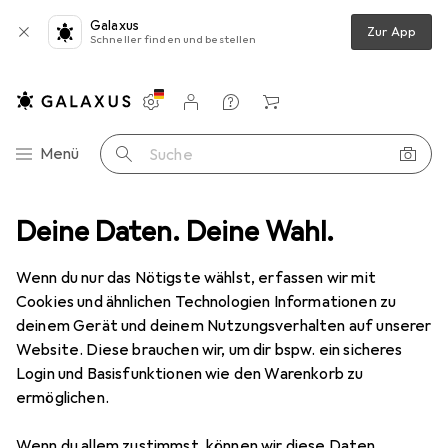
Galaxus
Zur App
Schneller finden und bestellen
Einstellungen
Kundenkonto
Vergleichslisten
Merklisten
Warenkorb
Navigation nach Kategorien
Menü
Suche
Sport
Deine Daten. Deine Wahl.
Ballsport
Zubehör Ballsport
Exit Tempo Rebounder
Wenn du nur das Nötigste wählst, erfassen wir mit
Cookies und ähnlichen Technologien Informationen zu
9 Bilder
deinem Gerät und deinem Nutzungsverhalten auf unserer
Website. Diese brauchen wir, um dir bspw. ein sicheres
EUR
70,83
Login und Basisfunktionen wie den Warenkorb zu
Exit
Tempo Rebounder
ermöglichen.
Preis in EUR inkl. MwSt.
Wenn du allem zustimmst, können wir diese Daten