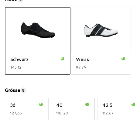
Schwarz
Weiss
EUR
145,12
EUR
97,79
Grösse
8
36
40
42.5
EUR
127,65
EUR
118,20
EUR
112,67