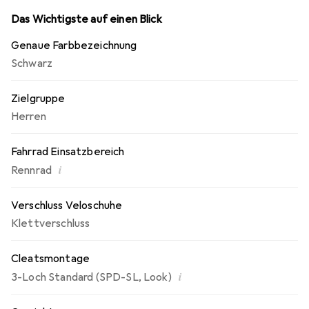
und Kompression sorgen. Die R5-Nylon-
Verbundaussensohle ist auch auf lange Sicht geschmeidig
Das Wichtigste auf einen Blick
und komfortabel, ohne jedoch die Effizienz beim Treten
Genaue Farbbezeichnung
zu beeinträchtigen.
Schwarz
Zielgruppe
Herren
Fahrrad Einsatzbereich
i
Rennrad
Verschluss Veloschuhe
Klettverschluss
Cleatsmontage
i
3-Loch Standard (SPD-SL, Look)