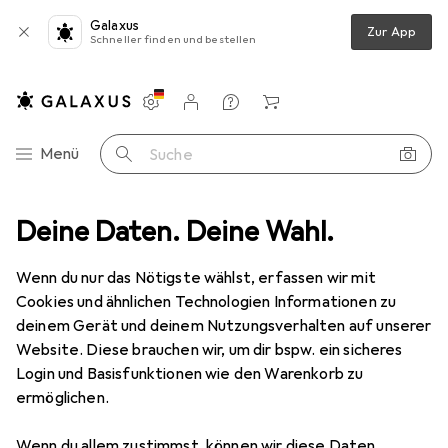
Galaxus
Zur App
Schneller finden und bestellen
Einstellungen
Kundenkonto
Vergleichslisten
Merklisten
Warenkorb
Navigation nach Kategorien
Menü
Suche
Veloschuhe + Zubehör
Deine Daten. Deine Wahl.
Veloschuhe
Fizik Tempo R5 Powerstrap
Wenn du nur das Nötigste wählst, erfassen wir mit
Cookies und ähnlichen Technologien Informationen zu
7 Bilder
deinem Gerät und deinem Nutzungsverhalten auf unserer
Website. Diese brauchen wir, um dir bspw. ein sicheres
EUR
145,12
Login und Basisfunktionen wie den Warenkorb zu
Fizik
Tempo R5 Powerstrap
ermöglichen.
43.5
Wenn du allem zustimmst, können wir diese Daten