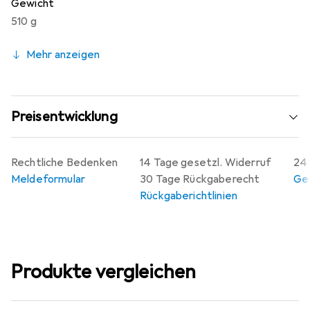
Gewicht
510 g
Mehr anzeigen
Preisentwicklung
Rechtliche Bedenken
14 Tage gesetzl. Widerruf
24 
Meldeformular
30 Tage Rückgaberecht
Gew
Rückgaberichtlinien
Produkte vergleichen