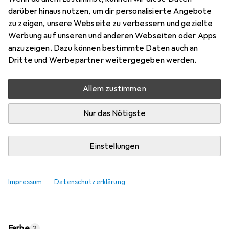
Preis in EUR inkl. MwSt.
darüber hinaus nutzen, um dir personalisierte Angebote
zu zeigen, unsere Webseite zu verbessern und gezielte
Marke
Bewertungen
Werbung auf unseren und anderen Webseiten oder Apps
Mehr von Fizik
6
anzuzeigen. Dazu können bestimmte Daten auch an
Dritte und Werbepartner weitergegeben werden.
Zwischen Do, 13.8. und Mi, 19.8. geliefert
Allem zustimmen
Mehr als 10 Stück an Lager beim Lieferanten
Lieferort angeben für genaue Lieferzeit
Nur das Nötigste
In den Warenkorb
Einstellungen
Vergleichen
Merken
Impressum
Datenschutzerklärung
kostenloser Versand
Farbe
2