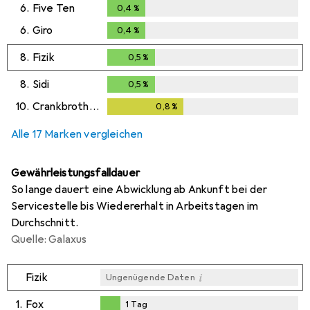
6.
Five Ten
0,4
%
0,4
%
6.
Giro
0,4
%
0,4
%
8.
Fizik
0,5
%
0,5
%
8.
Sidi
0,5
%
0,5
%
10.
Crankbrothers
0,8
%
0,8
%
Alle 17 Marken vergleichen
Gewährleistungsfalldauer
So lange dauert eine Abwicklung ab Ankunft bei der
Servicestelle bis Wiedererhalt in Arbeitstagen im
Durchschnitt.
Quelle: Galaxus
i
Fizik
Ungenügende Daten
1.
Fox
1
Tag