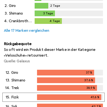
1
Tag
2.
Giro
2
Tage
2
Tage
3.
Shimano
3
Tage
3
Tage
4.
Crankbrothers
4
Tage
4
Tage
Alle 17 Marken vergleichen
Rückgabequote
So oft wird ein Produkt dieser Marke in der Kategorie
«Veloschuhe» retourniert.
Quelle: Galaxus
12.
Giro
37
%
37
%
13.
Shimano
37,6
%
37,6
%
14.
Trek
38,9
%
38,9
%
15.
Fizik
41,6
%
41,6
%
16.
Sidi
42,7
%