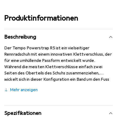
Produktinformationen
Beschreibung
Der Tempo Powerstrap R5 ist ein vielseitiger
Rennradschuh mit einem innovativen Klettverschluss, der
für eine umhüllende Passform entwickelt wurde.
Während die meisten Klettverschlüsse einfach zwei
Seiten des Oberteils des Schuhs zusammenziehen,
wickelt sich in dieser Konfiguration ein Band um den Fuss
und ermöglicht so ultimativen Komfort und Halt mit nur
Mehr anzeigen
zwei Riemen. Auf diese Weise bildet das System das
Prinzip der Fizik-Volumenkontrolle nach: Der Einstieg und
der Mittelfuss sind getrennt voneinander verstellbare
Bereiche, die für eine vollständig angepasste Passform
Spezifikationen