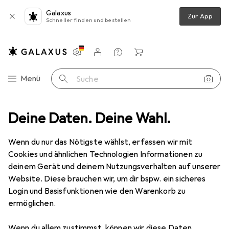
Galaxus
Zur App
Schneller finden und bestellen
Einstellungen
Kundenkonto
Vergleichslisten
Merklisten
Warenkorb
Navigation nach Kategorien
Menü
Suche
Bike
Deine Daten. Deine Wahl.
Velobekleidung
Velojacke
Giro W Stow H2O Jacket
Wenn du nur das Nötigste wählst, erfassen wir mit
Cookies und ähnlichen Technologien Informationen zu
4 Bilder
deinem Gerät und deinem Nutzungsverhalten auf unserer
Website. Diese brauchen wir, um dir bspw. ein sicheres
−7%
Login und Basisfunktionen wie den Warenkorb zu
ermöglichen.
EUR
59,72
statt
EUR
64,30
Giro
W Stow H2O Jacket
Wenn du allem zustimmst, können wir diese Daten