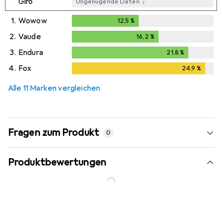
i
Giro
Ungenügende Daten
1.
Wowow
12,5
%
12,5
%
2.
Vaude
16,2
%
16,2
%
3.
Endura
21,8
%
21,8
%
4.
Fox
24,9
%
24,9
%
Alle 11 Marken vergleichen
Fragen zum Produkt
0
Produktbewertungen