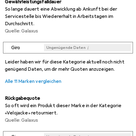
Gewährleistungsfalldauer
So lange dauert eine Abwicklung ab Ankunft bei der
Servicestelle bis Wiedererhalt in Arbeitstagen im
Durchschnitt.
Quelle: Galaxus
i
Giro
Ungenügende Daten
i
i
i
i
Ungenügende Daten
Ungenügende Daten
Ungenügende Daten
Ungenügende Daten
Leider haben wir für diese Kategorie aktuell noch nicht
genügend Daten, um dir mehr Quoten anzuzeigen.
Alle 11 Marken vergleichen
Rückgabequote
So oft wird ein Produkt dieser Marke in der Kategorie
«Velojacke» retourniert.
Quelle: Galaxus