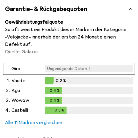
Garantie- & Rückgabequoten
Gewährleistungsfallquote
So oft weist ein Produkt dieser Marke in der Kategorie
«Velojacke» innerhalb der ersten 24 Monate einen
Defekt auf.
Quelle: Galaxus
i
Giro
Ungenügende Daten
1.
Vaude
0,2
%
0,2
%
2.
Agu
0,4
%
0,4
%
2.
Wowow
0,4
%
0,4
%
4.
Castelli
0,5
%
0,5
%
Alle 11 Marken vergleichen