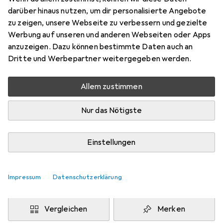
darüber hinaus nutzen, um dir personalisierte Angebote
XS
zu zeigen, unsere Webseite zu verbessern und gezielte
Preis in EUR inkl. MwSt.
Werbung auf unseren und anderen Webseiten oder Apps
anzuzeigen. Dazu können bestimmte Daten auch an
Bewertungen
Dritte und Werbepartner weitergegeben werden.
Allem zustimmen
Zwischen Mi, 19.8. und Mi, 26.8. geliefert
Nur das Nötigste
Nur 2 Stück an Lager beim Lieferanten
Benachrichtigen, wenn schneller verfügbar
Einstellungen
Lieferort angeben für genaue Lieferzeit
Impressum
Datenschutzerklärung
In den Warenkorb
Vergleichen
Merken