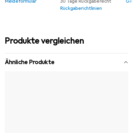
Meldeformular
30 Tage Rückgaberecht
Gew
Rückgaberichtlinien
Produkte vergleichen
Ähnliche Produkte