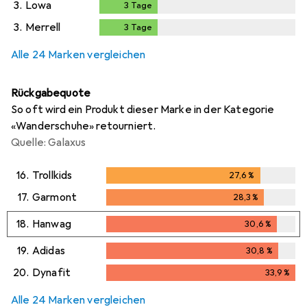
3.
Lowa
3
Tage
3
Tage
3.
Merrell
3
Tage
3
Tage
Alle 24 Marken vergleichen
Rückgabequote
So oft wird ein Produkt dieser Marke in der Kategorie
«Wanderschuhe» retourniert.
Quelle: Galaxus
16.
Trollkids
27,6
%
27,6
%
17.
Garmont
28,3
%
28,3
%
18.
Hanwag
30,6
%
30,6
%
19.
Adidas
30,8
%
30,8
%
20.
Dynafit
33,9
%
33,9
%
Alle 24 Marken vergleichen