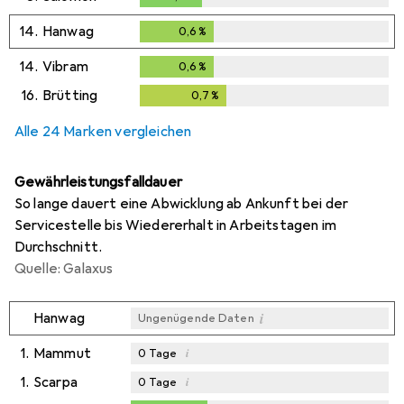
14.
Hanwag
0,6
%
0,6
%
14.
Vibram
0,6
%
0,6
%
16.
Brütting
0,7
%
0,7
%
Alle 24 Marken vergleichen
Gewährleistungsfalldauer
So lange dauert eine Abwicklung ab Ankunft bei der
Servicestelle bis Wiedererhalt in Arbeitstagen im
Durchschnitt.
Quelle: Galaxus
i
Hanwag
Ungenügende Daten
1.
Mammut
i
0
Tage
1.
Scarpa
i
0
Tage