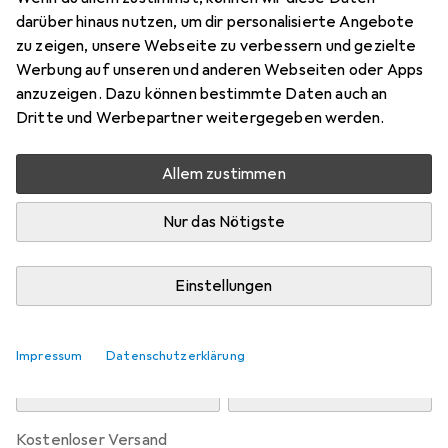
Preis in EUR inkl. MwSt.
darüber hinaus nutzen, um dir personalisierte Angebote
zu zeigen, unsere Webseite zu verbessern und gezielte
Marke
Bewertungen
Werbung auf unseren und anderen Webseiten oder Apps
Mehr von Hanwag
2
anzuzeigen. Dazu können bestimmte Daten auch an
Dritte und Werbepartner weitergegeben werden.
Zwischen Di, 11.8. und Mi, 12.8. geliefert
Allem zustimmen
Nur 3 Stück an Lager beim Drittanbieter
Lieferort angeben für genaue Lieferzeit
Nur das Nötigste
i
Angebot von
Bergzeit
DE
Einstellungen
In den Warenkorb
Impressum
Datenschutzerklärung
Vergleichen
Merken
kostenloser Versand