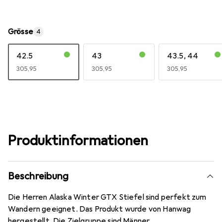
Grösse
4
42.5
43
43.5, 44
EUR
305,95
EUR
305,95
EUR
305,95
Produktinformationen
Beschreibung
Die Herren Alaska Winter GTX Stiefel sind perfekt zum
Wandern geeignet. Das Produkt wurde von Hanwag
hergestellt. Die Zielgruppe sind Männer.