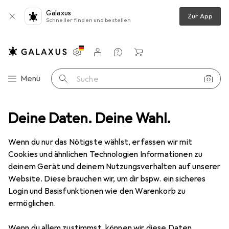
Galaxus
Zur App
Schneller finden und bestellen
Einstellungen
Kundenkonto
Vergleichslisten
Merklisten
Warenkorb
Navigation nach Kategorien
Menü
Suche
Wandern
Deine Daten. Deine Wahl.
Wanderschuhe
Hanwag Alaska Winter GTX Stiefel
Wenn du nur das Nötigste wählst, erfassen wir mit
Cookies und ähnlichen Technologien Informationen zu
11 Bilder
deinem Gerät und deinem Nutzungsverhalten auf unserer
Website. Diese brauchen wir, um dir bspw. ein sicheres
EUR
305,95
Login und Basisfunktionen wie den Warenkorb zu
Hanwag
Alaska Winter GTX Stiefel
ermöglichen.
42.5
Wenn du allem zustimmst, können wir diese Daten