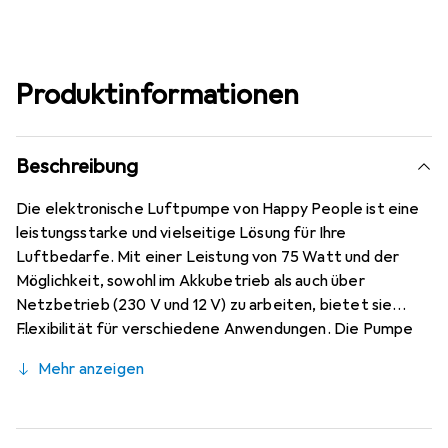
Produktinformationen
Beschreibung
Die elektronische Luftpumpe von Happy People ist eine
leistungsstarke und vielseitige Lösung für Ihre
Luftbedarfe. Mit einer Leistung von 75 Watt und der
Möglichkeit, sowohl im Akkubetrieb als auch über
Netzbetrieb (230 V und 12 V) zu arbeiten, bietet sie
Flexibilität für verschiedene Anwendungen. Die Pumpe
wird mit verschiedenen Adaptern geliefert, die eine
Mehr anzeigen
einfache Nutzung mit unterschiedlichen Aufblasobjekten
ermöglichen. Mit kompakten Abmessungen von 10 cm in
der Breite, 11 cm in der Höhe und 13 cm in der Länge ist sie