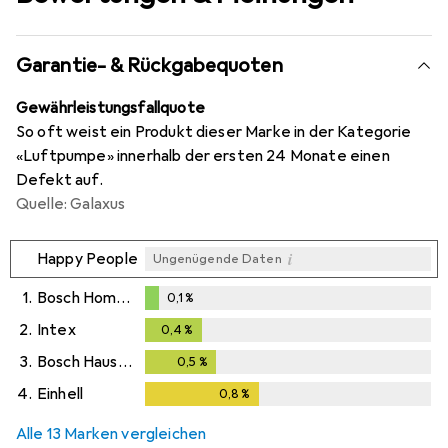
Garantie- & Rückgabequoten
Gewährleistungsfallquote
So oft weist ein Produkt dieser Marke in der Kategorie
«Luftpumpe» innerhalb der ersten 24 Monate einen
Defekt auf.
Quelle: Galaxus
i
Happy People
Ungenügende Daten
1.
Bosch Home & Garden
0,1
%
0,1
%
2.
Intex
0,4
%
0,4
%
3.
Bosch Hausgeräte
0,5
%
0,5
%
4.
Einhell
0,8
%
0,8
%
Alle 13 Marken vergleichen