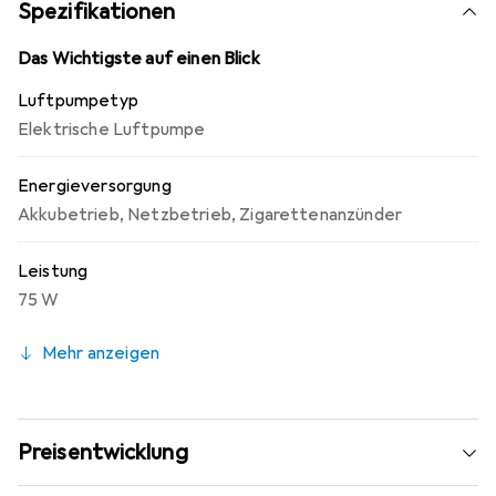
leicht zu transportieren und zu lagern. Diese elektrische
Spezifikationen
Luftpumpe ist ideal für den Einsatz beim Camping, am
Strand oder zu Hause und sorgt für schnelles und
Das Wichtigste auf einen Blick
müheloses Aufblasen von Luftmatratzen, Spielzeugen
Luftpumpetyp
und mehr.
Elektrische Luftpumpe
Energieversorgung
Akkubetrieb
,
Netzbetrieb
,
Zigarettenanzünder
Leistung
75 W
Mehr anzeigen
Preisentwicklung