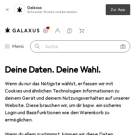
Galaxus
Zur App
Schneller finden und bestellen
Einstellungen
Kundenkonto
Vergleichslisten
Merklisten
Warenkorb
Navigation nach Kategorien
Menü
Suche
Deine Daten. Deine Wahl.
Boote
Luftpumpe
Happy People Elektronische Luftpumpe
Wenn du nur das Nötigste wählst, erfassen wir mit
Cookies und ähnlichen Technologien Informationen zu
1 Bild
deinem Gerät und deinem Nutzungsverhalten auf unserer
EUR
38,39
Website. Diese brauchen wir, um dir bspw. ein sicheres
Happy People
Elektronische
Login und Basisfunktionen wie den Warenkorb zu
ermöglichen.
Luftpumpe
Wenn du allem zustimmst, können wir diese Daten