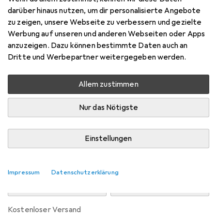
Preis in EUR inkl. MwSt.
darüber hinaus nutzen, um dir personalisierte Angebote
zu zeigen, unsere Webseite zu verbessern und gezielte
Marke
Bewertungen
Werbung auf unseren und anderen Webseiten oder Apps
Mehr von Happy People
anzuzeigen. Dazu können bestimmte Daten auch an
Dritte und Werbepartner weitergegeben werden.
Zwischen Mi, 12.8. und Do, 13.8. geliefert
Allem zustimmen
5 Stück an Lager beim Drittanbieter
Lieferort angeben für genaue Lieferzeit
Nur das Nötigste
i
Angebot von
Gigasport GmbH
AT
Einstellungen
In den Warenkorb
Impressum
Datenschutzerklärung
Vergleichen
Merken
kostenloser Versand