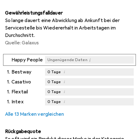
Gewährleistungsfalldauer
So lange dauert eine Abwicklung ab Ankunft bei der
Servicestelle bis Wiedererhalt in Arbeitstagen im
Durchschnitt.
Quelle: Galaxus
i
Happy People
Ungenügende Daten
1.
Bestway
i
0
Tage
1.
Casativo
i
0
Tage
1.
Flextail
i
0
Tage
1.
Intex
i
0
Tage
Alle 13 Marken vergleichen
Rückgabequote
So oft wird ein Produkt dieser Marke in der Kategorie