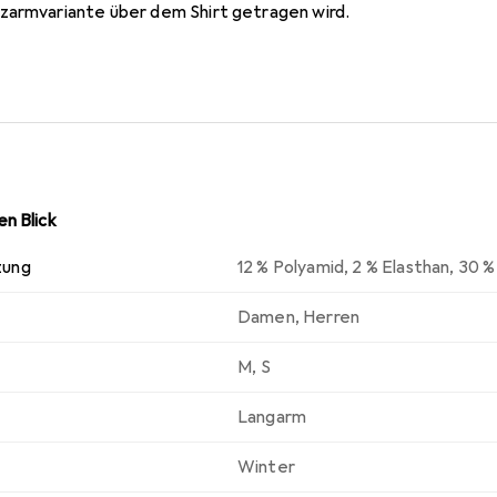
zarmvariante über dem Shirt getragen wird.
n Blick
zung
12 % Polyamid
,
2 % Elasthan
,
30 %
Damen
,
Herren
M
,
S
Langarm
Winter