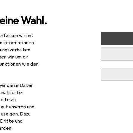
eine Wahl.
erfassen wir mit
rt
Outdoor
Outdoorbekleidung
Funktionsshirt
iX
en Informationen
ungsverhalten
en wir, um dir
funktionen wie den
wir diese Daten
onalisierte
eite zu
 auf unseren und
zuzeigen. Dazu
Dritte und
rden.