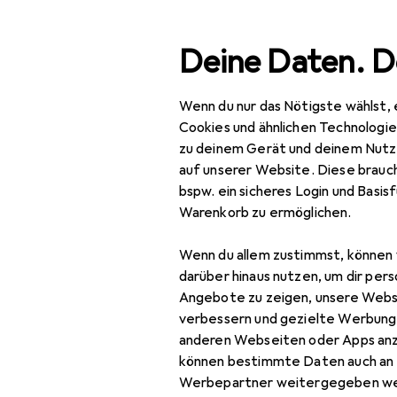
Suche
Deine Daten. D
Wenn du nur das Nötigste wählst, 
Navigation nach Kategorien
Gesamtsortiment
Spo
Gesamtsortiment
Cookies und ähnlichen Technologi
zu deinem Gerät und deinem Nutz
Sport
auf unserer Website. Diese brauch
bspw. ein sicheres Login und Basis
Outdoor
Warenkorb zu ermöglichen.
Outdoorbekleidung
Wenn du allem zustimmst, können 
Funktionsshirt
darüber hinaus nutzen, um dir pers
Angebote zu zeigen, unsere Webs
Funktionsunterhose
verbessern und gezielte Werbung
anderen Webseiten oder Apps an
Gamaschen
können bestimmte Daten auch an 
Outdoorhose
Werbepartner weitergegeben we