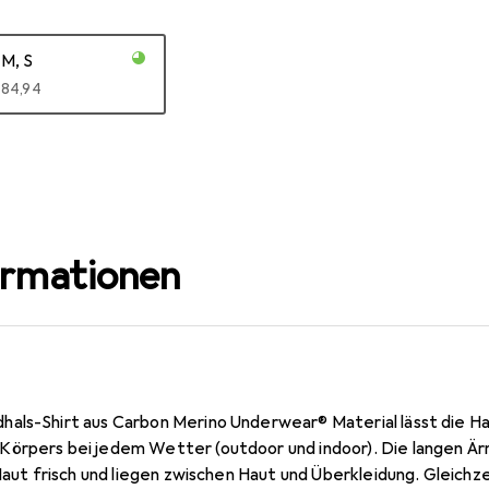
M, S
EUR
84,94
ormationen
als-Shirt aus Carbon Merino Underwear® Material lässt die Ha
örpers bei jedem Wetter (outdoor und indoor). Die langen Är
 Haut frisch und liegen zwischen Haut und Überkleidung. Gleichz