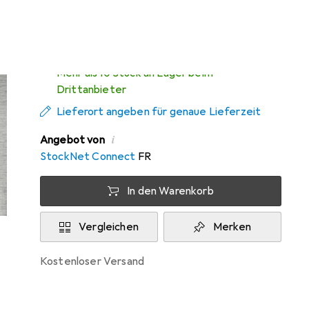
Zwischen Do, 13.8. und Mo, 17.8. geliefert
Mehr als 10 Stück an Lager beim
Drittanbieter
Lieferort angeben für genaue Lieferzeit
i
Angebot von
StockNet Connect
FR
In den Warenkorb
Vergleichen
Merken
kostenloser Versand