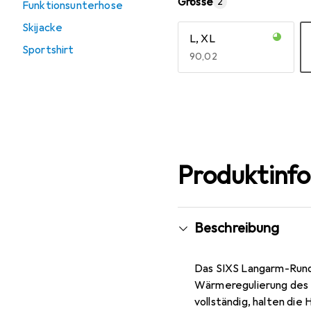
Grösse
2
Funktionsunterhose
Skijacke
L, XL
Sportshirt
EUR
90,02
Mehr anzeigen
Produktinf
Beschreibung
Das SIXS Langarm-Rundh
Wärmeregulierung des K
vollständig, halten die