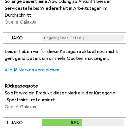
So lange dauert eine Abwicklung ab Ankunft bei der
Servicestelle bis Wiedererhalt in Arbeitstagen im
Durchschnitt.
Quelle: Galaxus
i
JAKO
Ungenügende Daten
i
i
i
i
Ungenügende Daten
Ungenügende Daten
Ungenügende Daten
Ungenügende Daten
Leider haben wir für diese Kategorie aktuell noch nicht
genügend Daten, um dir mehr Quoten anzuzeigen.
Alle 16 Marken vergleichen
Rückgabequote
So oft wird ein Produkt dieser Marke in der Kategorie
«Sportshirt» retourniert.
Quelle: Galaxus
1.
JAKO
5,9
%
5,9
%