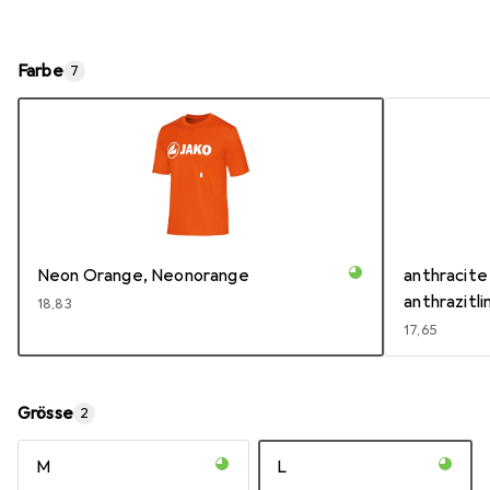
Farbe
7
Neon Orange, Neonorange
anthracite 
anthrazitl
EUR
18,83
Grau
EUR
17,65
Grösse
2
M
L