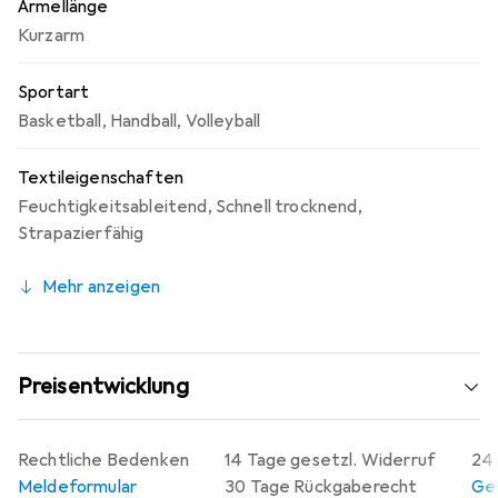
Ärmellänge
Kurzarm
Sportart
Basketball
,
Handball
,
Volleyball
Textileigenschaften
Feuchtigkeitsableitend
,
Schnell trocknend
,
Strapazierfähig
Mehr anzeigen
Preisentwicklung
Rechtliche Bedenken
14 Tage gesetzl. Widerruf
24 
Meldeformular
30 Tage Rückgaberecht
Gew