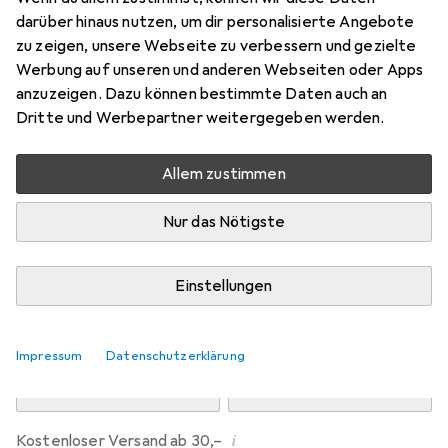
Preis in EUR inkl. MwSt.
darüber hinaus nutzen, um dir personalisierte Angebote
zu zeigen, unsere Webseite zu verbessern und gezielte
Marke
Bewertungen
Werbung auf unseren und anderen Webseiten oder Apps
Mehr von JAKO
1
anzuzeigen. Dazu können bestimmte Daten auch an
Dritte und Werbepartner weitergegeben werden.
Zwischen Do, 13.8. und Fr, 14.8. geliefert
Allem zustimmen
Nur 2 Stück an Lager beim Drittanbieter
Lieferort angeben für genaue Lieferzeit
Nur das Nötigste
i
Angebot von
StockNet Connect
FR
Einstellungen
In den Warenkorb
Impressum
Datenschutzerklärung
Vergleichen
Merken
i
Kostenloser Versand ab 30,–