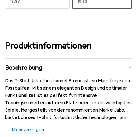
EUR
18,83
EUR
18,83
Produktinformationen
Beschreibung
Das T-Shirt Jako fonctionnel Promo ist ein Muss für jeden
Fussballfan. Mit seinem eleganten Design und optimaler
Funktionalität ist es perfekt für intensive
Trainingseinheiten auf dem Platz oder für die wichtigsten
Spiele. Hergestellt von der renommierten Marke Jako,
bietet dieses T-Shirt fortschrittliche Technologien, um
Ihnen optimalen Komfort während des Spiels zu bieten.
Mehr anzeigen
Der atmungsaktive Stoff leitet Feuchtigkeit ab, sodass