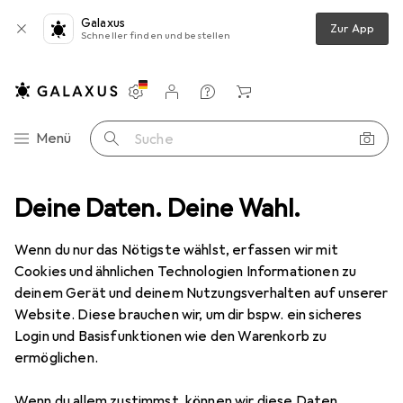
Galaxus
Zur App
Schneller finden und bestellen
Einstellungen
Kundenkonto
Vergleichslisten
Merklisten
Warenkorb
Navigation nach Kategorien
Menü
Suche
Deine Daten. Deine Wahl.
Outdoorbekleidung
Sportshirt
JAKO Funktionsshirt Promo
Wenn du nur das Nötigste wählst, erfassen wir mit
Cookies und ähnlichen Technologien Informationen zu
3 Bilder
deinem Gerät und deinem Nutzungsverhalten auf unserer
Website. Diese brauchen wir, um dir bspw. ein sicheres
EUR
18,83
Login und Basisfunktionen wie den Warenkorb zu
JAKO
Funktionsshirt Promo
ermöglichen.
L
Wenn du allem zustimmst, können wir diese Daten