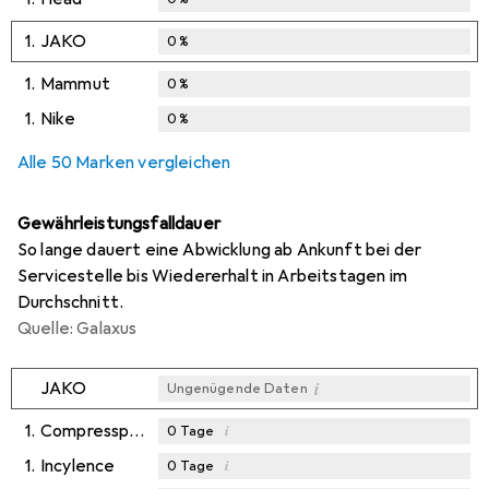
1.
JAKO
0
%
1.
Mammut
0
%
1.
Nike
0
%
Alle 50 Marken vergleichen
Gewährleistungsfalldauer
So lange dauert eine Abwicklung ab Ankunft bei der
Servicestelle bis Wiedererhalt in Arbeitstagen im
Durchschnitt.
Quelle: Galaxus
i
JAKO
Ungenügende Daten
1.
Compressport
i
0
Tage
1.
Incylence
i
0
Tage