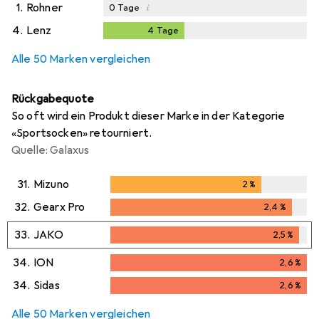
1.
Rohner
i
0
Tage
4.
Lenz
4
Tage
4
Tage
Alle 50 Marken vergleichen
Rückgabequote
So oft wird ein Produkt dieser Marke in der Kategorie
«Sportsocken» retourniert.
Quelle: Galaxus
31.
Mizuno
2
%
2
%
32.
Gearx Pro
2,4
%
2,4
%
33.
JAKO
2,5
%
2,5
%
34.
ION
2,6
%
2,6
%
34.
Sidas
2,6
%
2,6
%
Alle 50 Marken vergleichen