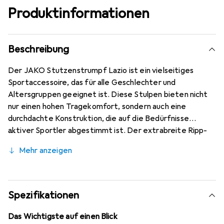
Produktinformationen
Beschreibung
Der JAKO Stutzenstrumpf Lazio ist ein vielseitiges
Sportaccessoire, das für alle Geschlechter und
Altersgruppen geeignet ist. Diese Stulpen bieten nicht
nur einen hohen Tragekomfort, sondern auch eine
durchdachte Konstruktion, die auf die Bedürfnisse
aktiver Sportler abgestimmt ist. Der extrabreite Ripp-
Bund sorgt für einen sicheren Halt, während die Ripp-
Mehr anzeigen
Struktur am Knöchel zusätzlichen Support bietet. Die
gepolsterten Bereiche an Ferse und Zehen tragen zur
Dämpfung und zum Schutz während des Spiels bei.
Hergestellt aus einem atmungsaktiven
Spezifikationen
Funktionspolyester gewährleisten die Stutzenstrümpfe
eine optimale Luftzirkulation und
Das Wichtigste auf einen Blick