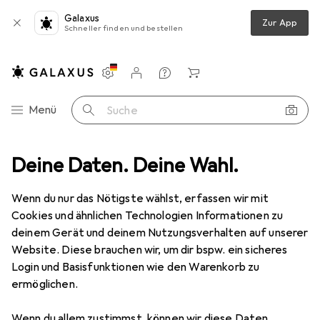
Galaxus
Zur App
Schneller finden und bestellen
Einstellungen
Kundenkonto
Vergleichslisten
Merklisten
Warenkorb
Navigation nach Kategorien
Menü
Suche
leidung
Deine Daten. Deine Wahl.
Sportsocken
JAKO STUTZENSTRUMPF LAZIO (43 - 46)
Wenn du nur das Nötigste wählst, erfassen wir mit
Cookies und ähnlichen Technologien Informationen zu
3 Bilder
deinem Gerät und deinem Nutzungsverhalten auf unserer
Website. Diese brauchen wir, um dir bspw. ein sicheres
EUR
40,63
Login und Basisfunktionen wie den Warenkorb zu
JAKO
STUTZENSTRUMPF LAZIO (43 -
ermöglichen.
46)
Wenn du allem zustimmst, können wir diese Daten