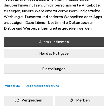
43 - 46
darüber hinaus nutzen, um dir personalisierte Angebote
Preis in EUR inkl. MwSt.
zu zeigen, unsere Webseite zu verbessern und gezielte
Werbung auf unseren und anderen Webseiten oder Apps
Marke
Bewertungen
anzuzeigen. Dazu können bestimmte Daten auch an
Mehr von JAKO
4
Dritte und Werbepartner weitergegeben werden.
Allem zustimmen
Zwischen Do, 13.8. und Mo, 17.8. geliefert
Mehr als 10 Stück an Lager beim Drittanbieter
Nur das Nötigste
Lieferort angeben für genaue Lieferzeit
i
Angebot von
Einstellungen
StockNet Connect
FR
Impressum
Datenschutzerklärung
In den Warenkorb
Vergleichen
Merken