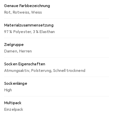
Feuchtigkeitsregulierung. Die JAKO Mesh-Dots an der
Genaue Farbbezeichnung
Wade sorgen für eine verbesserte Belüftung und tragen
Rot
,
Rotweiss
,
Weiss
zur Gesamtfunktionalität des Produkts bei. Mit einer
Materialzusammensetzung von 97 % Polyester und 3 %
Materialzusammensetzung
Elasthan sind diese Stutzen nicht nur strapazierfähig,
sondern auch elastisch und angenehm zu tragen.
97 % Polyester, 3 % Elasthan
Zielgruppe
Damen
,
Herren
Socken Eigenschaften
Atmungsaktiv
,
Polsterung
,
Schnell trocknend
Sockenlänge
High
Multipack
Einzelpack