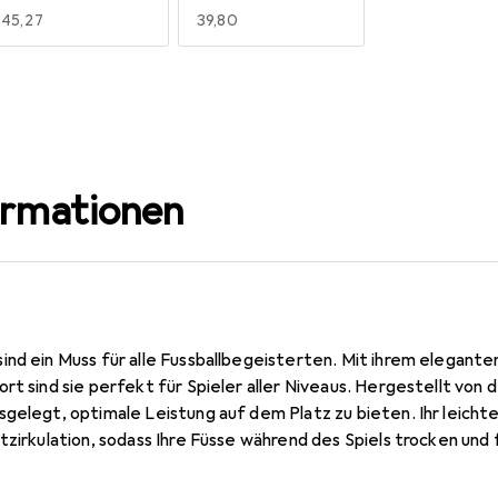
EUR
45,27
EUR
39,80
ormationen
ind ein Muss für alle Fussballbegeisterten. Mit ihrem elegante
rt sind sie perfekt für Spieler aller Niveaus. Hergestellt von
sgelegt, optimale Leistung auf dem Platz zu bieten. Ihr leicht
zirkulation, sodass Ihre Füsse während des Spiels trocken und fr
eler sind, die Socken Jako Roma passen zu allen Fussarten dank
ssform. Sie sind zudem mit Verstärkungen an Ferse und Zehen 