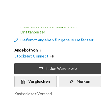
Zwischen Do, 13.8. und Fr, 14.8. geliefert
Mehr als 10 Stück an Lager beim
Drittanbieter
Lieferort angeben für genaue Lieferzeit
i
Angebot von
StockNet Connect
FR
In den Warenkorb
Vergleichen
Merken
kostenloser Versand