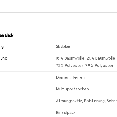
. Ihr elegantes und modernes Design macht diese Socken zu e
Farben erhältlich, um zu jedem Geschmack und jedem Outfit zu
immer top gestylt sein. Diese Socken Jako Roma sind die ideale 
 Lieblingsteam unterstützen. Also warten Sie nicht länger, beste
lausrüstung.
n Blick
ng
Skyblue
zung
18 % Baumwolle
,
20% Baumwolle
73% Polyester
,
79 % Polyester
Damen
,
Herren
Multisportsocken
Atmungsaktiv
,
Polsterung
,
Schne
Einzelpack