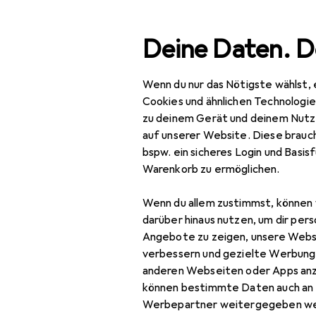
Suche
Deine Daten. D
Wenn du nur das Nötigste wählst, 
Navigation nach Kategorien
Gesamtsortiment
Spo
Gesamtsortiment
Cookies und ähnlichen Technologi
zu deinem Gerät und deinem Nutz
Sport
auf unserer Website. Diese brauch
bspw. ein sicheres Login und Basis
Fitness
Warenkorb zu ermöglichen.
Fitnessbekleidung
Wenn du allem zustimmst, können 
Fitnesshandschuhe
darüber hinaus nutzen, um dir pers
Angebote zu zeigen, unsere Webs
Schweissband
verbessern und gezielte Werbung
anderen Webseiten oder Apps an
Sport-BH
können bestimmte Daten auch an 
Sporthose
Werbepartner weitergegeben we