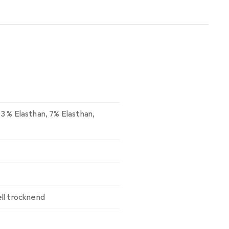
inem echten Modeaccessoire. Sie
 passen. Ob auf dem Platz oder
Wahl für alle Fussballfans, egal
llen Sie jetzt und bringen Sie
,
3 % Elasthan
,
7% Elasthan
,
ll trocknend