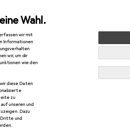
eine Wahl.
erfassen wir mit
rt
Fitness
Fitnessbekleidung
Sportsocken
JAKO 
en Informationen
ungsverhalten
en wir, um dir
funktionen wie den
wir diese Daten
onalisierte
eite zu
 auf unseren und
zuzeigen. Dazu
Dritte und
rden.