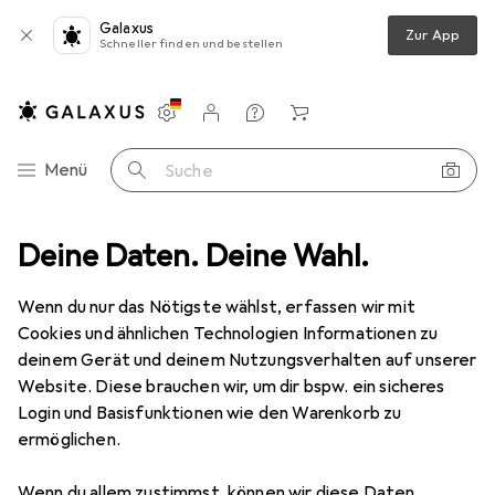
Galaxus
Zur App
Schneller finden und bestellen
Einstellungen
Kundenkonto
Vergleichslisten
Merklisten
Warenkorb
Navigation nach Kategorien
Menü
Suche
utdoorbekleidung
Deine Daten. Deine Wahl.
Funktionsshirt
Kempa Attitude Longsleeve
Wenn du nur das Nötigste wählst, erfassen wir mit
Cookies und ähnlichen Technologien Informationen zu
5 Bilder
deinem Gerät und deinem Nutzungsverhalten auf unserer
Website. Diese brauchen wir, um dir bspw. ein sicheres
EUR
26,98
Login und Basisfunktionen wie den Warenkorb zu
Kempa
Attitude Longsleeve
ermöglichen.
140
Wenn du allem zustimmst, können wir diese Daten