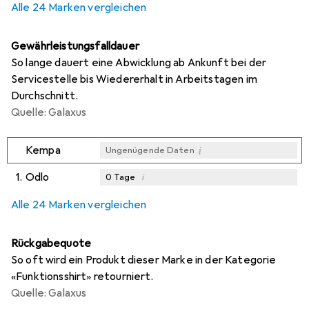
Alle 24 Marken vergleichen
Gewährleistungsfalldauer
So lange dauert eine Abwicklung ab Ankunft bei der
Servicestelle bis Wiedererhalt in Arbeitstagen im
Durchschnitt.
Quelle: Galaxus
i
Kempa
Ungenügende Daten
1.
Odlo
i
0
Tage
i
i
i
Ungenügende Daten
Ungenügende Daten
Ungenügende Daten
Alle 24 Marken vergleichen
Rückgabequote
So oft wird ein Produkt dieser Marke in der Kategorie
«Funktionsshirt» retourniert.
Quelle: Galaxus