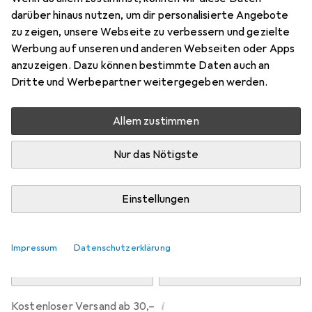
Preis in EUR inkl. MwSt.
darüber hinaus nutzen, um dir personalisierte Angebote
zu zeigen, unsere Webseite zu verbessern und gezielte
Marke
Bewertungen
Werbung auf unseren und anderen Webseiten oder Apps
Mehr von Kempa
anzuzeigen. Dazu können bestimmte Daten auch an
Dritte und Werbepartner weitergegeben werden.
Zwischen Do, 13.8. und Fr, 14.8. geliefert
Allem zustimmen
5 Stück an Lager beim Drittanbieter
Lieferort angeben für genaue Lieferzeit
Nur das Nötigste
i
Angebot von
StockNet Connect
FR
Einstellungen
In den Warenkorb
Impressum
Datenschutzerklärung
Vergleichen
Merken
i
Kostenloser Versand ab 30,–