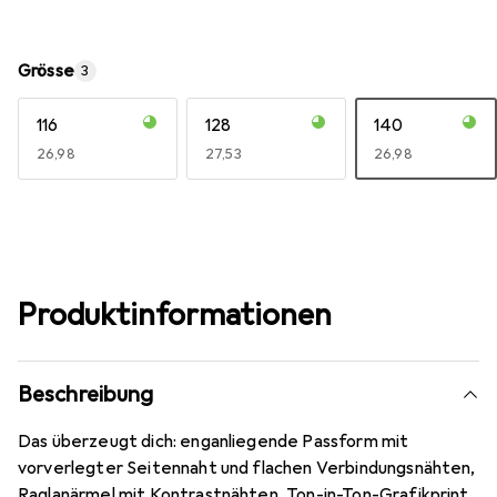
Grösse
3
116
128
140
EUR
26,98
EUR
27,53
EUR
26,98
Produktinformationen
Beschreibung
Das überzeugt dich: enganliegende Passform mit
vorverlegter Seitennaht und flachen Verbindungsnähten,
Raglanärmel mit Kontrastnähten, Ton-in-Ton-Grafikprint