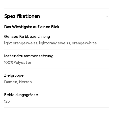
Label sorgen für eine ansprechende Optik. Die
Ärmelöffnungen sind mit einer Rippstruktur versehen, die
zusätzlichen Komfort bietet. Hergestellt aus 100%
Spezifikationen
Polyester, gewährleistet das Material eine hohe
Atmungsaktivität und Bewegungsfreiheit, was es zu einer
Das Wichtigste auf einen Blick
ausgezeichneten Wahl für sportliche Herausforderungen
Genaue Farbbezeichnung
macht.
light orange/weiss
,
lightorangeweiss
,
orange/white
Materialzusammensetzung
100%Polyester
Zielgruppe
Damen
,
Herren
Bekleidungsgrösse
128