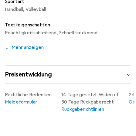
Sportart
Handball
,
Volleyball
Textileigenschaften
Feuchtigkeitsableitend
,
Schnell trocknend
Mehr anzeigen
Preisentwicklung
Rechtliche Bedenken
14 Tage gesetzl. Widerruf
24 
Meldeformular
30 Tage Rückgaberecht
Gew
Rückgaberichtlinien