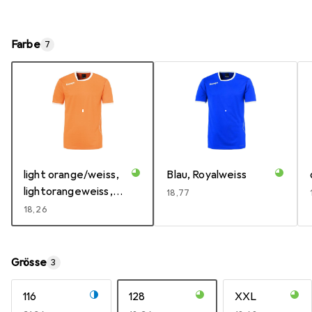
Farbe
7
light orange/weiss,
Blau, Royalweiss
lightorangeweiss,
EUR
18,77
orange/white
EUR
18,26
Grösse
3
116
128
XXL