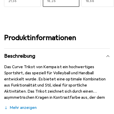
EUR
21,36
EUR
18,26
EUR
18,68
Produktinformationen
Beschreibung
Das Curve Trikot von Kempa ist ein hochwertiges
Sportshirt, das speziell für Volleyball und Handball
entwickelt wurde. Es bietet eine optimale Kombination
aus Funktionalität und Stil, ideal für sportliche
Aktivitäten. Das Trikot zeichnet sich durch einen
asymmetrischen Kragen in Kontrastfarbe aus, der dem
Design eine moderne Note verleiht. Die Paspelierung in
Mehr anzeigen
Kontrastfarbe und der Kempa-Schriftzug sowie das K-