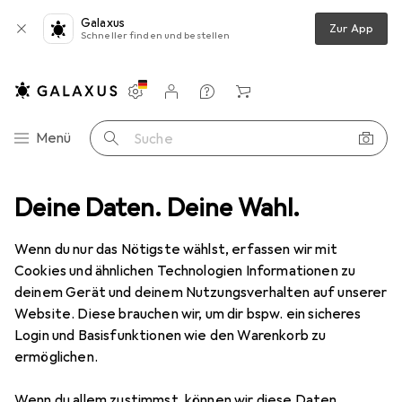
Galaxus
Zur App
Schneller finden und bestellen
Einstellungen
Kundenkonto
Vergleichslisten
Merklisten
Warenkorb
Navigation nach Kategorien
Menü
Suche
tdoor
Deine Daten. Deine Wahl.
Outdoorbekleidung
Sportshirt
Kempa Curve Trikot
Wenn du nur das Nötigste wählst, erfassen wir mit
Cookies und ähnlichen Technologien Informationen zu
4 Bilder
deinem Gerät und deinem Nutzungsverhalten auf unserer
Website. Diese brauchen wir, um dir bspw. ein sicheres
EUR
18,26
Login und Basisfunktionen wie den Warenkorb zu
Kempa
Curve Trikot
ermöglichen.
128
Wenn du allem zustimmst, können wir diese Daten