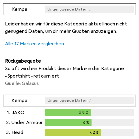
i
Kempa
Ungenügende Daten
i
i
i
i
Ungenügende Daten
Ungenügende Daten
Ungenügende Daten
Ungenügende Daten
Leider haben wir für diese Kategorie aktuell noch nicht
genügend Daten, um dir mehr Quoten anzuzeigen.
Alle 17 Marken vergleichen
Rückgabequote
So oft wird ein Produkt dieser Marke in der Kategorie
«Sportshirt» retourniert.
Quelle: Galaxus
i
Kempa
Ungenügende Daten
1.
JAKO
5,9
%
5,9
%
2.
Under Armour
6
%
6
%
3.
Head
7,2
%
7,2
%