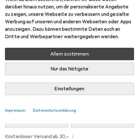
Preis in EUR inkl. MwSt.
darüber hinaus nutzen, um dir personalisierte Angebote
zu zeigen, unsere Webseite zu verbessern und gezielte
Marke
Bewertungen
Werbung auf unseren und anderen Webseiten oder Apps
Mehr von Kempa
anzuzeigen. Dazu können bestimmte Daten auch an
Dritte und Werbepartner weitergegeben werden.
Zwischen Mi, 12.8. und Do, 13.8. geliefert
Allem zustimmen
Mehr als 10 Stück an Lager beim Drittanbieter
Lieferort angeben für genaue Lieferzeit
Nur das Nötigste
i
Angebot von
StockNet Connect
FR
Einstellungen
In den Warenkorb
Impressum
Datenschutzerklärung
Vergleichen
Merken
i
Kostenloser Versand ab 30,–