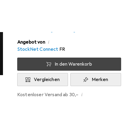
Zwischen Mi, 12.8. und Fr, 14.8. geliefert
Nur 2 Stück an Lager beim Drittanbieter
Lieferort angeben für genaue Lieferzeit
i
Angebot von
StockNet Connect
FR
In den Warenkorb
Vergleichen
Merken
i
Kostenloser Versand ab 30,–