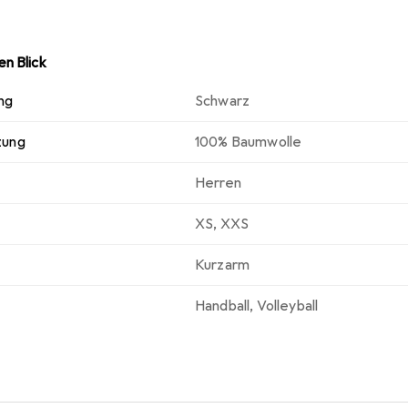
n Blick
ng
Schwarz
zung
100% Baumwolle
Herren
XS
,
XXS
Kurzarm
Handball
,
Volleyball