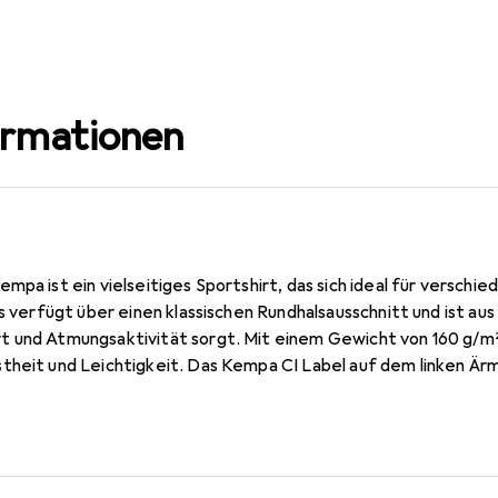
ormationen
mpa ist ein vielseitiges Sportshirt, das sich ideal für verschi
Es verfügt über einen klassischen Rundhalsausschnitt und ist a
t und Atmungsaktivität sorgt. Mit einem Gewicht von 160 g/m
theit und Leichtigkeit. Das Kempa CI Label auf dem linken Ärm
erstreicht die Markenidentität. Das T-Shirt ist in der Farbgru
ite Zielgruppe, einschliesslich Damen. Es ist in verschiedenen Gr
iedlichen Körperformen gerecht zu werden. Dieses Sportshirt
oder Freizeitaktivitäten und kombiniert Funktionalität mit ein