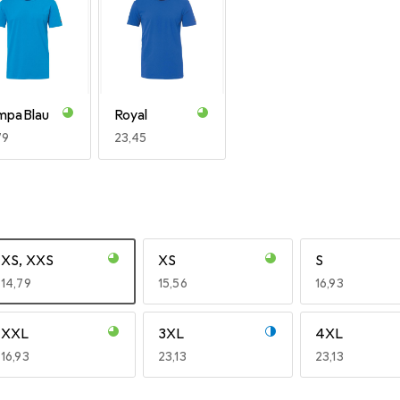
mpaBlau
Royal
R
79
EUR
23,45
XS, XXS
XS
S
EUR
14,79
EUR
15,56
EUR
16,93
XXL
3XL
4XL
EUR
16,93
EUR
23,13
EUR
23,13