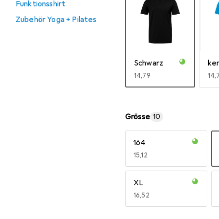
Funktionsshirt
Zubehör Yoga + Pilates
Schwarz
ke
EUR
14,79
EU
14,
Mehr anzeigen
Grösse
10
164
EUR
15,12
XL
EUR
16,52
Mehr anzeigen