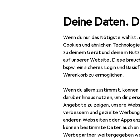
Suche
Deine Daten. D
Wenn du nur das Nötigste wählst, 
Navigation nach Kategorien
Gesamtsortiment
Spo
Gesamtsortiment
Cookies und ähnlichen Technologi
zu deinem Gerät und deinem Nutz
Sport
auf unserer Website. Diese brauch
bspw. ein sicheres Login und Basis
Outdoor
Warenkorb zu ermöglichen.
Outdoorbekleidung
Wenn du allem zustimmst, können 
Funktionsshirt
darüber hinaus nutzen, um dir pers
Angebote zu zeigen, unsere Webs
Funktionsunterhose
verbessern und gezielte Werbung
anderen Webseiten oder Apps an
Gamaschen
können bestimmte Daten auch an 
Outdoorhose
Werbepartner weitergegeben we