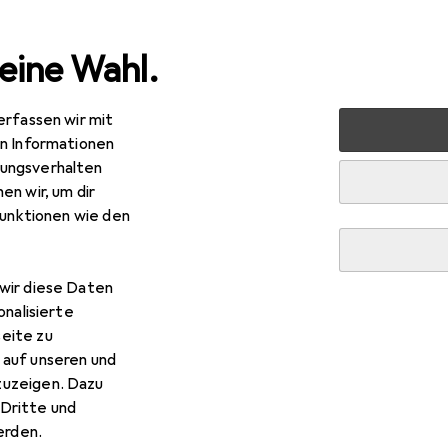
eine Wahl.
erfassen wir mit
rt
Outdoor
Outdoorbekleidung
Sportshirt
Kempa
en Informationen
ungsverhalten
en wir, um dir
funktionen wie den
wir diese Daten
onalisierte
eite zu
 auf unseren und
zuzeigen. Dazu
Dritte und
rden.