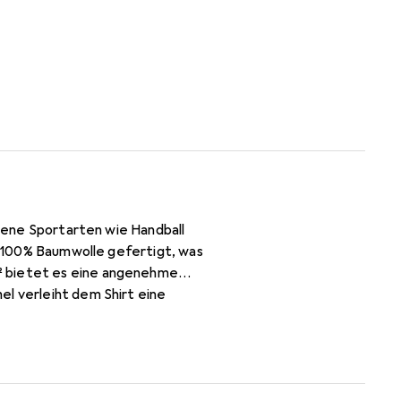
edene Sportarten wie Handball
us 100% Baumwolle gefertigt, was
² bietet es eine angenehme
el verleiht dem Shirt eine
ppe Schwarz erhältlich und
össen, einschliesslich XS,
 ist eine ausgezeichnete Wahl
em zeitlosen Design.