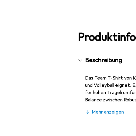
Produktinf
Beschreibung
Das Team T-Shirt von Ke
und Volleyball eignet. 
für hohen Tragekomfor
Balance zwischen Robus
sportliche Note und unt
Mehr anzeigen
richtet sich an eine bre
verfügbar, um untersch
für Trainingseinheiten 