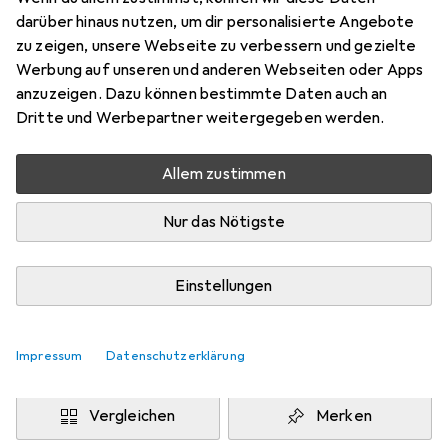
Preis in EUR inkl. MwSt.
darüber hinaus nutzen, um dir personalisierte Angebote
zu zeigen, unsere Webseite zu verbessern und gezielte
Marke
Bewertungen
Werbung auf unseren und anderen Webseiten oder Apps
Mehr von Kempa
anzuzeigen. Dazu können bestimmte Daten auch an
Dritte und Werbepartner weitergegeben werden.
Zwischen Fr, 21.8. und Di, 25.8. geliefert
Allem zustimmen
Benachrichtigen, wenn schneller verfügbar
Nur das Nötigste
Lieferort angeben für genaue Lieferzeit
i
Angebot von
Einstellungen
Shopping Factory
FR
Impressum
Datenschutzerklärung
In den Warenkorb
Vergleichen
Merken