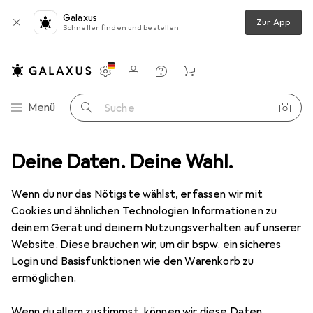
Galaxus
Zur App
Schneller finden und bestellen
Einstellungen
Kundenkonto
Vergleichslisten
Merklisten
Warenkorb
Navigation nach Kategorien
Menü
Suche
tdoor
Deine Daten. Deine Wahl.
Outdoorbekleidung
Sportshirt
Kempa Team T-Shirt
Wenn du nur das Nötigste wählst, erfassen wir mit
Cookies und ähnlichen Technologien Informationen zu
3 Bilder
deinem Gerät und deinem Nutzungsverhalten auf unserer
Website. Diese brauchen wir, um dir bspw. ein sicheres
EUR
23,13
Login und Basisfunktionen wie den Warenkorb zu
Kempa
Team T-Shirt
ermöglichen.
XXL
Wenn du allem zustimmst, können wir diese Daten