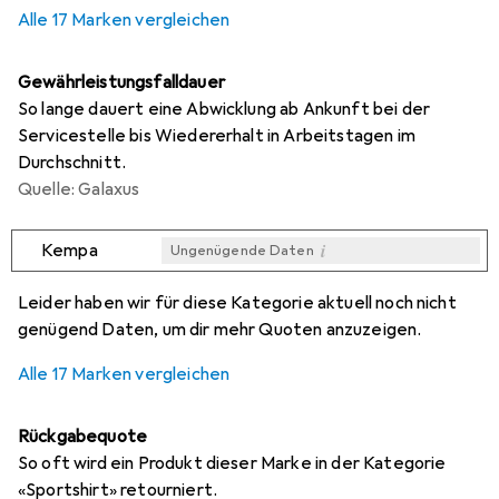
Alle 17 Marken vergleichen
Gewährleistungsfalldauer
So lange dauert eine Abwicklung ab Ankunft bei der
Servicestelle bis Wiedererhalt in Arbeitstagen im
Durchschnitt.
Quelle: Galaxus
i
Kempa
Ungenügende Daten
i
i
i
i
Ungenügende Daten
Ungenügende Daten
Ungenügende Daten
Ungenügende Daten
Leider haben wir für diese Kategorie aktuell noch nicht
genügend Daten, um dir mehr Quoten anzuzeigen.
Alle 17 Marken vergleichen
Rückgabequote
So oft wird ein Produkt dieser Marke in der Kategorie
«Sportshirt» retourniert.