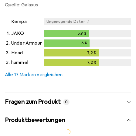
Quelle: Galaxus
i
Kempa
Ungenügende Daten
1.
JAKO
5,9
%
5,9
%
2.
Under Armour
6
%
6
%
3.
Head
7,2
%
7,2
%
3.
hummel
7,2
%
7,2
%
Alle 17 Marken vergleichen
Fragen zum Produkt
0
Produktbewertungen