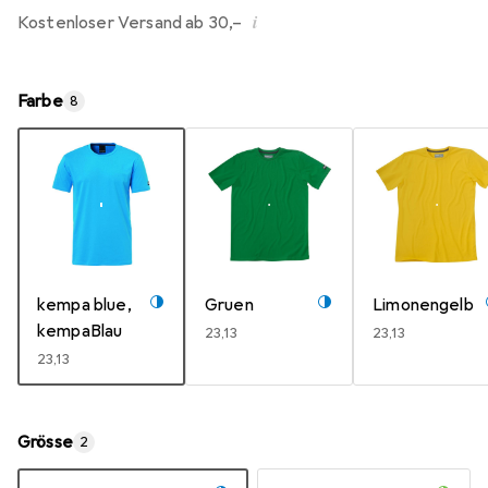
i
Kostenloser Versand ab 30,–
Farbe
8
kempa blue,
Gruen
Limonengelb
kempaBlau
EUR
23,13
EUR
23,13
EUR
23,13
Grösse
2