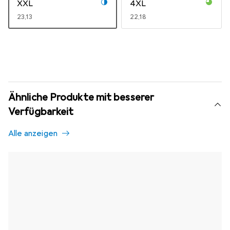
XXL
4XL
EUR
23,13
EUR
22,18
Ähnliche Produkte mit besserer
Verfügbarkeit
Alle anzeigen