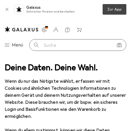
Galaxus
Zur App
Schneller finden und bestellen
Einstellungen
Kundenkonto
Vergleichslisten
Merklisten
Warenkorb
Navigation nach Kategorien
Menü
Suche
Deine Daten. Deine Wahl.
Wandern
Stöcke Zubehör
Leki Smart Tip 2.0 Ersatzspitzen
Wenn du nur das Nötigste wählst, erfassen wir mit
Cookies und ähnlichen Technologien Informationen zu
4 Bilder
deinem Gerät und deinem Nutzungsverhalten auf unserer
Leki
Smart Tip 2.0 Ersatzspitzen
Website. Diese brauchen wir, um dir bspw. ein sicheres
Login und Basisfunktionen wie den Warenkorb zu
ermöglichen.
Marke
Bewertungen
Mehr von Leki
Wenn du allem zustimmst, können wir diese Daten