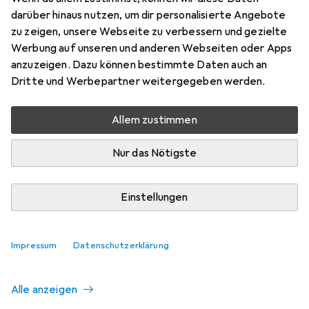
darüber hinaus nutzen, um dir personalisierte Angebote
zu zeigen, unsere Webseite zu verbessern und gezielte
Aktuell nicht lieferbar
Werbung auf unseren und anderen Webseiten oder Apps
anzuzeigen. Dazu können bestimmte Daten auch an
Benachrichtigen, wenn lieferbar
Dritte und Werbepartner weitergegeben werden.
Allem zustimmen
Vergleichen
Merken
Nur das Nötigste
i
Kostenloser Versand ab 30,–
Einstellungen
Ähnliche Produkte mit besserer
Impressum
Datenschutzerklärung
Verfügbarkeit
Alle anzeigen