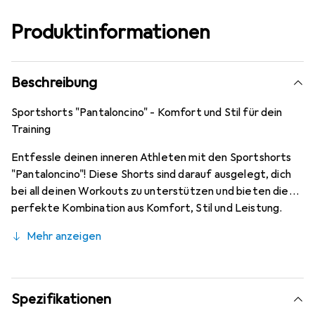
Produktinformationen
Beschreibung
Sportshorts "Pantaloncino" - Komfort und Stil für dein
Training
Entfessle deinen inneren Athleten mit den Sportshorts
"Pantaloncino"! Diese Shorts sind darauf ausgelegt, dich
bei all deinen Workouts zu unterstützen und bieten die
perfekte Kombination aus Komfort, Stil und Leistung.
Hergestellt aus hochwertigem Satin-Polyester, bieten
Mehr anzeigen
sie unvergleichliche Bewegungsfreiheit und ein leichtes
Tragegefühl. Entdecke, warum diese Shorts die ideale
Wahl für Athleten aller Leistungsstufen sind!
Spezifikationen