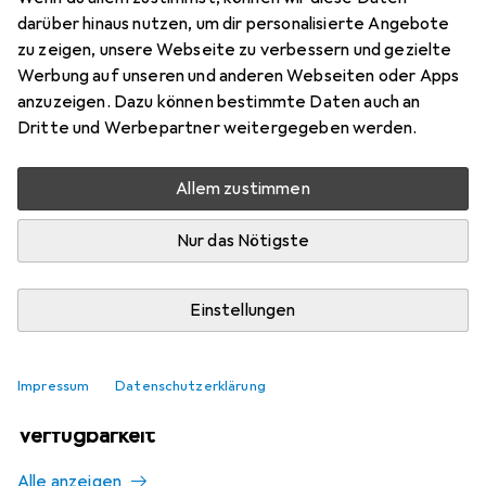
Mehr von Leone
darüber hinaus nutzen, um dir personalisierte Angebote
zu zeigen, unsere Webseite zu verbessern und gezielte
Werbung auf unseren und anderen Webseiten oder Apps
Aktuell nicht lieferbar
anzuzeigen. Dazu können bestimmte Daten auch an
Dritte und Werbepartner weitergegeben werden.
Benachrichtigen, wenn lieferbar
Allem zustimmen
Vergleichen
Merken
Nur das Nötigste
i
Kostenloser Versand ab 30,–
Einstellungen
Impressum
Datenschutzerklärung
Ähnliche Produkte mit besserer
Verfügbarkeit
Alle anzeigen