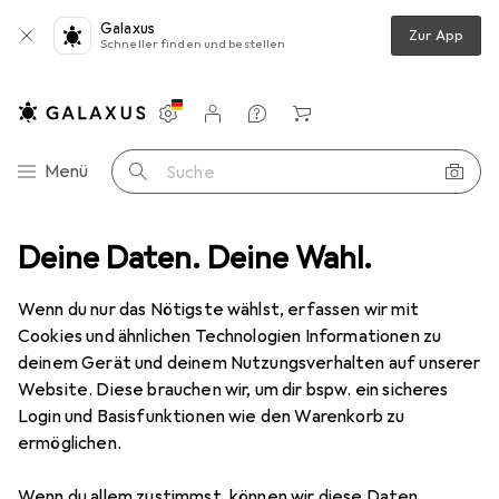
Galaxus
Zur App
Schneller finden und bestellen
Einstellungen
Kundenkonto
Vergleichslisten
Merklisten
Warenkorb
Navigation nach Kategorien
Menü
Suche
ness
Deine Daten. Deine Wahl.
Kampfsport
Kampfsportbekleidung
Leone Boxshorts
Wenn du nur das Nötigste wählst, erfassen wir mit
Cookies und ähnlichen Technologien Informationen zu
3 Bilder
deinem Gerät und deinem Nutzungsverhalten auf unserer
Leone
Boxshorts
Website. Diese brauchen wir, um dir bspw. ein sicheres
Login und Basisfunktionen wie den Warenkorb zu
XL
ermöglichen.
Marke
Bewertungen
Wenn du allem zustimmst, können wir diese Daten