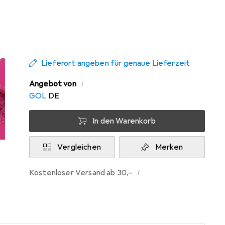
Zwischen Mo, 10.8. und Mi, 12.8. geliefert
Mehr als 10 Stück an Lager beim
Drittanbieter
Lieferort angeben für genaue Lieferzeit
i
Angebot von
GOL
DE
In den Warenkorb
Vergleichen
Merken
i
Kostenloser Versand ab 30,–