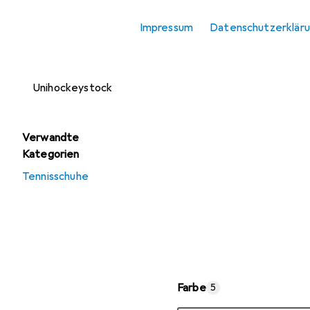
Unihockey Schaufel
Impressum
Datenschutzerklär
Unihockey Tasche
Unihockeyball
Unihockeystock
Verwandte
Kategorien
Tennisschuhe
Farbe
5