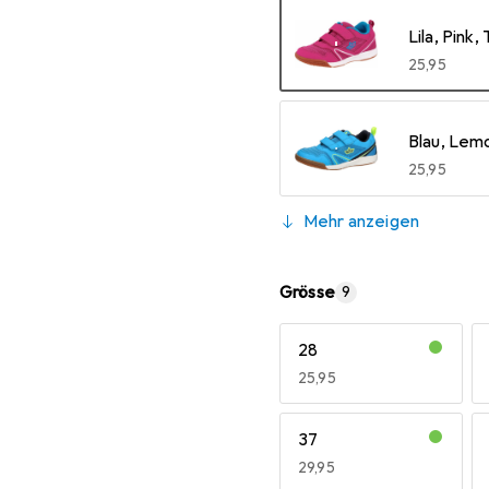
Lila, Pink,
EUR
25,95
Blau, Lem
EUR
25,95
Mehr anzeigen
Marine, W
EUR
25,95
Grösse
9
28
EUR
25,95
37
EUR
29,95