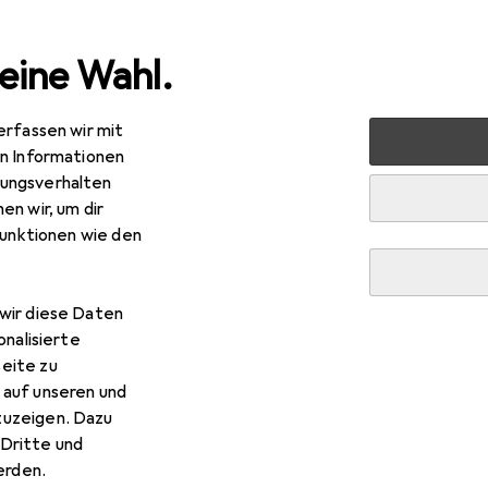
eine Wahl.
erfassen wir mit
rt
Ballsport
Unihockey
Hallenschuhe
Lico Boulder
en Informationen
ungsverhalten
en wir, um dir
funktionen wie den
wir diese Daten
onalisierte
eite zu
 auf unseren und
zuzeigen. Dazu
Dritte und
rden.