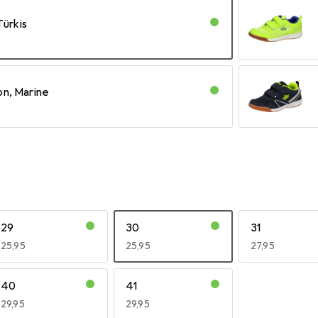
 Türkis
on, Marine
eiss
29
30
31
EUR
25,95
EUR
25,95
EUR
27,95
40
41
EUR
29,95
EUR
29,95