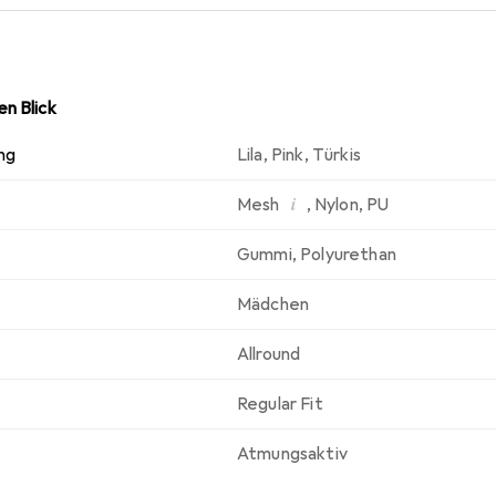
dem Pausenhof.
n Blick
ng
Lila
,
Pink
,
Türkis
i
Mesh
,
Nylon
,
PU
Gummi
,
Polyurethan
Mädchen
Allround
Regular Fit
Atmungsaktiv