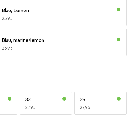
Blau, Lemon
EUR
25,95
Blau, marine/lemon
EUR
25,95
33
35
EUR
27,95
EUR
27,95