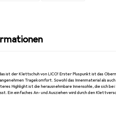
ormationen
as ist der Klettschuh von LICO! Erster Pluspunkt ist das Oberma
n angenehmen Tragekomfort. Sowohl das Innenmaterial als auc
teres Highlight ist die herausnehmbare Innensohle, die sich b
sst. Ein einfaches An- und Ausziehen wird durch den Klettvers
 mehr Flexibilität und Komfort. Die Laufsohle aus Gummi ist lei
im Laufen unterstützt. In Kombination mit Jeans und einem a
einen coolen Auftritt hin. Der Klettschuh von LICO ist der pe