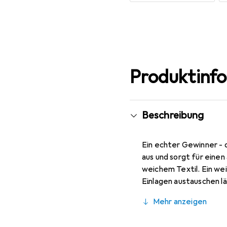
Mehr anzeigen
Produktinf
Beschreibung
Ein echter Gewinner - d
aus und sorgt für eine
weichem Textil. Ein wei
Einlagen austauschen lä
Besätze sorgen für noch
Mehr anzeigen
angenehmen Komfort be
mit diesem Klettschuh 