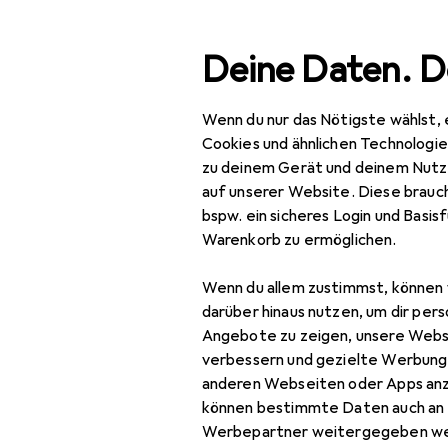
Suche
Deine Daten. D
Wenn du nur das Nötigste wählst, 
Navigation nach Kategorien
Gesamtsortiment
Spo
Gesamtsortiment
Cookies und ähnlichen Technologi
zu deinem Gerät und deinem Nutz
Sport
auf unserer Website. Diese brauch
bspw. ein sicheres Login und Basis
Ballsport
Warenkorb zu ermöglichen.
Unihockey
Wenn du allem zustimmst, können 
Hallenschuhe
darüber hinaus nutzen, um dir pers
Angebote zu zeigen, unsere Webs
Tor
verbessern und gezielte Werbung
anderen Webseiten oder Apps an
Unihockey
können bestimmte Daten auch an 
Goalieausrüstung
Werbepartner weitergegeben we