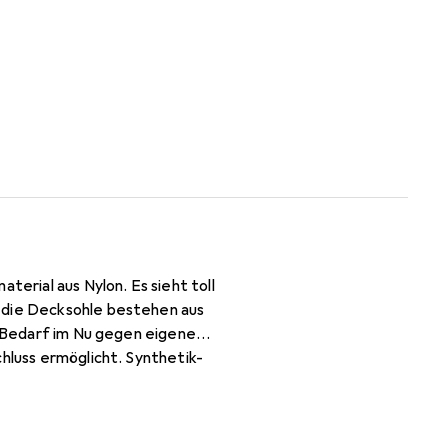
terial aus Nylon. Es sieht toll
h die Decksohle bestehen aus
ei Bedarf im Nu gegen eigene
chluss ermöglicht. Synthetik-
cht profiliert, was den
ngesagten T-Shirt legen Kinder
rfekte Begleiter an einem Tag im