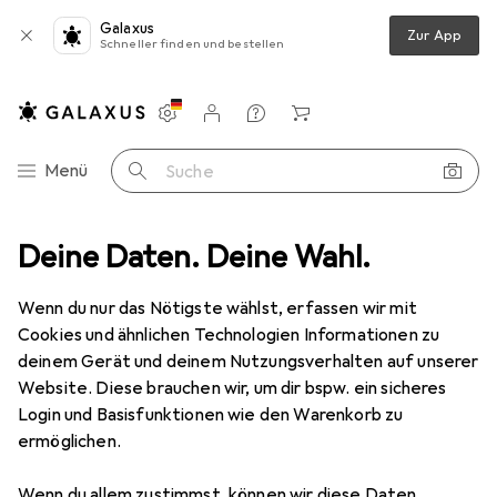
Galaxus
Zur App
Schneller finden und bestellen
Einstellungen
Kundenkonto
Vergleichslisten
Merklisten
Warenkorb
Navigation nach Kategorien
Menü
Suche
kzeuge
Deine Daten. Deine Wahl.
Velowerkzeug
Ma Xalami Flickzeug Basiskit für Rennrad
Wenn du nur das Nötigste wählst, erfassen wir mit
Cookies und ähnlichen Technologien Informationen zu
3 Bilder
deinem Gerät und deinem Nutzungsverhalten auf unserer
Website. Diese brauchen wir, um dir bspw. ein sicheres
MENGENRABATT
Login und Basisfunktionen wie den Warenkorb zu
ermöglichen.
EUR
10,54
Spare
EUR
1,12
Ma Xalami
Flickzeug Basiskit für
Wenn du allem zustimmst, können wir diese Daten