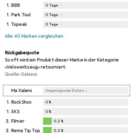
1.
BBB
i
0
Tage
1.
Park Tool
i
0
Tage
1.
Topeak
i
0
Tage
i
Ungenügende Daten
Alle 40 Marken vergleichen
Rückgabequote
So oft wird ein Produkt dieser Marke in der Kategorie
«Velowerkzeug» retourniert.
Quelle: Galaxus
i
Ma Xalami
Ungenügende Daten
1.
RockShox
0
%
1.
SKS
0
%
3.
Filmer
0,2
%
0,2
%
3.
Rema Tip Top
0,2
%