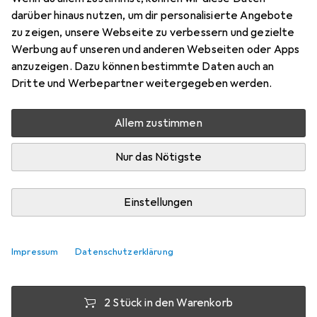
Rennrad
darüber hinaus nutzen, um dir personalisierte Angebote
zu zeigen, unsere Webseite zu verbessern und gezielte
Preis in EUR inkl. MwSt.
Werbung auf unseren und anderen Webseiten oder Apps
anzuzeigen. Dazu können bestimmte Daten auch an
Dritte und Werbepartner weitergegeben werden.
Bewertungen
1
Allem zustimmen
Zwischen Fr, 14.8. und Sa, 15.8. geliefert
Nur das Nötigste
Nur 4 Stück an Lager beim Lieferanten
Lieferort angeben für genaue Lieferzeit
Einstellungen
1 Stück
2 Stück
3 Stück
4 Stück
EUR
11,10
EUR
10,54
EUR
10,12
EUR
9,67
pro Stück
pro Stück
pro Stück
pro Stück
Impressum
Datenschutzerklärung
−
5
%
−
9
%
−
13
%
2 Stück in den Warenkorb