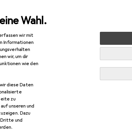
eine Wahl.
erfassen wir mit
rt
Outdoor
Outdoorbekleidung
Outdoorhose
Mai
en Informationen
ungsverhalten
en wir, um dir
funktionen wie den
wir diese Daten
onalisierte
eite zu
 auf unseren und
zuzeigen. Dazu
Dritte und
rden.