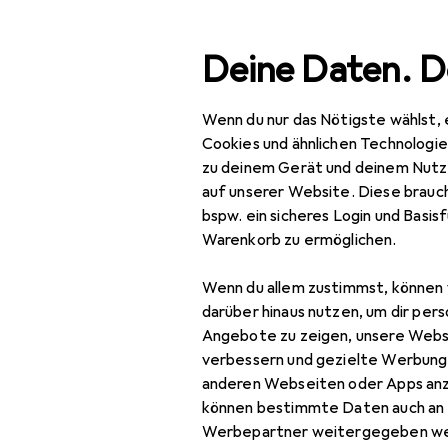
Suche
Deine Daten. D
Wenn du nur das Nötigste wählst, 
Navigation nach Kategorien
Gesamtsortiment
Spo
Gesamtsortiment
Cookies und ähnlichen Technologi
zu deinem Gerät und deinem Nutz
Sport
auf unserer Website. Diese brauch
bspw. ein sicheres Login und Basis
Outdoor
Warenkorb zu ermöglichen.
Outdoorbekleidung
Wenn du allem zustimmst, können 
Funktionsshirt
darüber hinaus nutzen, um dir pers
Angebote zu zeigen, unsere Webs
Funktionsunterhose
verbessern und gezielte Werbung
anderen Webseiten oder Apps an
Gamaschen
können bestimmte Daten auch an 
Outdoorhose
Werbepartner weitergegeben we