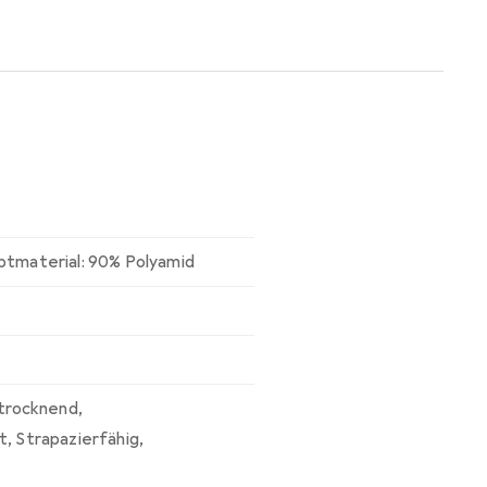
ptmaterial: 90% Polyamid
 trocknend
,
t
,
Strapazierfähig
,