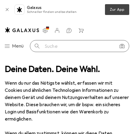
Galaxus
Zur App
Schneller finden und bestellen
Einstellungen
Kundenkonto
Vergleichslisten
Merklisten
Warenkorb
Navigation nach Kategorien
Menü
Suche
bekleidung
Deine Daten. Deine Wahl.
Outdoorhose
Maier Sports Inara Slim Stretch Hose
Wenn du nur das Nötigste wählst, erfassen wir mit
Cookies und ähnlichen Technologien Informationen zu
7 Bilder
deinem Gerät und deinem Nutzungsverhalten auf unserer
Maier Sports
Inara Slim Stretch Hose
Website. Diese brauchen wir, um dir bspw. ein sicheres
Login und Basisfunktionen wie den Warenkorb zu
4XL, 50, 5XL
ermöglichen.
Marke
Bewertungen
Wenn du allem zustimmst, können wir diese Daten