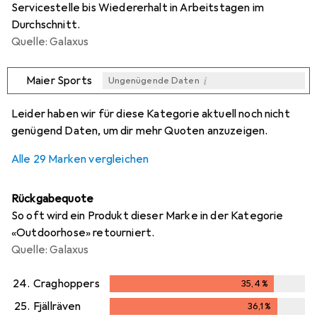
Servicestelle bis Wiedererhalt in Arbeitstagen im
Durchschnitt.
Quelle: Galaxus
i
Maier Sports
Ungenügende Daten
i
i
i
i
Ungenügende Daten
Ungenügende Daten
Ungenügende Daten
Ungenügende Daten
Leider haben wir für diese Kategorie aktuell noch nicht
genügend Daten, um dir mehr Quoten anzuzeigen.
Alle 29 Marken vergleichen
Rückgabequote
So oft wird ein Produkt dieser Marke in der Kategorie
«Outdoorhose» retourniert.
Quelle: Galaxus
24.
Craghoppers
35,4
%
35,4
%
25.
Fjällräven
36,1
%