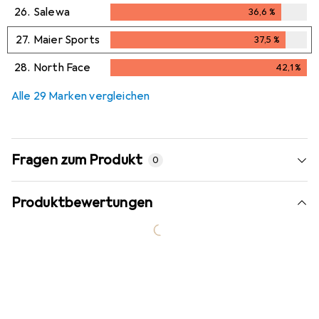
36,1
%
26.
Salewa
36,6
%
36,6
%
27.
Maier Sports
37,5
%
37,5
%
28.
North Face
42,1
%
42,1
%
Alle 29 Marken vergleichen
Fragen zum Produkt
0
Produktbewertungen