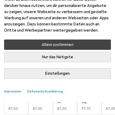
Mehr von Maier Sports
darüber hinaus nutzen, um dir personalisierte Angebote
zu zeigen, unsere Webseite zu verbessern und gezielte
Werbung auf unseren und anderen Webseiten oder Apps
Aktuell nicht lieferbar
anzuzeigen. Dazu können bestimmte Daten auch an
Dritte und Werbepartner weitergegeben werden.
Benachrichtigen, wenn lieferbar
Allem zustimmen
Vergleichen
Merken
Nur das Nötigste
i
Kostenloser Versand ab 30,–
Einstellungen
Grösse
5
Impressum
Datenschutzerklärung
36, S
38, M
40, L,
42,
44, 
M
XL
EUR
87,20
EUR
87,20
EUR
87,20
EUR
97,70
EUR
87,2