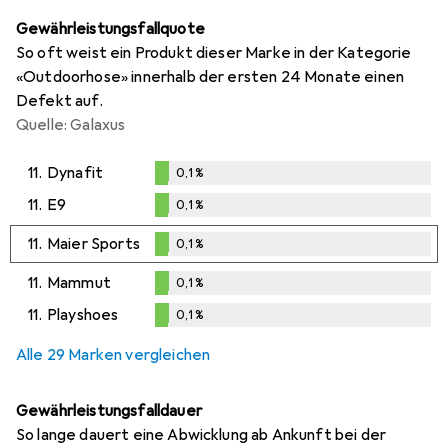
Gewährleistungsfallquote
So oft weist ein Produkt dieser Marke in der Kategorie
«Outdoorhose» innerhalb der ersten 24 Monate einen
Defekt auf.
Quelle: Galaxus
11.
Dynafit
0,1
%
0,1
%
11.
E9
0,1
%
0,1
%
11.
Maier Sports
0,1
%
0,1
%
11.
Mammut
0,1
%
0,1
%
11.
Playshoes
0,1
%
0,1
%
Alle 29 Marken vergleichen
Gewährleistungsfalldauer
So lange dauert eine Abwicklung ab Ankunft bei der